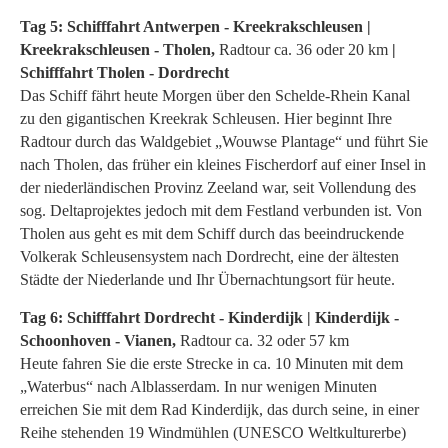
Tag 5: Schifffahrt Antwerpen - Kreekrakschleusen |
Kreekrakschleusen - Tholen,
Radtour ca. 36 oder 20 km
|
Schifffahrt Tholen - Dordrecht
Das Schiff fährt heute Morgen über den Schelde-Rhein Kanal
zu den gigantischen Kreekrak Schleusen. Hier beginnt Ihre
Radtour durch das Waldgebiet „Wouwse Plantage“ und führt Sie
nach Tholen, das früher ein kleines Fischerdorf auf einer Insel in
der niederländischen Provinz Zeeland war, seit Vollendung des
sog. Deltaprojektes jedoch mit dem Festland verbunden ist. Von
Tholen aus geht es mit dem Schiff durch das beeindruckende
Volkerak Schleusensystem nach Dordrecht, eine der ältesten
Städte der Niederlande und Ihr Übernachtungsort für heute.
Tag 6: Schifffahrt Dordrecht - Kinderdijk | Kinderdijk -
Schoonhoven - Vianen,
Radtour ca. 32 oder 57 km
Heute fahren Sie die erste Strecke in ca. 10 Minuten mit dem
„Waterbus“ nach Alblasserdam. In nur wenigen Minuten
erreichen Sie mit dem Rad Kinderdijk, das durch seine, in einer
Reihe stehenden 19 Windmühlen (UNESCO Weltkulturerbe)