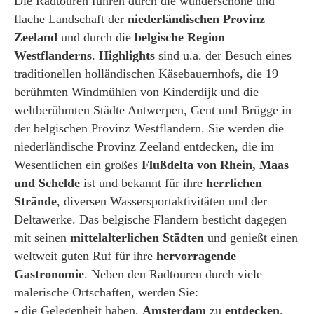
Die Radtouren führen durch die wunderschöne und
flache Landschaft der
niederländischen Provinz
Zeeland
und durch die
belgische Region
Westflanderns
.
Highlights
sind u.a. der Besuch eines
traditionellen holländischen Käsebauernhofs, die 19
berühmten Windmühlen von Kinderdijk und die
weltberühmten Städte Antwerpen, Gent und Brügge in
der belgischen Provinz Westflandern. Sie werden die
niederländische Provinz Zeeland entdecken, die im
Wesentlichen ein großes
Flußdelta von Rhein, Maas
und Schelde
ist und bekannt für ihre
herrlichen
Strände
, diversen Wassersportaktivitäten und der
Deltawerke. Das belgische Flandern besticht dagegen
mit seinen
mittelalterlichen Städten
und genießt einen
weltweit guten Ruf für ihre
hervorragende
Gastronomie
. Neben den Radtouren durch viele
malerische Ortschaften, werden Sie:
- die Gelegenheit haben,
Amsterdam
zu
entdecken
.