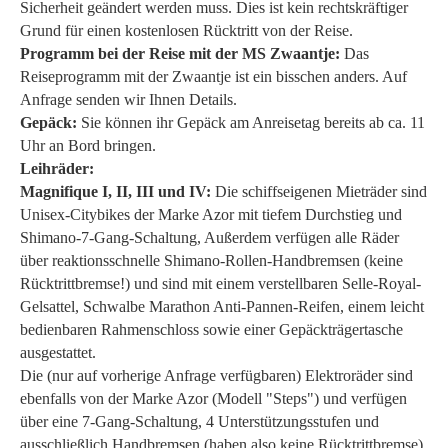
Sicherheit geändert werden muss. Dies ist kein rechtskräftiger
Grund für einen kostenlosen Rücktritt von der Reise.
Programm bei der Reise mit der MS Zwaantje:
Das
Reiseprogramm mit der Zwaantje ist ein bisschen anders. Auf
Anfrage senden wir Ihnen Details.
Gepäck:
Sie können ihr Gepäck am Anreisetag bereits ab ca. 11
Uhr an Bord bringen.
Leihräder:
Magnifique I, II, III und IV:
Die schiffseigenen Mieträder sind
Unisex-Citybikes der Marke Azor mit tiefem Durchstieg und
Shimano-7-Gang-Schaltung, Außerdem verfügen alle Räder
über reaktionsschnelle Shimano-Rollen-Handbremsen (keine
Rücktrittbremse!) und sind mit einem verstellbaren Selle-Royal-
Gelsattel, Schwalbe Marathon Anti-Pannen-Reifen, einem leicht
bedienbaren Rahmenschloss sowie einer Gepäckträgertasche
ausgestattet.
Die (nur auf vorherige Anfrage verfügbaren) Elektroräder sind
ebenfalls von der Marke Azor (Modell "Steps") und verfügen
über eine 7-Gang-Schaltung, 4 Unterstützungsstufen und
ausschließlich Handbremsen (haben also keine Rücktrittbremse).