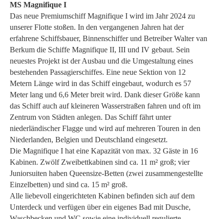
MS Magnifique I
Das neue Premiumschiff Magnifique I wird im Jahr 2024 zu
unserer Flotte stoßen. In den vergangenen Jahren hat der
erfahrene Schiffsbauer, Binnenschiffer und Betreiber Walter van
Berkum die Schiffe Magnifique II, III und IV gebaut. Sein
neuestes Projekt ist der Ausbau und die Umgestaltung eines
bestehenden Passagierschiffes. Eine neue Sektion von 12
Metern Länge wird in das Schiff eingebaut, wodurch es 57
Meter lang und 6,6 Meter breit wird. Dank dieser Größe kann
das Schiff auch auf kleineren Wasserstraßen fahren und oft im
Zentrum von Städten anlegen. Das Schiff fährt unter
niederländischer Flagge und wird auf mehreren Touren in den
Niederlanden, Belgien und Deutschland eingesetzt.
Die Magnifique I hat eine Kapazität von max. 32 Gäste in 16
Kabinen. Zwölf Zweibettkabinen sind ca. 11 m² groß; vier
Juniorsuiten haben Queensize-Betten (zwei zusammengestellte
Einzelbetten) und sind ca. 15 m² groß.
Alle liebevoll eingerichteten Kabinen befinden sich auf dem
Unterdeck und verfügen über ein eigenes Bad mit Dusche,
Waschbecken und WC sowie eine individuell regulierte