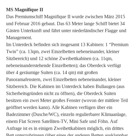
MS Magnifique II
Das Premiumschiff Magnifique II wurde zwischen März 2015
und Februar 2016 gebaut. Das 63 Meter lange Schiff bietet 34
Gästen Unterkunft und fährt unter niederländischer Flagge und
Management.
Im Unterdeck befinden sich insgesamt 13 Kabinen: 1 “Premium
Twin” (ca. 13qm, zwei Einzelbetten nebeneinander, kleiner
Sitzbereich) und 12 schöne Zweibettkabinen (ca. 11qm,
nebeneinanderstehende Einzelbetten); das Oberdeck verfügt
über 4 geräumige Suiten (ca. 14 qm) mit großen
Panoramafenstern, zwei Einzelbetten nebeneinander, kleiner
Sitzbereich. Die Kabinen im Unterdeck haben Bullaugen (aus
Sicherheitsgründen nicht zu öffnen), die Oberdeck Suiten
besitzen ein zwei Meter großes Fenster (wovon der mittlere Teil
geöffnet werden kann). Alle Kabinen verfügen über ein
Badezimmer (Dusche/WC), einzeln regulierbarer Klimaanlage,
einem Flat Screen Satelliten-TV, Mini Safe und Föhn. Auf
Anfrage ist es in einigen Zweibettkabinen möglich, ein drittes
Bett unterzubringen (über eines der anderen Betten ausklappbar,