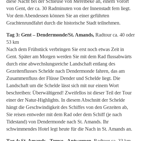
diese Nacht bei der Schleuse von Merelbeke an, einem Vorort
von Gent, der ca. 30 Radminuten von der Innenstadt fern liegt.
Vor dem Abendessen können Sie an einer geführten
Grachtenrundfahrt durch die historische Stadt teilnehmen.
Tag 3: Gent
–
Dendermonde/St. Amands,
Radtour ca. 40 oder
53 km
Nach dem Frühstück verbringen Sie erst noch etwas Zeit in
Gent. Später am Morgen werden Sie mit dem Rad flussabwärts
durch eine abwechslungsreiche Landschaft entlang des
Gezeitenflusses Schelde nach Dendermonde fahren, das am
Zusammenfluss der Flüsse Dender und Schelde liegt. Die
Landschaft um die Schelde lässt sich mit nur einem Wort
beschreiben: Überwältigend! Zweifellos ist dieser Teil der Tour
einer der Natur-Highlights. In diesem Abschnitt der Schelde
hängt die Geschwindigkeit des Schiffes von den Gezeiten ab,
Sie reisen entweder mit dem Rad oder dem Schiff (je nach
Tidestand) von Dendermonde nach St. Amands. Ihr
schwimmendes Hotel legt heute für die Nach in St. Amands an.
Tag 4: St. Amands - Temse - Antwerpen,
Radtour ca. 33 km