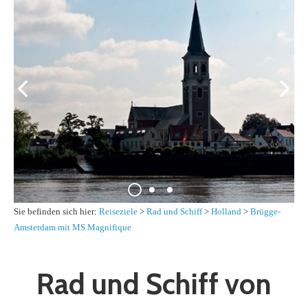
Sie befinden sich hier:
Reiseziele
>
Rad und Schiff
>
Holland
>
Brügge-
Amsterdam mit MS Magnifique
Rad und Schiff von