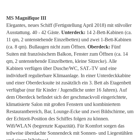
MS Magnifique III
Elegantes, neues Schiff (Fertigstellung April 2018) mit stilvoller
Ausstattung. 40 - 42 Gäste.
Unterdeck:
14 2-Bett-Kabinen (ca.
11 qm, 2 untenstehende Einzelbetten) und zwei 1-Bett-Kabinen
(ca. 8 qm). Bullaugen nicht zum Öffnen.
Oberdeck:
Fünf
Suiten mit französischem Balkon, Fenster zum Öffnen (ca. 14
qm, 2 untenstehende Einzelbetten, kleine Sitzecke). Alle
Kabinen verfügen über Dusche/WC, SAT.-TV und eine
individuell regulierbare Klimaanlage. In einer Unterdeckkabine
und einer Oberdecksuite ist zusätzlich ein 3. Bett als Etagenbett
verfügbar (nur für Kinder / Jugendliche unter 16 Jahren). Auf
dem Oberdeck befindet sich der geschmackvoll eingerichtete,
klimatisierte Salon mit großen Fenstern und kombiniertem
Restaurantbereich, Bar, Lounge-Ecke und zwei Bildschirme, um
der Echtzeit-Position des Schiffes folgen zu können.
Wifi/WLAN (begrenzte Kapazität). Für Komfort sorgen das
teilweise überdachte Sonnendeck mit Sonnen- und Liegestühlen