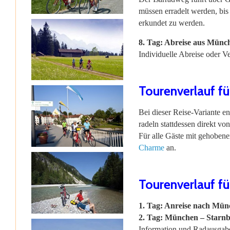
müssen erradelt werden, bis
erkundet zu werden.
8. Tag: Abreise aus Münc
Individuelle Abreise oder V
Tourenverlauf fü
Bei dieser Reise-Variante e
radeln stattdessen direkt 
Für alle Gäste mit gehobene
Charme
an.
Tourenverlauf fü
1. Tag: Anreise nach Mün
2. Tag: München – Starnb
Information und Radausgabe