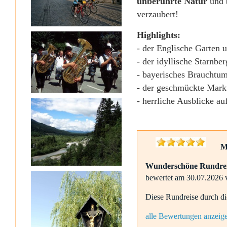
unberührte Natur
und
verzaubert!
Highlights:
- der Englische Garten
- der idyllische Starnbe
- bayerisches Brauchtum
- der geschmückte Mark
- herrliche Ausblicke a
Mü
Wunderschöne Rundreise
bewertet am 30.07.2026
Diese Rundreise durch di
alle Bewertungen anzeig