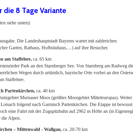
r die 8 Tage Variante
ten siehe unten):
usgabe. Die Landeshauptstadt Bayerns wartet mit zahlreichen
cher Garten, Rathaus, Hofbräuhaus,…) auf ihre Besucher.
 am Staffelsee,
ca. 65 km
tenrieder Park an den Starnberger See. Von Starnberg am Radweg di
herrlichen Wegen durch urtümlich, bayrische Orte vorbei an den Oster
m Staffelsee.
h Partenkirchen,
ca. 40 km
hutzgebiet Murnauer Moos (größtes Moorgebiet Mitteleuropas). Weiter
 Loisach folgend nach Garmisch Partenkirchen. Die Etappe ist bewusst
 noch eine Fahrt mit der Zugspitzbahn auf 2962 m Höhe an (in Eigenreg
 die Alpen.
irchen – Mittenwald - Wallgau,
ca. 20-70 km