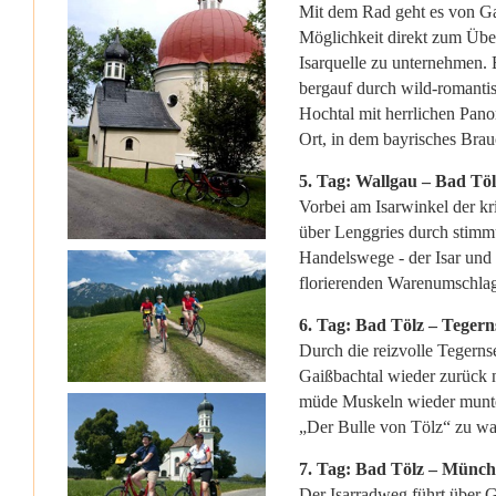
Mit dem Rad geht es von Ga
Möglichkeit direkt zum Über
Isarquelle zu unternehmen. 
bergauf durch wild-romantis
Hochtal mit herrlichen Pan
Ort, in dem bayrisches Brau
5. Tag: Wallgau – Bad Töl
Vorbei am Isarwinkel der kr
über Lenggries durch stimm
Handelswege - der Isar und 
florierenden Warenumschlagp
6. Tag: Bad Tölz – Tegern
Durch die reizvolle Tegern
Gaißbachtal wieder zurück
müde Muskeln wieder munter.
„Der Bulle von Tölz“ zu wa
7. Tag: Bad Tölz – Münch
Der Isarradweg führt über 