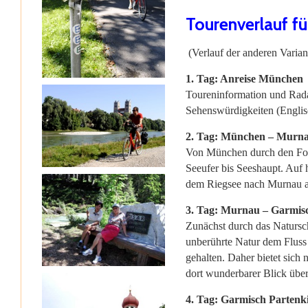
Tourenverlauf fü
(Verlauf der anderen Varian
1. Tag: Anreise München
Toureninformation und Rada
Sehenswürdigkeiten (Englis
2. Tag: München – Murnau
Von München durch den Fors
Seeufer bis Seeshaupt. Auf 
dem Riegsee nach Murnau a
3. Tag: Murnau – Garmisc
Zunächst durch das Natursc
unberührte Natur dem Fluss
gehalten. Daher bietet sich
dort wunderbarer Blick über
4. Tag: Garmisch Partenk