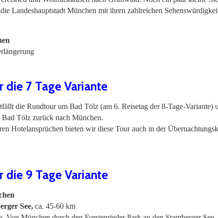
 die Landeshauptstadt München mit ihren zahlreichen Sehenswürdigkeit
hen
erlängerung
r die 7 Tage Variante
ntfällt die Rundtour um Bad Tölz (am 6. Reisetag der 8-Tage-Variante) 
von Bad Tölz zurück nach München.
ren Hotelansprüchen bieten wir diese Tour auch in der Übernachtungsk
r die 9 Tage Variante
chen
erger See,
ca. 45-60 km
. Von München durch den Forstenrieder Park an den Starnberger See.