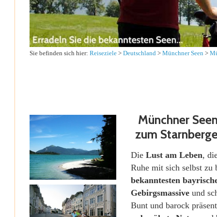
Sie befinden sich hier:
Reiseziele
>
Deutschland
>
Münchner Seen
>
Mü
Münchner Seen
zum Starnberger
Die
Lust am Leben
, di
Ruhe mit sich selbst zu 
bekanntesten bayrisch
Gebirgsmassive
und sch
Bunt und barock präsent