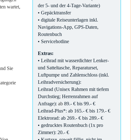
der 5- und der 4-Tage-Variante)
en wartet,
• Gepäcktransfer
• digitale Reiseunterlagen inkl.
Navigations-App, GPS-Daten,
Routenbuch
• Servicehotline
Extras:
• Leihrad mit wasserdichter Lenker-
und Satteltasche, Reparaturset,
und Sie
Luftpumpe und Zahlenschloss (inkl.
Leihradversicherung):
ategorie
Leihrad (Unisex Rahmen mit tiefem
Durchstieg; Herrenrahmen auf
Anfrage):
ab
89.- € bis 99.- €
Leihrad-Plus*: ab 165.- € bis 179.- €
Elektrorad: ab 269.- € bis 289.- €
• gedrucktes Routenbuch (1x pro
Zimmer): 20.- €
 Von
• Kurtaxe, soweit fällig, nicht im