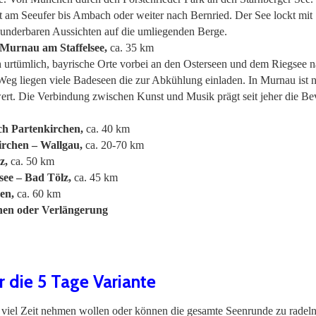
 am Seeufer bis Ambach oder weiter nach Bernried. Der See lockt mit
wunderbaren Aussichten auf die umliegenden Berge.
 Murnau am Staffelsee,
ca. 35 km
 urtümlich, bayrische Orte vorbei an den Osterseen und dem Riegsee 
g liegen viele Badeseen die zur Abkühlung einladen. In Murnau ist n
rt. Die Verbindung zwischen Kunst und Musik prägt seit jeher die B
ch Partenkirchen,
ca. 40 km
irchen – Wallgau,
ca. 20-70 km
z,
ca. 50 km
see – Bad Tölz,
ca. 45 km
en,
ca. 60 km
hen oder Verlängerung
r die 5 Tage Variante
 so viel Zeit nehmen wollen oder können die gesamte Seenrunde zu radel