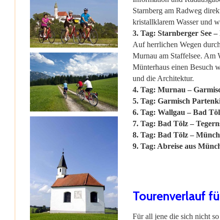
Starnberg am Radweg direkt
kristallklarem Wasser und 
3. Tag: Starnberger See –
Auf herrlichen Wegen durch
Murnau am Staffelsee. Am We
Münterhaus einen Besuch we
und die Architektur.
4. Tag: Murnau – Garmis
5. Tag: Garmisch Partenk
6. Tag: Wallgau – Bad Töl
7. Tag: Bad Tölz – Tegern
8. Tag: Bad Tölz – Münch
9. Tag: Abreise aus Münc
Tourenverlauf fü
Für all jene die sich nicht