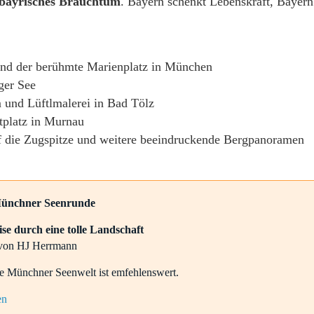
bayrisches Brauchtum
. Bayern schenkt Lebenskraft, Bayern
 und der berühmte Marienplatz in München
rger See
 und Lüftlmalerei in Bad Tölz
tplatz in Murnau
uf die Zugspitze und weitere beeindruckende Bergpanoramen
nchner Seenrunde
 durch eine tolle Landschaft
 von HJ Herrmann
e Münchner Seenwelt ist emfehlenswert.
en