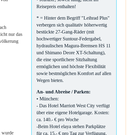
Reisepreis enthalten!
* = Hinter dem Begriff "Leihrad Plus"
verbergen sich qualitativ höherwertig
nach
bestückte 27-Gang-Räder (mit
icht nur das
hochwertiger Suntour-Federgabel,
evölkerung
hydraulischen Magura-Bremsen HS 11
und Shimano Deore XT-Schaltung),
die eine sportlichere Sitzhaltung
ermöglichen und höchste Flexibilität
sowie bestmöglichen Komfort auf allen
Wegen bieten.
An- und Abreise / Parken:
• München:
- Das Hotel Marriott West City verfügt
über eine eigene Hotelgarage. Kosten:
ca. 140.- € pro Woche
-Beim Hotel elaya stehen Parkplätze
n wurde
für ca. 15.- € pro Tag zur Verfügung.