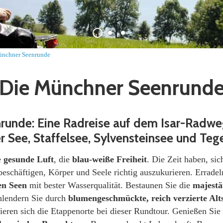
nchner Seenrunde
Die Münchner Seenrund
runde: Eine Radreise auf dem Isar-Radw
 See, Staffelsee, Sylvensteinsee und Teg
e
gesunde Luft
, die
blau-weiße Freiheit
. Die Zeit haben, sich
beschäftigen, Körper und Seele richtig auszukurieren. Errade
en Seen
mit bester Wasserqualität. Bestaunen Sie die
majestä
lendern Sie durch
blumengeschmückte, reich verzierte Alt
ieren sich die Etappenorte bei dieser Rundtour. Genießen Sie