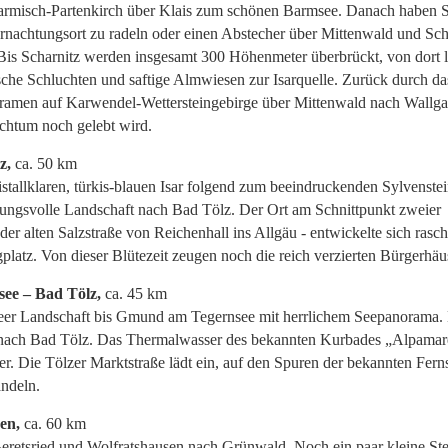
rmisch-Partenkirch über Klais zum schönen Barmsee. Danach haben S
nachtungsort zu radeln oder einen Abstecher über Mittenwald und Sch
Bis Scharnitz werden insgesamt 300 Höhenmeter überbrückt, von dort l
che Schluchten und saftige Almwiesen zur Isarquelle. Zurück durch da
oramen auf Karwendel-Wettersteingebirge über Mittenwald nach Wallga
chtum noch gelebt wird.
z,
ca. 50 km
istallklaren, türkis-blauen Isar folgend zum beeindruckenden Sylvenste
ungsvolle Landschaft nach Bad Tölz. Der Ort am Schnittpunkt zweier
der alten Salzstraße von Reichenhall ins Allgäu - entwickelte sich rasc
latz. Von dieser Blütezeit zeugen noch die reich verzierten Bürgerhäu
see – Bad Tölz,
ca. 45 km
seer Landschaft bis Gmund am Tegernsee mit herrlichem Seepanorama.
 nach Bad Tölz. Das Thermalwasser des bekannten Kurbades „Alpamar
 Die Tölzer Marktstraße lädt ein, auf den Spuren der bekannten Fern
ndeln.
en,
ca. 60 km
Geretsried und Wolfratshausen nach Grünwald. Noch ein paar kleine St