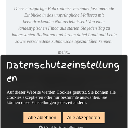
Diese einzigartige Fahrradreise verbindet faszinierende
Einblicke in das ursprüngliche Mallorca mit
beeindruckenden Naturerlebnissen! Von einer
landestypischen Finca aus starten Sie jeden Tag zu
interessanten Radtouren und lernen dabei Land und Leute
sowie verschiedene kulinarische Spezialitäten kennen.
mehr...
Datenschutzeinstellung
en
Sackmann Fahrradreisen
Eckenerweg 20, 72336
Balingen, Deutschland
Auf dieser Website werden Cookies genutzt. Sie können alle
Tel. +49-(0) 74 33-96 75 322, www.sackmann-fahrradreisen.de,
Cookies akzeptieren oder nur bestimmte auswählen. Sie
info@guido-sackmann.de
können diese Einstellungen jederzeit ändern.
Datenschutz
Impressum
Kontakt
individuelle Reisen
Alle ablehnen
Alle akzeptieren
Gruppenreisen
Rad und Schiff
Reiseschutz
Cookie-Einstellungen