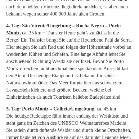
nach dem heiligen Vinzenz, liegt direkt am Meer, ist aber auch
bekannt wegen seiner 400.000 Jahre alten Grotten.
4. Tag: São Vicente/Umgebung – Rocha Negra – Porto
Moniz,
ca. 35 km + Transfer Heute geht’s zunächst in die
Berge! Ein Transfer bringt Sie auf die Hochebene Paúl da Serra.
Hier steigen Sie aufs Rad und folgen der Höhenstraße vorbei an
weidenden Kühen und Schafen. Eine lange Abfahrt leitet Sie
anschließend Richtung Westküste der Insel. Bevor Sie Porto
Moniz erreichen raubt nochmal eine spektakuläre Aussicht fast
den Atem. Der heutige Etappenort ist bekannt für seine
Naturschwimmbäder. Das Meer formte hier aus schwarzem
Lavagestein kleinere und größere Becken, welche bei
Einheimischen als auch Touristen beliebte Badeplätze sind.
5. Tag: Porto Moniz – Calheta/Umgebung,
ca. 45 km
Die heutige Radetappe führt immer entlang der Westküste und
steht ganz im Zeichen des UNESCO Weltnaturerbes Madeira.
Sie radeln durch duftende Wälder und durch kleine Ortschaften,
immer begleitet von Ausblicken auf das darunter liegende Meer.