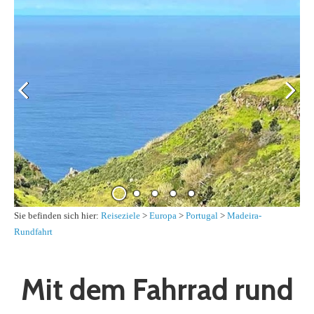
Sie befinden sich hier:
Reiseziele
>
Europa
>
Portugal
>
Madeira-
Rundfahrt
Mit dem Fahrrad rund