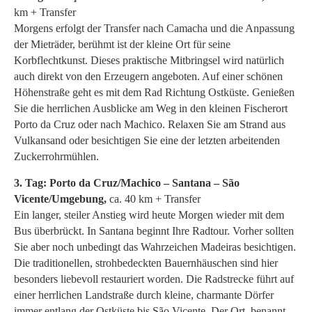
km + Transfer
Morgens erfolgt der Transfer nach Camacha und die Anpassung
der Mieträder, berühmt ist der kleine Ort für seine
Korbflechtkunst. Dieses praktische Mitbringsel wird natürlich
auch direkt von den Erzeugern angeboten. Auf einer schönen
Höhenstraße geht es mit dem Rad Richtung Ostküste. Genießen
Sie die herrlichen Ausblicke am Weg in den kleinen Fischerort
Porto da Cruz oder nach Machico. Relaxen Sie am Strand aus
Vulkansand oder besichtigen Sie eine der letzten arbeitenden
Zuckerrohrmühlen.
3. Tag:
Porto da Cruz/Machico – Santana – São
Vicente/Umgebung,
ca. 40 km + Transfer
Ein langer, steiler Anstieg wird heute Morgen wieder mit dem
Bus überbrückt. In Santana beginnt Ihre Radtour. Vorher sollten
Sie aber noch unbedingt das Wahrzeichen Madeiras besichtigen.
Die traditionellen, strohbedeckten Bauernhäuschen sind hier
besonders liebevoll restauriert worden. Die Radstrecke führt auf
einer herrlichen Landstraße durch kleine, charmante Dörfer
immer entlang der Ostküste bis São Vicente. Der Ort, benannt