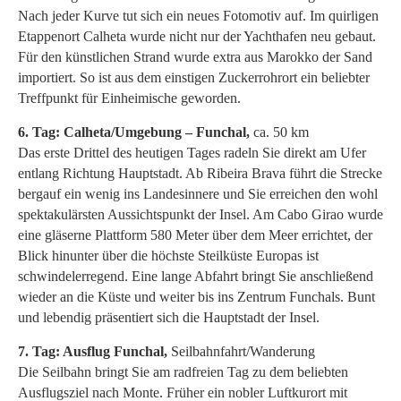
Nach jeder Kurve tut sich ein neues Fotomotiv auf. Im quirligen
Etappenort Calheta wurde nicht nur der Yachthafen neu gebaut.
Für den künstlichen Strand wurde extra aus Marokko der Sand
importiert. So ist aus dem einstigen Zuckerrohrort ein beliebter
Treffpunkt für Einheimische geworden.
6. Tag: Calheta/Umgebung – Funchal,
ca. 50 km
Das erste Drittel des heutigen Tages radeln Sie direkt am Ufer
entlang Richtung Hauptstadt. Ab Ribeira Brava führt die Strecke
bergauf ein wenig ins Landesinnere und Sie erreichen den wohl
spektakulärsten Aussichtspunkt der Insel. Am Cabo Girao wurde
eine gläserne Plattform 580 Meter über dem Meer errichtet, der
Blick hinunter über die höchste Steilküste Europas ist
schwindelerregend. Eine lange Abfahrt bringt Sie anschließend
wieder an die Küste und weiter bis ins Zentrum Funchals. Bunt
und lebendig präsentiert sich die Hauptstadt der Insel.
7. Tag: Ausflug Funchal,
Seilbahnfahrt/Wanderung
Die Seilbahn bringt Sie am radfreien Tag zu dem beliebten
Ausflugsziel nach Monte. Früher ein nobler Luftkurort mit