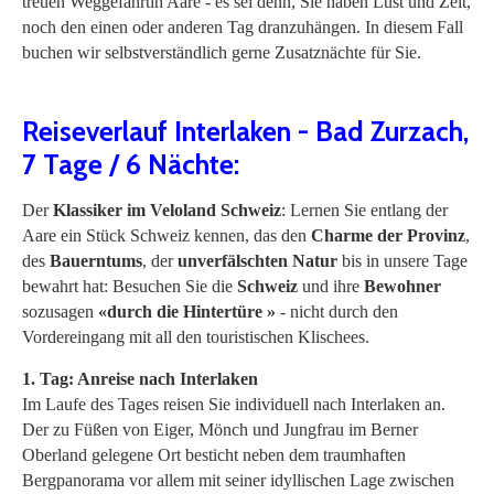
treuen Weggefährtin Aare - es sei denn, Sie haben Lust und Zeit,
noch den einen oder anderen Tag dranzuhängen. In diesem Fall
buchen wir selbstverständlich gerne Zusatznächte für Sie.
Reiseverlauf Interlaken - Bad Zurzach,
7 Tage / 6 Nächte:
Der
Klassiker im Veloland Schweiz
: Lernen Sie entlang der
Aare ein Stück Schweiz kennen, das den
Charme der Provinz
,
des
Bauerntums
, der
unverfälschten Natur
bis in unsere Tage
bewahrt hat: Besuchen Sie die
Schweiz
und ihre
Bewohner
sozusagen
«durch die Hintertüre »
- nicht durch den
Vordereingang mit all den touristischen Klischees.
1. Tag: Anreise nach Interlaken
Im Laufe des Tages reisen Sie individuell nach Interlaken an.
Der zu Füßen von Eiger, Mönch und Jungfrau im Berner
Oberland gelegene Ort besticht neben dem traumhaften
Bergpanorama vor allem mit seiner idyllischen Lage zwischen