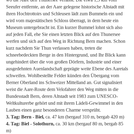
Seeufer entfernte, an der Aare gelegene historische Altstadt mit
ihren Hochtrottoirs und Schleusen lädt zum Bummeln ein und
wird vom majestätischen Schloss überragt, in dem heute ein
Museum untergebracht ist. Ein kurzer Bummel lohnt sich also
auf jeden Fall, ehe Sie einen letzten Blick auf den Thunersee
werfen und sich auf den Weg in Richtung Bern machen. Schon
kurz nachdem Sie Thun verlassen haben, treten die
schneebedeckten Berge in den Hintergrund, und Ihr Blick kann
ungehindert über die von großen Dörfern, Industrie und einer
ausgedehnten Auenlandschaft geprägte weite Ebene des Aaretals
schweifen. Wohlbestellte Felder künden den Übergang vom
Berner Oberland ins Schweizer Mittelland an. Gut signalisiert
weist die Aare-Route dem Velofahrer den Weg mitten in die
Bundesstadt Bern, deren Altstadt seit 1983 zum UNESCO-
Weltkulturerbe gehört und mit ihrem Lädeli-Gewimmel in den
Lauben einen ganz besonderen Charme versprüht.
3. Tag: Bern - Biel,
ca. 47 km (bergauf 310 m, bergab 420 m)
4. Tag: Biel - Solothurn,
ca. 30 km (bergauf 80 m, bergab 85
m)