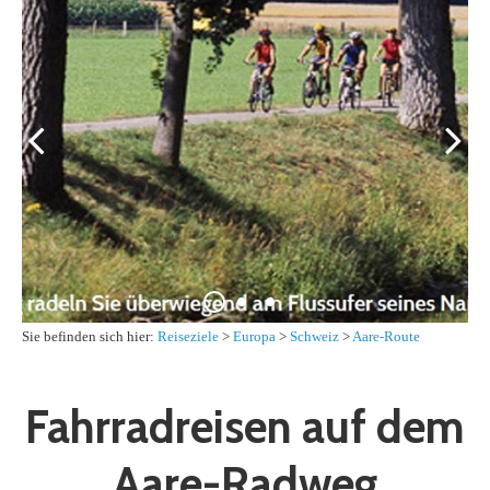
Sie befinden sich hier:
Reiseziele
>
Europa
>
Schweiz
>
Aare-Route
Fahrradreisen auf dem
Aare-Radweg