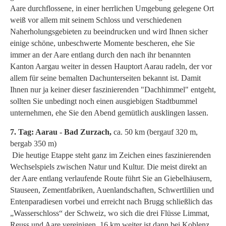
Aare durchflossene, in einer herrlichen Umgebung gelegene Ort
weiß vor allem mit seinem Schloss und verschiedenen
Naherholungsgebieten zu beeindrucken und wird Ihnen sicher
einige schöne, unbeschwerte Momente bescheren, ehe Sie
immer an der Aare entlang durch den nach ihr benannten
Kanton Aargau weiter in dessen Hauptort Aarau radeln, der vor
allem für seine bemalten Dachunterseiten bekannt ist. Damit
Ihnen nur ja keiner dieser faszinierenden "Dachhimmel" entgeht,
sollten Sie unbedingt noch einen ausgiebigen Stadtbummel
unternehmen, ehe Sie den Abend gemütlich ausklingen lassen.
7. Tag: Aarau - Bad Zurzach,
ca. 50 km (bergauf 320 m,
bergab 350 m)
Die heutige Etappe steht ganz im Zeichen eines faszinierenden
Wechselspiels zwischen Natur und Kultur. Die meist direkt an
der Aare entlang verlaufende Route führt Sie an Giebelhäusern,
Stauseen, Zementfabriken, Auenlandschaften, Schwertlilien und
Entenparadiesen vorbei und erreicht nach Brugg schließlich das
„Wasserschloss“ der Schweiz, wo sich die drei Flüsse Limmat,
Reuss und Aare vereinigen. 16 km weiter ist dann bei Koblenz,