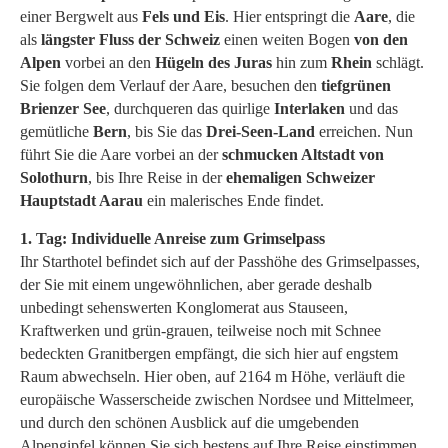
einer Bergwelt aus
Fels und Eis
. Hier entspringt die
Aare
, die
als
längster Fluss der Schweiz
einen weiten Bogen
von den
Alpen
vorbei an den
Hügeln des Juras
hin zum
Rhein
schlägt.
Sie folgen dem Verlauf der Aare, besuchen den
tiefgrünen
Brienzer See
, durchqueren das quirlige
Interlaken
und das
gemütliche
Bern
, bis Sie das
Drei-Seen-Land
erreichen. Nun
führt Sie die Aare vorbei an der
schmucken Altstadt von
Solothurn
, bis Ihre Reise in der
ehemaligen Schweizer
Hauptstadt Aarau
ein malerisches Ende findet.
1. Tag: Individuelle Anreise zum Grimselpass
Ihr Starthotel befindet sich auf der Passhöhe des Grimselpasses,
der Sie mit einem ungewöhnlichen, aber gerade deshalb
unbedingt sehenswerten Konglomerat aus Stauseen,
Kraftwerken und grün-grauen, teilweise noch mit Schnee
bedeckten Granitbergen empfängt, die sich hier auf engstem
Raum abwechseln. Hier oben, auf 2164 m Höhe, verläuft die
europäische Wasserscheide zwischen Nordsee und Mittelmeer,
und durch den schönen Ausblick auf die umgebenden
Alpengipfel können Sie sich bestens auf Ihre Reise einstimmen.