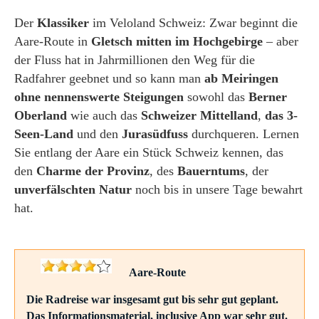
Der
Klassiker
im Veloland Schweiz: Zwar beginnt die
Aare-Route in
Gletsch mitten im Hochgebirge
– aber
der Fluss hat in Jahrmillionen den Weg für die
Radfahrer geebnet und so kann man
ab Meiringen
ohne nennenswerte Steigungen
sowohl das
Berner
Oberland
wie auch das
Schweizer Mittelland
,
das 3-
Seen-Land
und den
Jurasüdfuss
durchqueren. Lernen
Sie entlang der Aare ein Stück Schweiz kennen, das
den
Charme der Provinz
, des
Bauerntums
, der
unverfälschten Natur
noch bis in unsere Tage bewahrt
hat.
Aare-Route
Die Radreise war insgesamt gut bis sehr gut geplant.
Das Informationsmaterial, inclusive App war sehr gut.