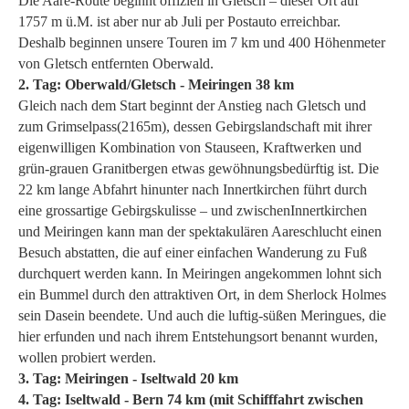
Die Aare-Route beginnt offiziell in Gletsch – dieser Ort auf
1757 m ü.M. ist aber nur ab Juli per Postauto erreichbar.
Deshalb beginnen unsere Touren im 7 km und 400 Höhenmeter
von Gletsch entfernten Oberwald.
2. Tag: Oberwald/Gletsch - Meiringen 38 km
Gleich nach dem Start beginnt der Anstieg nach Gletsch und
zum Grimselpass(2165m), dessen Gebirgslandschaft mit ihrer
eigenwilligen Kombination von Stauseen, Kraftwerken und
grün-grauen Granitbergen etwas gewöhnungsbedürftig ist. Die
22 km lange Abfahrt hinunter nach Innertkirchen führt durch
eine grossartige Gebirgskulisse – und zwischenInnertkirchen
und Meiringen kann man der spektakulären Aareschlucht einen
Besuch abstatten, die auf einer einfachen Wanderung zu Fuß
durchquert werden kann. In Meiringen angekommen lohnt sich
ein Bummel durch den attraktiven Ort, in dem Sherlock Holmes
sein Dasein beendete. Und auch die luftig-süßen Meringues, die
hier erfunden und nach ihrem Entstehungsort benannt wurden,
wollen probiert werden.
3. Tag: Meiringen - Iseltwald 20 km
4. Tag: Iseltwald - Bern 74 km (mit Schifffahrt zwischen