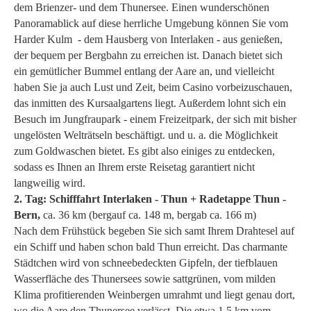
dem Brienzer- und dem Thunersee. Einen wunderschönen
Panoramablick auf diese herrliche Umgebung können Sie vom
Harder Kulm - dem Hausberg von Interlaken - aus genießen,
der bequem per Bergbahn zu erreichen ist. Danach bietet sich
ein gemütlicher Bummel entlang der Aare an, und vielleicht
haben Sie ja auch Lust und Zeit, beim Casino vorbeizuschauen,
das inmitten des Kursaalgartens liegt. Außerdem lohnt sich ein
Besuch im Jungfraupark - einem Freizeitpark, der sich mit bisher
ungelösten Welträtseln beschäftigt. und u. a. die Möglichkeit
zum Goldwaschen bietet. Es gibt also einiges zu entdecken,
sodass es Ihnen an Ihrem erste Reisetag garantiert nicht
langweilig wird.
2. Tag: Schifffahrt Interlaken - Thun + Radetappe Thun -
Bern,
ca. 36 km (bergauf ca. 148 m, bergab ca. 166 m)
Nach dem Frühstück begeben Sie sich samt Ihrem Drahtesel auf
ein Schiff und haben schon bald Thun erreicht. Das charmante
Städtchen wird von schneebedeckten Gipfeln, der tiefblauen
Wasserfläche des Thunersees sowie sattgrünen, vom milden
Klima profitierenden Weinbergen umrahmt und liegt genau dort,
wo die Aare den Thunersee verlässt. Die etwa 1,5 km vom