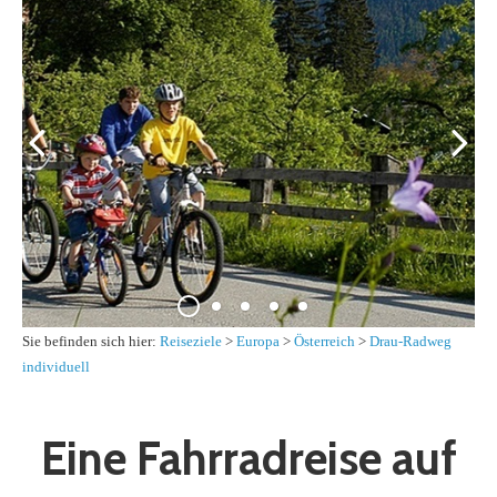
Sie befinden sich hier:
Reiseziele
>
Europa
>
Österreich
>
Drau-Radweg
individuell
Eine Fahrradreise auf