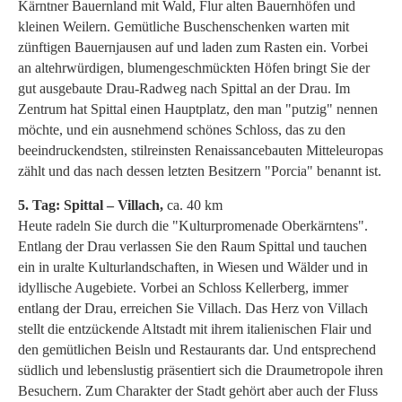
Kärntner Bauernland mit Wald, Flur alten Bauernhöfen und
kleinen Weilern. Gemütliche Buschenschenken warten mit
zünftigen Bauernjausen auf und laden zum Rasten ein. Vorbei
an altehrwürdigen, blumengeschmückten Höfen bringt Sie der
gut ausgebaute Drau-Radweg nach Spittal an der Drau. Im
Zentrum hat Spittal einen Hauptplatz, den man "putzig" nennen
möchte, und ein ausnehmend schönes Schloss, das zu den
beeindruckendsten, stilreinsten Renaissancebauten Mitteleuropas
zählt und das nach dessen letzten Besitzern "Porcia" benannt ist.
5. Tag: Spittal – Villach,
ca. 40 km
Heute radeln Sie durch die "Kulturpromenade Oberkärntens".
Entlang der Drau verlassen Sie den Raum Spittal und tauchen
ein in uralte Kulturlandschaften, in Wiesen und Wälder und in
idyllische Augebiete. Vorbei an Schloss Kellerberg, immer
entlang der Drau, erreichen Sie Villach. Das Herz von Villach
stellt die entzückende Altstadt mit ihrem italienischen Flair und
den gemütlichen Beisln und Restaurants dar. Und entsprechend
südlich und lebenslustig präsentiert sich die Draumetropole ihren
Besuchern. Zum Charakter der Stadt gehört aber auch der Fluss