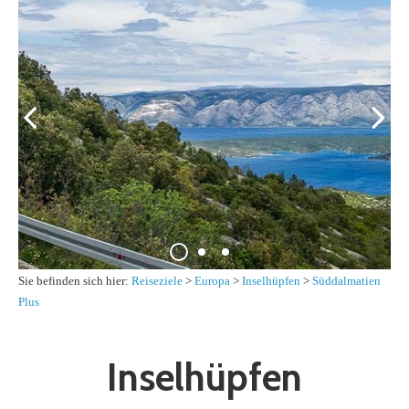
Sie befinden sich hier:
Reiseziele
>
Europa
>
Inselhüpfen
>
Süddalmatien
Plus
Inselhüpfen