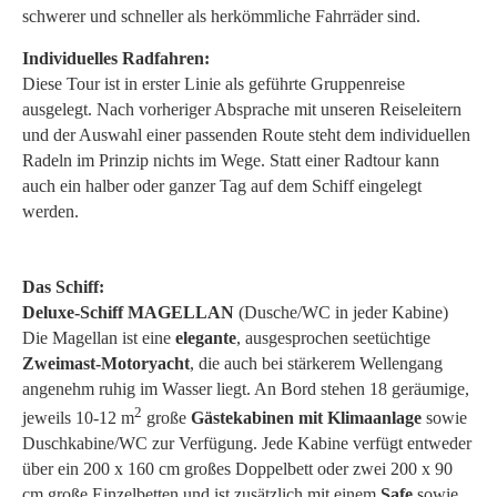
schwerer und schneller als herkömmliche Fahrräder sind.
Individuelles Radfahren:
Diese Tour ist in erster Linie als geführte Gruppenreise
ausgelegt. Nach vorheriger Absprache mit unseren Reiseleitern
und der Auswahl einer passenden Route steht dem individuellen
Radeln im Prinzip nichts im Wege. Statt einer Radtour kann
auch ein halber oder ganzer Tag auf dem Schiff eingelegt
werden.
Das Schiff:
Deluxe-Schiff MAGELLAN
(Dusche/WC in jeder Kabine)
Die Magellan ist eine
elegante
, ausgesprochen seetüchtige
Zweimast-Motoryacht
, die auch bei stärkerem Wellengang
angenehm ruhig im Wasser liegt. An Bord stehen 18 geräumige,
2
jeweils 10-12 m
große
Gästekabinen mit Klimaanlage
sowie
Duschkabine/WC zur Verfügung. Jede Kabine verfügt entweder
über ein 200 x 160 cm großes Doppelbett oder zwei 200 x 90
cm große Einzelbetten und ist zusätzlich mit einem
Safe
sowie