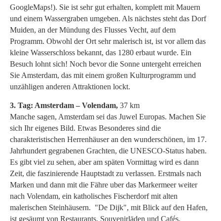
GoogleMaps!). Sie ist sehr gut erhalten, komplett mit Mauern
und einem Wassergraben umgeben. Als nächstes steht das Dorf
Muiden, an der Mündung des Flusses Vecht, auf dem
Programm. Obwohl der Ort sehr malerisch ist, ist vor allem das
kleine Wasserschloss bekannt, das 1280 erbaut wurde. Ein
Besuch lohnt sich! Noch bevor die Sonne untergeht erreichen
Sie Amsterdam, das mit einem großen Kulturprogramm und
unzähligen anderen Attraktionen lockt.
3. Tag: Amsterdam – Volendam,
37 km
Manche sagen, Amsterdam sei das Juwel Europas. Machen Sie
sich Ihr eigenes Bild. Etwas Besonderes sind die
charakteristischen Herrenhäuser an den wunderschönen, im 17.
Jahrhundert gegrabenen Grachten, die UNESCO-Status haben.
Es gibt viel zu sehen, aber am späten Vormittag wird es dann
Zeit, die faszinierende Hauptstadt zu verlassen. Erstmals nach
Marken und dann mit die Fähre uber das Markermeer weiter
nach Volendam, ein katholisches Fischerdorf mit alten
malerischen Steinhäusern. "De Dijk", mit Blick auf den Hafen,
ist gesäumt von Restaurants, Souvenirläden und Cafés.