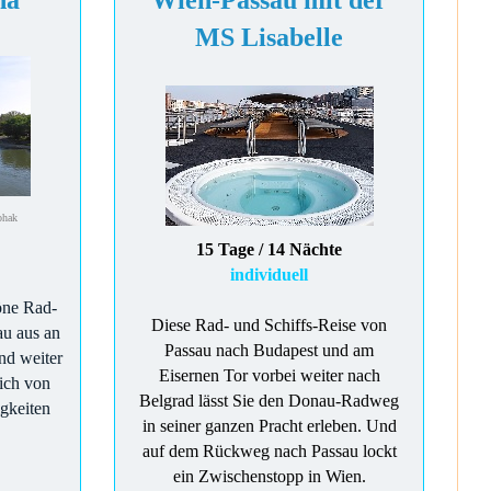
na
Wien-Passau mit der
MS Lisabelle
ohak
15 Tage / 14 Nächte
individuell
öne Rad-
Diese Rad- und Schiffs-Reise von
au aus an
Passau nach Budapest und am
nd weiter
Eisernen Tor vorbei weiter nach
ich von
Belgrad lässt Sie den Donau-Radweg
gkeiten
in seiner ganzen Pracht erleben. Und
auf dem Rückweg nach Passau lockt
ein Zwischenstopp in Wien.