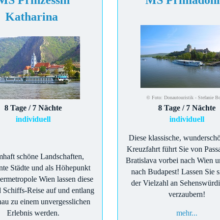
MS Prinzessin
MS Primadon
Katharina
© Foto: Donautouristik - Stefanie B
8 Tage / 7 Nächte
8 Tage / 7 Nächte
individuell
individuell
Diese klassische, wundersch
Kreuzfahrt führt Sie von Pass
haft schöne Landschaften,
Bratislava vorbei nach Wien u
te Städte und als Höhepunkt
nach Budapest! Lassen Sie s
ermetropole Wien lassen diese
der Vielzahl an Sehenswürdi
 Schiffs-Reise auf und entlang
verzaubern!
au zu einem unvergesslichen
Erlebnis werden.
mehr...