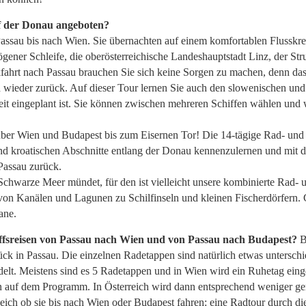
f der Donau angeboten?
Passau bis nach Wien. Sie übernachten auf einem komfortablen Flusskre
ener Schleife, die oberösterreichische Landeshauptstadt Linz, der St
hrt nach Passau brauchen Sie sich keine Sorgen zu machen, denn das 
d wieder zurück. Auf dieser Tour lernen Sie auch den slowenischen 
eit eingeplant ist. Sie können zwischen mehreren Schiffen wählen und
über Wien und Budapest bis zum Eisernen Tor! Die 14-tägige Rad- und 
und kroatischen Abschnitte entlang der Donau kennenzulernen und mit d
 Passau zurück.
chwarze Meer mündet, für den ist vielleicht unsere kombinierte Rad- 
von Kanälen und Lagunen zu Schilfinseln und kleinen Fischerdörfern. 
kane.
iffsreisen von Passau nach Wien und von Passau nach Budapest?
B
ück in Passau. Die einzelnen Radetappen sind natürlich etwas unterschi
lt. Meistens sind es 5 Radetappen und in Wien wird ein Ruhetag einge
auf dem Programm. In Österreich wird dann entsprechend weniger gerade
leich ob sie bis nach Wien oder Budapest fahren: eine Radtour durch 