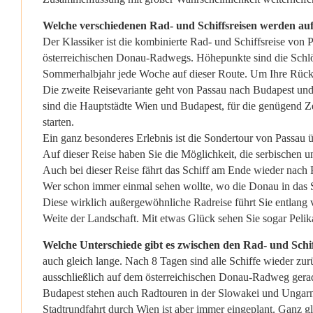
Welche verschiedenen Rad- und Schiffsreisen werden au
Der Klassiker ist die kombinierte Rad- und Schiffsreise von 
österreichischen Donau-Radwegs. Höhepunkte sind die Schlög
Sommerhalbjahr jede Woche auf dieser Route. Um Ihre Rückfa
Die zweite Reisevariante geht von Passau nach Budapest un
sind die Hauptstädte Wien und Budapest, für die genügend Z
starten.
Ein ganz besonderes Erlebnis ist die Sondertour von Passau 
Auf dieser Reise haben Sie die Möglichkeit, die serbischen 
Auch bei dieser Reise fährt das Schiff am Ende wieder nach
Wer schon immer einmal sehen wollte, wo die Donau in das S
Diese wirklich außergewöhnliche Radreise führt Sie entlang 
Weite der Landschaft. Mit etwas Glück sehen Sie sogar Peli
Welche Unterschiede gibt es zwischen den Rad- und Sch
auch gleich lange. Nach 8 Tagen sind alle Schiffe wieder zur
ausschließlich auf dem österreichischen Donau-Radweg gerade
Budapest stehen auch Radtouren in der Slowakei und Ungarn 
Stadtrundfahrt durch Wien ist aber immer eingeplant. Ganz g