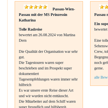
Passau-Wien-
Passau mit der MS Prinzessin
Passau 
Katharina
Ein sup
Tolle Radreise
bewerte
bewertet am 26.08.2024 von Martina
Dern
Eine tol
Sehenswü
Die Qualität der Organisation war sehr
Crew, to
gut.
Begegnu
Die Tagestouren waren super
noch gef
beschrieben und im Prospekt super
gerne.
dokumentiert
alle Bew
Tagesempfehlungen waren immer sehr
hilfreich
Es war unsere erste Reise dieser Art
und wir wurden nicht enttäuscht.
Die Mitarbeiter auf dem Schiff waren
super freundlich und hilfsbereit.