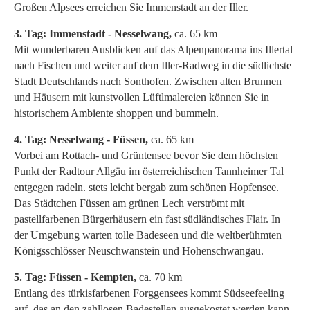
Großen Alpsees erreichen Sie Immenstadt an der Iller.
3. Tag: Immenstadt - Nesselwang,
ca. 65 km
Mit wunderbaren Ausblicken auf das Alpenpanorama ins Illertal
nach Fischen und weiter auf dem Iller-Radweg in die südlichste
Stadt Deutschlands nach Sonthofen. Zwischen alten Brunnen
und Häusern mit kunstvollen Lüftlmalereien können Sie in
historischem Ambiente shoppen und bummeln.
4. Tag: Nesselwang - Füssen,
ca. 65 km
Vorbei am Rottach- und Grüntensee bevor Sie dem höchsten
Punkt der Radtour Allgäu im österreichischen Tannheimer Tal
entgegen radeln. stets leicht bergab zum schönen Hopfensee.
Das Städtchen Füssen am grünen Lech verströmt mit
pastellfarbenen Bürgerhäusern ein fast südländisches Flair. In
der Umgebung warten tolle Badeseen und die weltberühmten
Königsschlösser Neuschwanstein und Hohenschwangau.
5. Tag: Füssen - Kempten,
ca. 70 km
Entlang des türkisfarbenen Forggensees kommt Südseefeeling
auf, das an den zahllosen Badestellen ausgekostet werden kann.