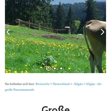
Sie befinden sich hier:
Reiseziele
>
Deutschland
>
Allgäu
>
Allgäu - die
große Panoramarunde
Große