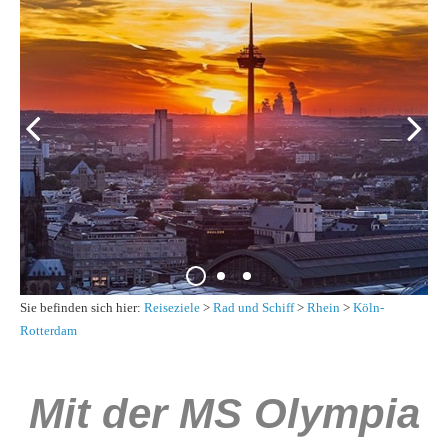
Sie befinden sich hier:
Reiseziele
>
Rad und Schiff
>
Rhein
>
Köln-
Rotterdam
Mit der MS Olympia