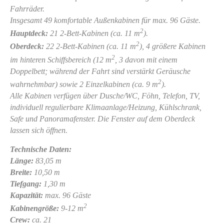
Fahrräder.
Insgesamt 49 komfortable Außenkabinen für max. 96 Gäste.
2
Hauptdeck:
21 2-Bett-Kabinen (ca. 11 m
).
2
Oberdeck:
22 2-Bett-Kabinen (ca. 11 m
), 4 größere Kabinen
2
im hinteren Schiffsbereich (12 m
, 3 davon mit einem
Doppelbett; während der Fahrt sind verstärkt Geräusche
2
wahrnehmbar) sowie 2 Einzelkabinen (ca. 9 m
).
Alle Kabinen verfügen über Dusche/WC, Föhn, Telefon, TV,
individuell regulierbare Klimaanlage/Heizung, Kühlschrank,
Safe und Panoramafenster. Die Fenster auf dem Oberdeck
lassen sich öffnen.
Technische Daten:
Länge:
83,05 m
Breite:
10,50 m
Tiefgang:
1,30 m
Kapazität:
max. 96 Gäste
2
Kabinengröße:
9-12 m
Crew:
ca. 21