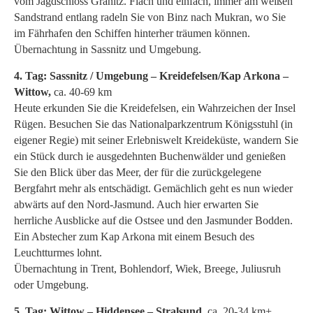
vom Jagdschloss Granitz. Flach und einfach, immer am weißen
Sandstrand entlang radeln Sie von Binz nach Mukran, wo Sie
im Fährhafen den Schiffen hinterher träumen können.
Übernachtung in Sassnitz und Umgebung.
4. Tag: Sassnitz / Umgebung – Kreidefelsen/Kap Arkona –
Wittow,
ca. 40-69 km
Heute erkunden Sie die Kreidefelsen, ein Wahrzeichen der Insel
Rügen. Besuchen Sie das Nationalparkzentrum Königsstuhl (in
eigener Regie) mit seiner Erlebniswelt Kreideküste, wandern Sie
ein Stück durch ie ausgedehnten Buchenwälder und genießen
Sie den Blick über das Meer, der für die zurückgelegene
Bergfahrt mehr als entschädigt. Gemächlich geht es nun wieder
abwärts auf den Nord-Jasmund. Auch hier erwarten Sie
herrliche Ausblicke auf die Ostsee und den Jasmunder Bodden.
Ein Abstecher zum Kap Arkona mit einem Besuch des
Leuchtturmes lohnt.
Übernachtung in Trent, Bohlendorf, Wiek, Breege, Juliusruh
oder Umgebung.
5. Tag: Wittow – Hiddensee – Stralsund,
ca. 20-34 km+