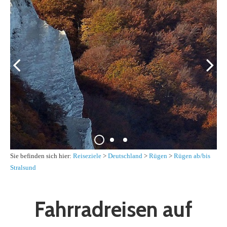
Sie befinden sich hier:
Reiseziele
>
Deutschland
>
Rügen
>
Rügen ab/bis
Stralsund
Fahrradreisen auf