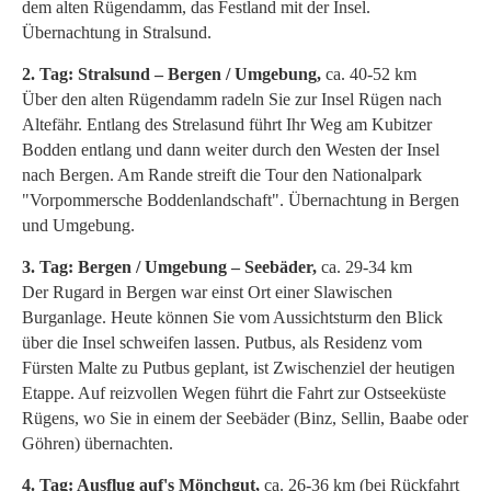
dem alten Rügendamm, das Festland mit der Insel.
Übernachtung in Stralsund.
2. Tag: Stralsund – Bergen / Umgebung,
ca. 40-52 km
Über den alten Rügendamm radeln Sie zur Insel Rügen nach
Altefähr. Entlang des Strelasund führt Ihr Weg am Kubitzer
Bodden entlang und dann weiter durch den Westen der Insel
nach Bergen. Am Rande streift die Tour den Nationalpark
"Vorpommersche Boddenlandschaft". Übernachtung in Bergen
und Umgebung.
3. Tag: Bergen / Umgebung – Seebäder,
ca. 29-34 km
Der Rugard in Bergen war einst Ort einer Slawischen
Burganlage. Heute können Sie vom Aussichtsturm den Blick
über die Insel schweifen lassen. Putbus, als Residenz vom
Fürsten Malte zu Putbus geplant, ist Zwischenziel der heutigen
Etappe. Auf reizvollen Wegen führt die Fahrt zur Ostseeküste
Rügens, wo Sie in einem der Seebäder (Binz, Sellin, Baabe oder
Göhren) übernachten.
4. Tag: Ausflug auf's Mönchgut,
ca. 26-36 km (bei Rückfahrt