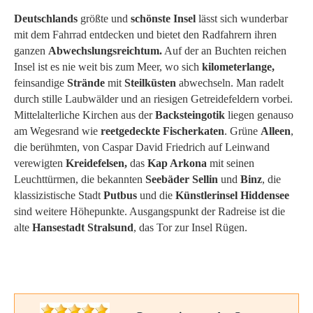
Deutschlands
größte und
schönste Insel
lässt sich wunderbar
mit dem Fahrrad entdecken und bietet den Radfahrern ihren
ganzen
Abwechslungsreichtum.
Auf der an Buchten reichen
Insel ist es nie weit bis zum Meer, wo sich
kilometerlange,
feinsandige
Strände
mit
Steilküsten
abwechseln. Man radelt
durch stille Laubwälder und an riesigen Getreidefeldern vorbei.
Mittelalterliche Kirchen aus der
Backsteingotik
liegen genauso
am Wegesrand wie
reetgedeckte Fischerkaten
. Grüne
Alleen
,
die berühmten, von Caspar David Friedrich auf Leinwand
verewigten
Kreidefelsen,
das
Kap Arkona
mit seinen
Leuchttürmen, die bekannten
Seebäder Sellin
und
Binz
, die
klassizistische Stadt
Putbus
und die
Künstlerinsel Hiddensee
sind weitere Höhepunkte. Ausgangspunkt der Radreise ist die
alte
Hansestadt Stralsund
, das Tor zur Insel Rügen.