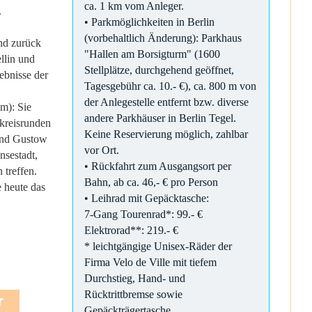
ca. 1 km vom Anleger.
.
• Parkmöglichkeiten in Berlin
(vorbehaltlich Änderung): Parkhaus
und zurück
"Hallen am Borsigturm" (1600
llin und
Stellplätze, durchgehend geöffnet,
ebnisse der
Tagesgebühr ca. 10.- €), ca. 800 m von
der Anlegestelle entfernt bzw. diverse
m): Sie
andere Parkhäuser in Berlin Tegel.
 kreisrunden
Keine Reservierung möglich, zahlbar
 und Gustow
vor Ort.
nsestadt,
• Rückfahrt zum Ausgangsort per
treffen.
Bahn, ab ca. 46,- € pro Person
e heute das
• Leihrad mit Gepäcktasche:
7-Gang Tourenrad*: 99.- €
Elektrorad**: 219.- €
* leichtgängige Unisex-Räder der
Firma Velo de Ville mit tiefem
Durchstieg, Hand- und
Rücktrittbremse sowie
Gepäckträgertasche