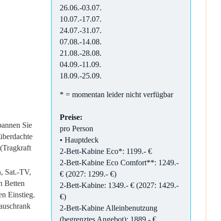
26.06.-03.07.
10.07.-17.07.
24.07.-31.07.
07.08.-14.08.
21.08.-28.08.
04.09.-11.09.
18.09.-25.09.
* = momentan leider nicht verfügbar
Preise:
pannen Sie
pro Person
 überdachte
• Hauptdeck
(Tragkraft
2-Bett-Kabine Eco*: 1199.- €
2-Bett-Kabine Eco Comfort**: 1249.-
 Sat.-TV,
€ (2027: 1299.- €)
n Betten
2-Bett-Kabine: 1349.- € (2027: 1429.-
n Einstieg.
€)
bauschrank
2-Bett-Kabine Alleinbenutzung
(begrenztes Angebot): 1889.- €