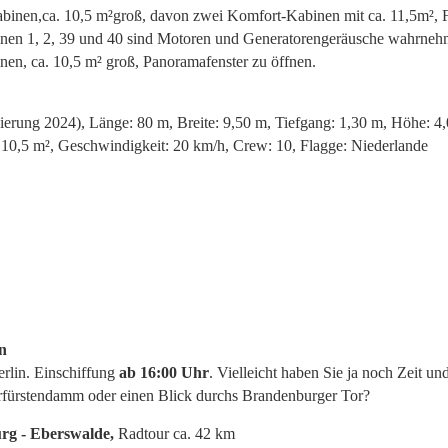
abinen,ca. 10,5 m²groß, davon zwei Komfort-Kabinen mit ca. 11,5m², F
binen 1, 2, 39 und 40 sind Motoren und Generatorengeräusche wahrneh
nen, ca. 10,5 m² groß, Panoramafenster zu öffnen.
ierung 2024), Länge: 80 m, Breite: 9,50 m, Tiefgang: 1,30 m, Höhe: 4
 10,5 m², Geschwindigkeit: 20 km/h, Crew: 10, Flagge: Niederlande
n
erlin. Einschiffung
ab 16:00 Uhr
. Vielleicht haben Sie ja noch Zeit un
fürstendamm oder einen Blick durchs Brandenburger Tor?
urg -
Eberswalde,
Radtour ca. 42 km