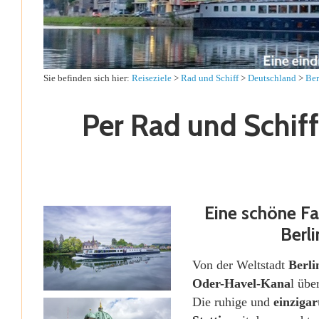
Sie befinden sich hier:
Reiseziele
>
Rad und Schiff
>
Deutschland
>
Ber
Per Rad und Schiff
Eine schöne Fa
Berl
Von der Weltstadt
Berli
Oder-Havel-Kana
l übe
Die ruhige und
einziga