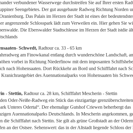
nander verbundener Wasserwege durchstreifen Sie auf Ihrer ersten Radt
uppiner Seengebietes. Der gut ausgebaute Radweg Richtung Norden un
sOranienburg. Das Palais im Herzen der Stadt ist eines der bedeutendste
er angrenzende Schlosspark lädt zum Verweilen ein. Hier gehen Sie wi
erswalde. Die Eberswalder Stadtschleuse im Herzen der Stadt istdie ält
tschlands
ensaaten- Schwedt,
Radtour ca. 33 - 65 km
Fahrradweg am Finowkanal entlang durch wunderschöne Landschaft, a
öhen vorbei in Richtung Niederfinow mit dem imposanten Schiffsheb
lich nach Hohensaaten. Dort Rückkehr an Bord und Schifffahrt nach S
s Kranichrastgebiet des Auennationalparks von Hohensaaten bis Schwed
n - Stettin,
Radtour ca. 28 km, Schifffahrt Mescherin - Stettin
 den Oder-Neiße-Radweg ein Stück das einzigartige grenzüberschreite
park Unteres Odertal“. Der ehemalige Gutshof Criewen beherbergt das
nzigen Auennationalparks Deutschlands. In Mescherin angekommen, g
 die Schifffahrt nach Stettin. Sie gilt als grüne Großstadt an der Ode
fen an der Ostsee. Sehenswert: das in der Altstadt liegende Schloss de