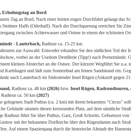
tz, Erholungstag an Bord
nzen Tag an Bord. Nach einer letzten engen Durchfahrt gelangt das Sch
s Stettiner Haffs (Oderhaff). Nach der Durchquerung erreichen Sie Zin
ergang zwischen Achterwasser und Ostsee in einem der schönsten Ost
emünde - Lauterbach,
Radtour ca. 15-25 km
dtouren zur Auswahl: Entweder erkunden Sie den südlichen Teil der I
lschow, vorbei an der Usedom Destillerie (Tipp!) nach Peenemünde. O
einem kleinen Abstecher an die Ostsee. Der kürzere Wegführt Sie u.a. i
nd Karlshagen und lädt zum Sonnenbad am feinen Sandstrand ein. Ge
ünde nach Lauterbach im Südostender Insel Rügen (Ankunft gegen 21
lsund,
Radtour ca. 48 km
(2026)
bzw.
Insel Rügen, Radrundtouren,
, Radtour ca. 50 km
(2027)
 gelegenen Stadt Putbus (ca. 2 km) mit ihrem bekannten "Circus" soll
ische Gebäude säumen diesen kreisrunden Platz, auf dem sämtliche Stra
e Radtour führt Sie über Putbus, Garz, Groß Schoritz, Geburtsort von 
 Gustow mit der bekannten Dorfkirche über den Rügendamm nach Stra
effen. Auf einem Spaziergang durch die historische Altstadt der Hansesta