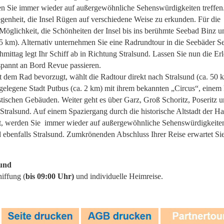
den Sie immer wieder auf außergewöhnliche Sehenswürdigkeiten treffen
enheit, die Insel Rügen auf verschiedene Weise zu erkunden. Für die
 Möglichkeit, die Schönheiten der Insel bis ins berühmte Seebad Binz 
5 km). Alternativ unternehmen Sie eine Radrundtour in die Seebäder Se
ittag legt Ihr Schiff ab in Richtung Stralsund. Lassen Sie nun die Erl
pannt an Bord Revue passieren.
t dem Rad bevorzugt, wählt die Radtour direkt nach Stralsund (ca. 50 k
 gelegene Stadt Putbus (ca. 2 km) mit ihrem bekannten „Circus“, einem
stischen Gebäuden. Weiter geht es über Garz, Groß Schoritz, Poseritz
alsund. Auf einem Spaziergang durch die historische Altstadt der Ha
gt, werden Sie immer wieder auf außergewöhnliche Sehenswürdigkeiten 
d ebenfalls Stralsund. Zumkrönenden Abschluss Ihrer Reise erwartet Si
sund
iffung (
bis 09:00 Uhr)
und individuelle Heimreise.