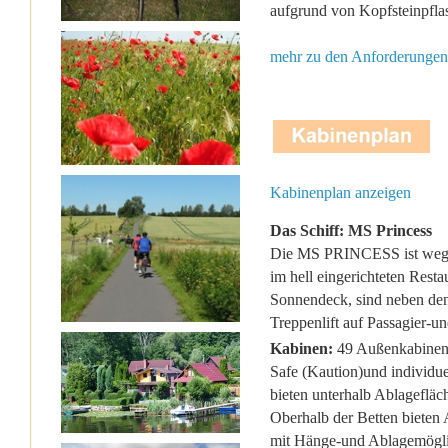
aufgrund von Kopfsteinpfla
mehr zu den Anforderungen
Kabinenplan anzeigen
Das Schiff: MS Princess
Die MS PRINCESS ist wegen 
im hell eingerichteten Rest
Sonnendeck, sind neben den 
Treppenlift auf Passagier-
Kabinen:
49 Außenkabinen i
Safe (Kaution)und individue
bieten unterhalb Ablagefläc
Oberhalb der Betten bieten 
mit Hänge-und Ablagemöglic