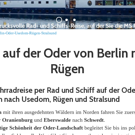
lin-Oder-Usedom-Rügen-Stralsund
 auf der Oder von Berlin
Rügen
hrradreise per Rad und Schiff auf der Od
in nach Usedom, Rügen und Stralsund
n
mit ihren ausgedehnten Wäldern im Norden fahren Sie zuer
r
Oranienburg
und
Eberswalde
nach
Schwedt
.
rtige Schönheit der Oder-Landschaft
begleitet Sie bis ins po