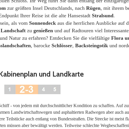
len Schloss. Ihr Weg führt Sie dann entlang der einzigartige
om
zur größten Insel Deutschlands, nach
Rügen
, mit ihrem 
Endpunkt Ihrer Reise ist die alte Hansestadt
Stralsund
.
sein, als vom
Sonnendeck
aus die herrlichen Ausblicke auf d
e
Landschaft
zu
genießen
und auf Radtouren viel Interessante
und Natur zu erfahren? Entdecken Sie die vielfältige
Flora
u
sslandschaften
, barocke
Schlösser
,
Backsteingotik
und nord
Kabinenplan und Landkarte
hiff - von jedem mit durchschnittlicher Kondition zu schaffen. Auf zu
armen Landwirtschaftswegen und asphaltierten Radwegen aber auch au
e Teilstücke auch entlang von Bundesstraßen. Die Strecke ist meist fla
rten müssen aber bewältigt werden. Teilweise schlechte Wegbeschaffen