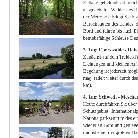
Entlang geheimnisvoll mitei
ausgedehnten Wälder des R
der Metropole bringt Sie bi
Barockbauten des Landes, d
Bord und fahren bis nach Eb
betriebsfähige Schleuse Deu
3. Tag: Eberswalde - Hoh
Zunächst auf dem Treidel-
Lichtungen und kleinen Anh
Begehung ist jederzeit mög
mag, radelt weiter durch da
km).
4. Tag: Schwedt - Mescheri
Heute durchfahren Sie über
Schutzgebiet „International
Nationalparkzentrum des ei
wieder an Bord und genießen
und ist einer der größten Hä