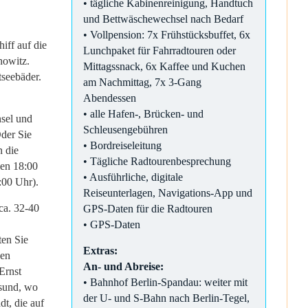
• tägliche Kabinenreinigung, Handtuch
und Bettwäschewechsel nach Bedarf
• Vollpension: 7x Frühstücksbuffet, 6x
iff auf die
Lunchpaket für Fahrradtouren oder
nowitz.
Mittagssnack, 6x Kaffee und Kuchen
seebäder.
am Nachmittag, 7x 3-Gang
Abendessen
• alle Hafen-, Brücken- und
nsel und
Schleusengebühren
der Sie
• Bordreiseleitung
n die
• Tägliche Radtourenbesprechung
gen 18:00
• Ausführliche, digitale
:00 Uhr).
Reiseunterlagen, Navigations-App und
ca. 32-40
GPS-Daten für die Radtouren
• GPS-Daten
ten Sie
Extras:
ßen
An- und Abreise:
Ernst
• Bahnhof Berlin-Spandau: weiter mit
lsund, wo
der U- und S-Bahn nach Berlin-Tegel,
dt, die auf