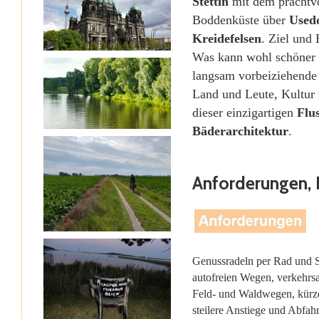
Stettin
mit dem prachtvol
Boddenküste über
Used
Kreidefelsen
. Ziel und 
Was kann wohl schöner 
langsam vorbeiziehend
Land und Leute, Kultur 
dieser einzigartigen
Flu
Bäderarchitektur
.
Anforderungen, 
Genussradeln per Rad und Sc
autofreien Wegen, verkehrs
Feld- und Waldwegen, kürzer
steilere Anstiege und Abfah