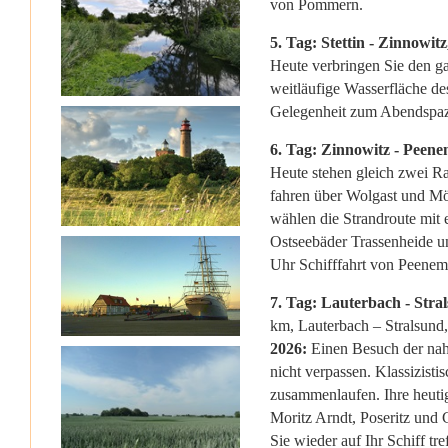
von Pommern.
5. Tag: Stettin - Zinnowi
Heute verbringen Sie den ga
weitläufige Wasserfläche de
Gelegenheit zum Abendspazi
6. Tag: Zinnowitz - Peen
Heute stehen gleich zwei Ra
fahren über Wolgast und Mö
wählen die Strandroute mit 
Ostseebäder Trassenheide u
Uhr Schifffahrt von Peenem
7. Tag: Lauterbach - Stra
km, Lauterbach – Stralsund
2026:
Einen Besuch der nahe
nicht verpassen. Klassizist
zusammenlaufen. Ihre heutig
Moritz Arndt, Poseritz und
Sie wieder auf Ihr Schiff tr