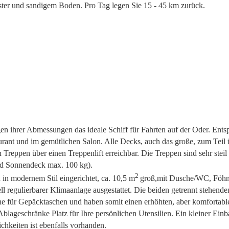
ster und sandigem Boden. Pro Tag legen Sie 15 - 45 km zurück.
ihrer Abmessungen das ideale Schiff für Fahrten auf der Oder. Ents
aurant und im gemütlichen Salon. Alle Decks, auch das große, zum Teil
Treppen über einen Treppenlift erreichbar. Die Treppen sind sehr steil 
und Sonnendeck max. 100 kg).
2
n modernem Stil eingerichtet, ca. 10,5 m
groß,mit Dusche/WC, Föhn,
ll regulierbarer Klimaanlage ausgestattet. Die beiden getrennt stehende
he für Gepäcktaschen und haben somit einen erhöhten, aber komfortable
Ablageschränke Platz für Ihre persönlichen Utensilien. Ein kleiner Ein
hkeiten ist ebenfalls vorhanden.