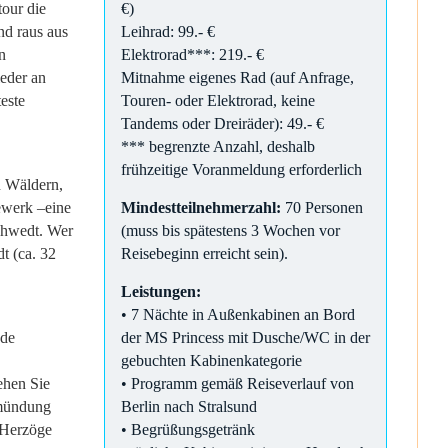
€)
our die
Leihrad: 99.- €
d raus aus
Elektrorad***: 219.- €
n
Mitnahme eigenes Rad (auf Anfrage,
eder an
Touren- oder Elektrorad, keine
este
Tandems oder Dreiräder): 49.- €
*** begrenzte Anzahl, deshalb
frühzeitige Voranmeldung erforderlich
n Wäldern,
Mindestteilnehmerzahl:
70 Personen
ewerk –eine
(muss bis spätestens 3 Wochen vor
chwedt. Wer
Reisebeginn erreicht sein).
t (ca. 32
Leistungen:
• 7 Nächte in Außenkabinen an Bord
der MS Princess mit Dusche/WC in der
nde
gebuchten Kabinenkategorie
• Programm gemäß Reiseverlauf von
ehen Sie
Berlin nach Stralsund
rmündung
• Begrüßungsgetränk
r Herzöge