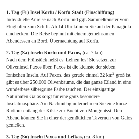
1. Tag (Fr) Insel Korfu / Korfu-Stadt (Einschiffung)
Individuelle Anreise nach Korfu und ggf. Sammeltransfer vom
Flughafen zum Schiff. Ab 14 Uhr können Sie auf der Panagiota
einchecken. Die Reise beginnt mit einem gemeinsamen
Abendessen an Bord. Übernachtung auf Korfu.
2. Tag (Sa) Inseln Korfu und Paxos,
(ca. 7 km)
Nach dem Frühstück heißt es: Leinen los! Sie setzen zur
Oliveninsel Paxos über. Paxos ist die kleinste der sieben
2
Ionischen Inseln. Auf Paxos, das gerade einmal 32 km
groß ist,
gibt es über 250.000 Olivenbäume, die das ganze Eiland in eine
wunderbare silbergrüne Farbe tauchen. Der einzigartige
Naturhafen Gaios sorgt für eine ganz besondere
Inselatmosphäre. Am Nachmittag unternehmen Sie eine kurze
Radtour entlang der Küste zur Bucht von Mongonissi. Den
Abend können Sie in einer der gemütlichen Tavernen von Gaios
genießen.
3. Tag (So) Inseln Paxos und Lefkas,
(ca. 8 km)