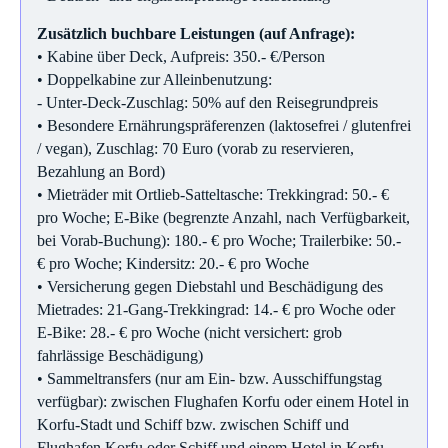
Zusätzlich buchbare Leistungen (auf Anfrage):
• Kabine über Deck, Aufpreis: 350.- €/Person
• Doppelkabine zur Alleinbenutzung:
- Unter-Deck-Zuschlag: 50% auf den Reisegrundpreis
• Besondere Ernährungspräferenzen (laktosefrei / glutenfrei
/ vegan), Zuschlag: 70 Euro (vorab zu reservieren,
Bezahlung an Bord)
• Mieträder mit Ortlieb-Satteltasche: Trekkingrad: 50.- €
pro Woche; E-Bike (begrenzte Anzahl, nach Verfügbarkeit,
bei Vorab-Buchung): 180.- € pro Woche; Trailerbike: 50.-
€ pro Woche; Kindersitz: 20.- € pro Woche
• Versicherung gegen Diebstahl und Beschädigung des
Mietrades: 21-Gang-Trekkingrad: 14.- € pro Woche oder
E-Bike: 28.- € pro Woche (nicht versichert: grob
fahrlässige Beschädigung)
• Sammeltransfers (nur am Ein- bzw. Ausschiffungstag
verfügbar): zwischen Flughafen Korfu oder einem Hotel in
Korfu-Stadt und Schiff bzw. zwischen Schiff und
Flughafen Korfu oder Schiff und einem Hotel in Korfu-