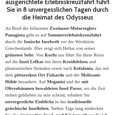
ausgerichtete Erlebniskreuzfahrt führt
Sie in 8 unvergesslichen Tagen durch
die Heimat des Odysseus
An Bord des hölzernen
Zweimast-Motorseglers
Panagiota
geht es auf
Sommererlebniskreuzfahrt
durch die
Ionische Inselwelt
vor der Westküste
Griechenlands. Hier zeigt sich Hellas von seiner
grünsten Seite
. Von
Korfu
aus führt Sie diese Reise
auf die
Insel Lefkas
mit ihren
Kreidefelsen
und
phantastischen Stränden sowie nach
Kefalonia
, das mit
dem
pittoresken Ort Fiskardo
und der
Melissani-
Höhle
bezaubert. Auf
Meganisi
und der
mit
Olivenbäumen bewaldeten Insel Paxos
, wo die Zeit
stehen geblieben zu sein scheint, erhalten Sie
unvergessliche Einblicke
in das
traditionelle
griechische Inselleben
. Sieben Tage lang entdecken
Sie die
einzigartige Insel- und Küstenwelt
per Rad &