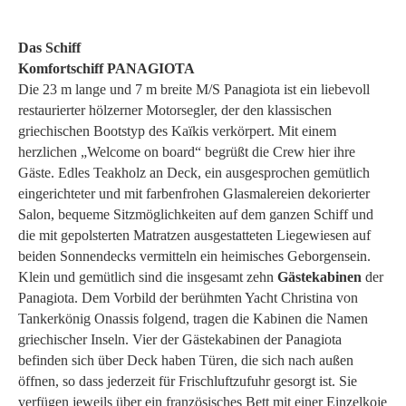
Das Schiff
Komfortschiff PANAGIOTA
Die 23 m lange und 7 m breite M/S Panagiota ist ein liebevoll
restaurierter hölzerner Motorsegler, der den klassischen
griechischen Bootstyp des Kaïkis verkörpert. Mit einem
herzlichen „Welcome on board“ begrüßt die Crew hier ihre
Gäste. Edles Teakholz an Deck, ein ausgesprochen gemütlich
eingerichteter und mit farbenfrohen Glasmalereien dekorierter
Salon, bequeme Sitzmöglichkeiten auf dem ganzen Schiff und
die mit gepolsterten Matratzen ausgestatteten Liegewiesen auf
beiden Sonnendecks vermitteln ein heimisches Geborgensein.
Klein und gemütlich sind die insgesamt zehn
Gästekabinen
der
Panagiota. Dem Vorbild der berühmten Yacht Christina von
Tankerkönig Onassis folgend, tragen die Kabinen die Namen
griechischer Inseln. Vier der Gästekabinen der Panagiota
befinden sich über Deck haben Türen, die sich nach außen
öffnen, so dass jederzeit für Frischluftzufuhr gesorgt ist. Sie
verfügen jeweils über ein französisches Bett mit einer Einzelkoje