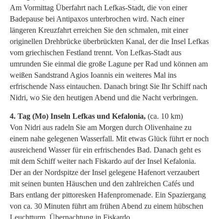
Am Vormittag Überfahrt nach Lefkas-Stadt, die von einer
Badepause bei Antipaxos unterbrochen wird. Nach einer
längeren Kreuzfahrt erreichen Sie den schmalen, mit einer
originellen Drehbrücke überbrückten Kanal, der die Insel Lefkas
vom griechischen Festland trennt. Von Lefkas-Stadt aus
umrunden Sie einmal die große Lagune per Rad und können am
weißen Sandstrand Agios Ioannis ein weiteres Mal ins
erfrischende Nass eintauchen. Danach bringt Sie Ihr Schiff nach
Nidri, wo Sie den heutigen Abend und die Nacht verbringen.
4. Tag (Mo) Inseln Lefkas und Kefalonia,
(ca. 10 km)
Von Nidri aus radeln Sie am Morgen durch Olivenhaine zu
einem nahe gelegenen Wasserfall. Mit etwas Glück führt er noch
ausreichend Wasser für ein erfrischendes Bad. Danach geht es
mit dem Schiff weiter nach Fiskardo auf der Insel Kefalonia.
Der an der Nordspitze der Insel gelegene Hafenort verzaubert
mit seinen bunten Häuschen und den zahlreichen Cafés und
Bars entlang der pittoresken Hafenpromenade. Ein Spaziergang
von ca. 30 Minuten führt am frühen Abend zu einem hübschen
Leuchtturm. Übernachtung in Fiskardo.