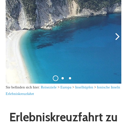
Sie befinden sich hier:
Reiseziele
>
Europa
>
Inselhüpfen
>
Ionische Inseln
Erlebniskreuzfahrt
Erlebniskreuzfahrt zu