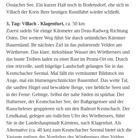
Ossiacher See. Ein kurzer Halt noch in Bodensdorf, ehe sich in
Villach der Kreis Ihrer heutigen Rundfahrt wieder schließt.
3. Tag: Villach - Klagenfurt,
ca. 50 km
Zuerst radeln Sie einige Kilometer am Drau-Radweg Richtung
Osten. Der weitere Weg führt Sie durch urtümliches Kärntner
Bauernland. Ihr nächstes Ziel ist das pulsierende Velden am
Wörthersee. Das klare, türkisblaue Wasser des Wörthersees und
das bunte Treiben laden zu einer Rast im Promi-Ort ein. Durch
eine reizvolle, sanft hügelige Landschaft gelangen Sie in das
Keutschacher Seental. Mal fällt ein verträumter Bildstock ins
Auge, mal ein blumengeschmückter Bauernhof. Das weite Tal,
die sanften Hügel und bewaldete Berge, vier liebliche Seen und
in der Ferne: Gebirge. Selbst der nahe Süden ist spürbar. Der
Hafnersee, der Keutschacher See, der Baßgeigensee und der
Rauschelesee gruppieren sich um den Badeort Keutschach. Der
Lendkanal, gelegen am östlichen Ufer des Wörthersees, führt
Sie in die Landeshauptstadt Kärntens, nach Klagenfurt. Als
Alternative (ca. 40 km) zum Keutschacher Seental bietet sich die
Variante entlang des Nordufers des Wörthersees über Velden,