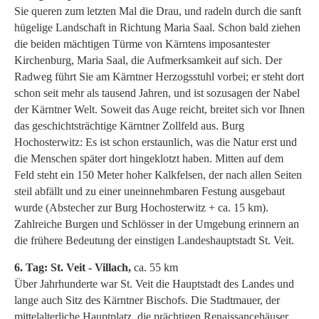
Sie queren zum letzten Mal die Drau, und radeln durch die sanft
hügelige Landschaft in Richtung Maria Saal. Schon bald ziehen
die beiden mächtigen Türme von Kärntens imposantester
Kirchenburg, Maria Saal, die Aufmerksamkeit auf sich. Der
Radweg führt Sie am Kärntner Herzogsstuhl vorbei; er steht dort
schon seit mehr als tausend Jahren, und ist sozusagen der Nabel
der Kärntner Welt. Soweit das Auge reicht, breitet sich vor Ihnen
das geschichtsträchtige Kärntner Zollfeld aus. Burg
Hochosterwitz: Es ist schon erstaunlich, was die Natur erst und
die Menschen später dort hingeklotzt haben. Mitten auf dem
Feld steht ein 150 Meter hoher Kalkfelsen, der nach allen Seiten
steil abfällt und zu einer uneinnehmbaren Festung ausgebaut
wurde (Abstecher zur Burg Hochosterwitz + ca. 15 km).
Zahlreiche Burgen und Schlösser in der Umgebung erinnern an
die frühere Bedeutung der einstigen Landeshauptstadt St. Veit.
6. Tag: St. Veit - Villach,
ca. 55 km
Über Jahrhunderte war St. Veit die Hauptstadt des Landes und
lange auch Sitz des Kärntner Bischofs. Die Stadtmauer, der
mittelalterliche Hauptplatz, die prächtigen Renaissancehäuser,