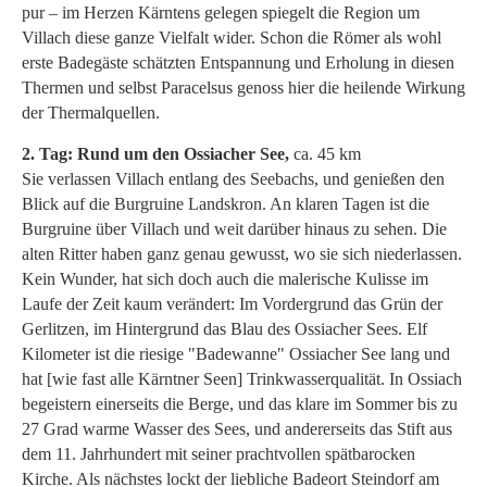
pur – im Herzen Kärntens gelegen spiegelt die Region um
Villach diese ganze Vielfalt wider. Schon die Römer als wohl
erste Badegäste schätzten Entspannung und Erholung in diesen
Thermen und selbst Paracelsus genoss hier die heilende Wirkung
der Thermalquellen.
2. Tag: Rund um den Ossiacher See,
ca. 45 km
Sie verlassen Villach entlang des Seebachs, und genießen den
Blick auf die Burgruine Landskron. An klaren Tagen ist die
Burgruine über Villach und weit darüber hinaus zu sehen. Die
alten Ritter haben ganz genau gewusst, wo sie sich niederlassen.
Kein Wunder, hat sich doch auch die malerische Kulisse im
Laufe der Zeit kaum verändert: Im Vordergrund das Grün der
Gerlitzen, im Hintergrund das Blau des Ossiacher Sees. Elf
Kilometer ist die riesige "Badewanne" Ossiacher See lang und
hat [wie fast alle Kärntner Seen] Trinkwasserqualität. In Ossiach
begeistern einerseits die Berge, und das klare im Sommer bis zu
27 Grad warme Wasser des Sees, und andererseits das Stift aus
dem 11. Jahrhundert mit seiner prachtvollen spätbarocken
Kirche. Als nächstes lockt der liebliche Badeort Steindorf am