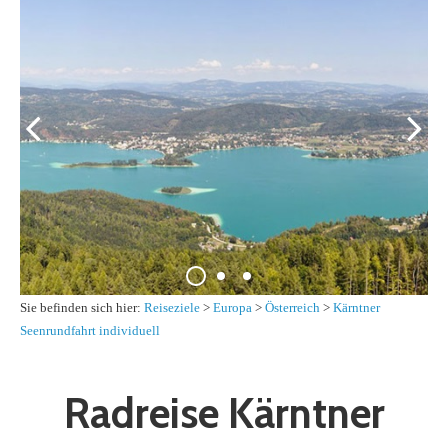
Sie befinden sich hier:
Reiseziele
>
Europa
>
Österreich
>
Kärntner
Seenrundfahrt individuell
Radreise Kärntner