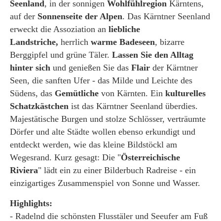
Seenland
, in der sonnigen
Wohlfühlregion
Kärntens,
auf der
Sonnenseite der Alpen
. Das Kärntner Seenland
erweckt die Assoziation an
liebliche
Landstriche,
herrlich
warme Badeseen
, bizarre
Berggipfel und grüne Täler.
Lassen Sie den Alltag
hinter sich
und genießen Sie das
Flair
der Kärntner
Seen, die sanften Ufer - das Milde und Leichte des
Südens, das
Gemütliche
von Kärnten. Ein
kulturelles
Schatzkästchen
ist das Kärntner Seenland überdies.
Majestätische Burgen und stolze Schlösser, verträumte
Dörfer und alte Städte wollen ebenso erkundigt und
entdeckt werden, wie das kleine Bildstöckl am
Wegesrand. Kurz gesagt: Die "
Österreichische
Riviera
" lädt ein zu einer Bilderbuch Radreise - ein
einzigartiges Zusammenspiel von Sonne und Wasser.
Highlights:
- Radelnd die schönsten Flusstäler und Seeufer am Fuß