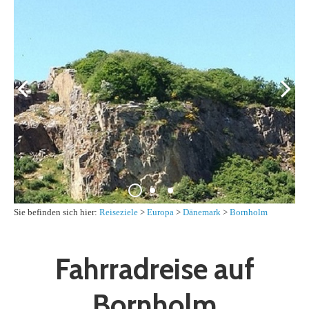
Sie befinden sich hier:
Reiseziele
>
Europa
>
Dänemark
>
Bornholm
Fahrradreise auf
Bornholm