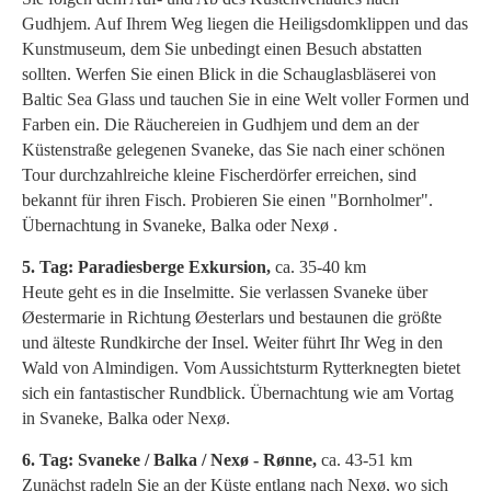
Gudhjem. Auf Ihrem Weg liegen die Heiligsdomklippen und das
Kunstmuseum, dem Sie unbedingt einen Besuch abstatten
sollten. Werfen Sie einen Blick in die Schauglasbläserei von
Baltic Sea Glass und tauchen Sie in eine Welt voller Formen und
Farben ein. Die Räuchereien in Gudhjem und dem an der
Küstenstraße gelegenen Svaneke, das Sie nach einer schönen
Tour durchzahlreiche kleine Fischerdörfer erreichen, sind
bekannt für ihren Fisch. Probieren Sie einen "Bornholmer".
Übernachtung in Svaneke, Balka oder Nexø .
5. Tag: Paradiesberge Exkursion,
ca. 35-40 km
Heute geht es in die Inselmitte. Sie verlassen Svaneke über
Øestermarie in Richtung Øesterlars und bestaunen die größte
und älteste Rundkirche der Insel. Weiter führt Ihr Weg in den
Wald von Almindigen. Vom Aussichtsturm Rytterknegten bietet
sich ein fantastischer Rundblick. Übernachtung wie am Vortag
in Svaneke, Balka oder Nexø.
6. Tag: Svaneke / Balka / Nexø - Rønne,
ca. 43-51 km
Zunächst radeln Sie an der Küste entlang nach Nexø, wo sich