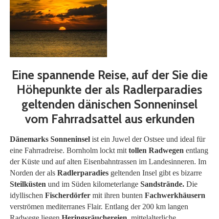
Eine spannende Reise, auf der Sie die
Höhepunkte der als Radlerparadies
geltenden dänischen Sonneninsel
vom Fahrradsattel aus erkunden
Dänemarks Sonneninsel
ist ein Juwel der Ostsee und ideal für
eine Fahrradreise. Bornholm lockt mit
tollen Radwegen
entlang
der Küste und auf alten Eisenbahntrassen im Landesinneren. Im
Norden der als
Radlerparadies
geltenden Insel gibt es bizarre
Steilküsten
und im Süden kilometerlange
Sandstrände.
Die
idyllischen
Fischerdörfer
mit ihren bunten
Fachwerkhäusern
verströmen mediterranes Flair. Entlang der 200 km langen
Radwege liegen
Heringsräuchereien,
mittelalterliche