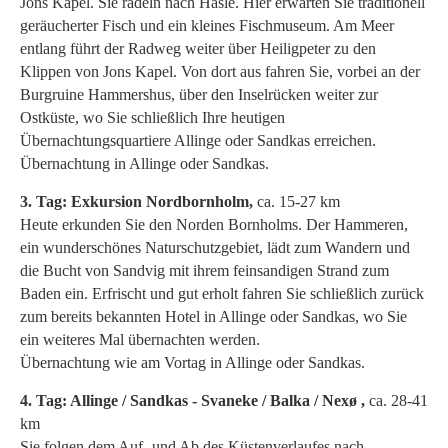
Jons Kapel. Sie radeln nach Hasle. Hier erwarten Sie traditionell
geräucherter Fisch und ein kleines Fischmuseum. Am Meer
entlang führt der Radweg weiter über Heiligpeter zu den
Klippen von Jons Kapel. Von dort aus fahren Sie, vorbei an der
Burgruine Hammershus, über den Inselrücken weiter zur
Ostküste, wo Sie schließlich Ihre heutigen
Übernachtungsquartiere Allinge oder Sandkas erreichen.
Übernachtung in Allinge oder Sandkas.
3. Tag: Exkursion Nordbornholm,
ca. 15-27 km
Heute erkunden Sie den Norden Bornholms. Der Hammeren,
ein wunderschönes Naturschutzgebiet, lädt zum Wandern und
die Bucht von Sandvig mit ihrem feinsandigen Strand zum
Baden ein. Erfrischt und gut erholt fahren Sie schließlich zurück
zum bereits bekannten Hotel in Allinge oder Sandkas, wo Sie
ein weiteres Mal übernachten werden.
Übernachtung wie am Vortag in Allinge oder Sandkas.
4. Tag: Allinge / Sandkas - Svaneke / Balka / Nexø ,
ca. 28-41
km
Sie folgen dem Auf- und Ab des Küstenverlaufes nach