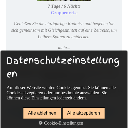
7 Tage / 6 Nächte
Gruppenreise
Genießen Sie die einzigartige Radreise und begeben Sie
sich gemeinsam mit Gleichgesinnten auf eine Zeitreise, um
Luthers Spuren zu entdecken.
mehr...
Datenschutzeinstellung
en
Sackmann Fahrradreisen
Eckenerweg 20, 72336
Balingen, Deutschland
Auf dieser Website werden Cookies genutzt. Sie können alle
Tel. +49-(0) 74 33-96 75 322, www.sackmann-fahrradreisen.de,
Cookies akzeptieren oder nur bestimmte auswählen. Sie
info@guido-sackmann.de
können diese Einstellungen jederzeit ändern.
Datenschutz
Impressum
Kontakt
individuelle Reisen
Alle ablehnen
Alle akzeptieren
Gruppenreisen
Rad und Schiff
Reiseschutz
Cookie-Einstellungen