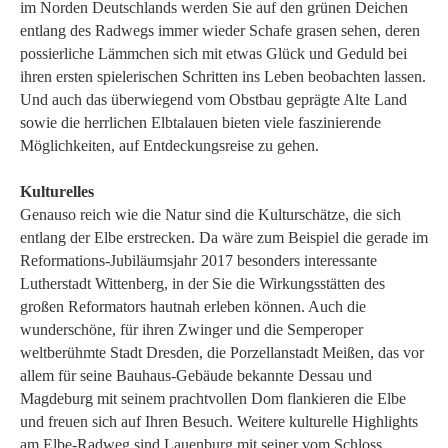
im Norden Deutschlands werden Sie auf den grünen Deichen
entlang des Radwegs immer wieder Schafe grasen sehen, deren
possierliche Lämmchen sich mit etwas Glück und Geduld bei
ihren ersten spielerischen Schritten ins Leben beobachten lassen.
Und auch das überwiegend vom Obstbau geprägte Alte Land
sowie die herrlichen Elbtalauen bieten viele faszinierende
Möglichkeiten, auf Entdeckungsreise zu gehen.
Kulturelles
Genauso reich wie die Natur sind die Kulturschätze, die sich
entlang der Elbe erstrecken. Da wäre zum Beispiel die gerade im
Reformations-Jubiläumsjahr 2017 besonders interessante
Lutherstadt Wittenberg, in der Sie die Wirkungsstätten des
großen Reformators hautnah erleben können. Auch die
wunderschöne, für ihren Zwinger und die Semperoper
weltberühmte Stadt Dresden, die Porzellanstadt Meißen, das vor
allem für seine Bauhaus-Gebäude bekannte Dessau und
Magdeburg mit seinem prachtvollen Dom flankieren die Elbe
und freuen sich auf Ihren Besuch. Weitere kulturelle Highlights
am Elbe-Radweg sind Lauenburg mit seiner vom Schloss