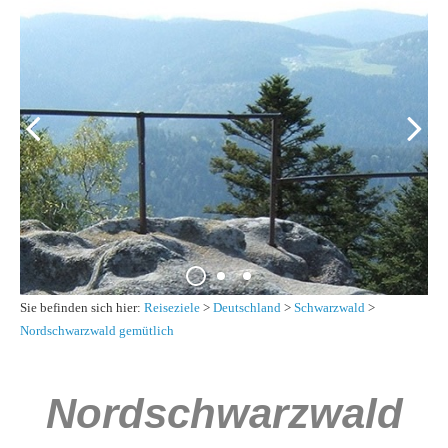
Sie befinden sich hier:
Reiseziele
>
Deutschland
>
Schwarzwald
>
Nordschwarzwald gemütlich
Nordschwarzwald