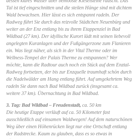
dessen klares Wasser über bemooste Kieselsteine rauscht. Das
Tal ist tief eingeschnitten und die steilen Hänge sind mit dichtem
Wald bewachsen. Hier lässt es sich entspannt radeln. Der
Radweg führt Sie durch das reizvolle Städtchen Neuenbürg und
weiter an der Enz entlang bis zu ihrem Etappenziel in Bad
Wildbad (27 km). Der idyllische Kurort lädt mit seinen liebevoll
angelegten Kuranlagen und der Fußgängerzone zum Flanieren
ein. Was liegt näher, als sich in der Vital Therme oder im
Wellness-Tempel der Palais Therme zu entspannen? Wer
möchte, kann die Radtour auch noch ein Stück auf dem Enztal-
Radweg fortsetzen, der bis zur Enzquelle traumhaft schön durch
die Nadelwälder am Hang entlang führt. Auf umgekehrtem Weg
radeln Sie dann nach Bad Wildbad zurück (insgesamt ca.
weitere 37 km). Übernachtung in Bad Wildbad.
3. Tag: Bad Wildbad – Freudenstadt,
ca. 50 km
Die heutige Etappe verläuft auf ca. 50 Kilometer fast
ausschließlich auf einsamen Waldwegen! Auf dem naturschönen
Weg über einen Höhenrücken liegt nur eine Ortschaft entlang
der Radstrecke. Kaum zu glauben, dass es so etwas in