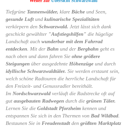
Weiter zur
Übersicht Schwarzwald
Tiefgrüne
Tannenwälder,
klare
Bäche
und Seen,
gesunde Luft
und
kulinarische
Spezialitäten
verkörpern den
Schwarzwald.
Jetzt lässt sich dank
geschickt gewählter
"Aufstiegshilfen"
die hügelige
Landschaft auch
wunderbar mit dem Fahrrad
entdecken
. Mit der
Bahn
und der
Bergbahn
geht es
nach oben und dann fahren Sie
ohne größere
Steigungen
über ausgedehnte
Höhenzüge
und durch
idyllische
Schwarzwaldtäler.
Sie werden erstaunt sein,
welch schöne Radtouren die herrliche Landschaft für
den Freizeit- und Genussradler bereithält.
Im
Nordschwarzwald
verläuft die Radstrecke oft auf
gut
ausgebauten Radwegen
durch die
grünen
Täler.
Lernen Sie die
Goldstadt
Pforzheim
kennen und
entspannen Sie sich in den Thermen von
Bad Wildbad
.
Bestaunen Sie in
Freudenstadt
den
größten Marktplatz