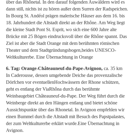
über das Rhônetal. In den darauf folgenden Auwäldern wird es
dann still, nichts ist zu hören außer dem Surren der Radspeichen.
In Bourg St. Andéol prägen malerische Häuser aus dem 16. bis
18. Jahrhundert die Altstadt direkt an der Rhône. Am Weg liegt
die kleine Stadt Pont St. Esprit, wo sich eine 600 Jahre alte
Brücke mit 25 Bögen eindrucksvoll über die Rhône spannt. Das
Ziel ist aber die Stadt Orange mit dem berühmten römischen
Theater und dem Stadtgründungsbogen,beides UNESCO-
Weltkulturerbe. Eine Übernachtung in Orange
6. Tag: Orange-Châteauneuf-du-Pape-Avignon,
ca. 35 km
In Caderousse, dessen umgebende Deiche das provenzalische
Dörfchen vor eventuellenHochwässern der Rhone schützen,
geht es entlang der ViaRhôna durch das berühmte
Weinbaugebiet Châteauneuf-du-Pape. Der Weg führt durch die
Weinberge direkt an den Hängen entlang und bietet schöne
Aussichtspunkte über das Rhonetal. In Avignon empfehlen wir
einen Bummel durch die Altstadt mit Besuch des Papstpalastes,
der zum Weltkulturerbe erklärt wurde.Eine Übernachtung in
Avignon.