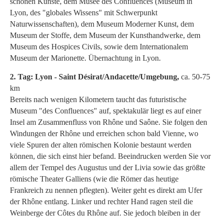
schönen Künste, dem Musée des Confluences (Museum in
Lyon, des "globales Wissens" mit Schwerpunkt
Naturwissenschaften), dem Museum Moderner Kunst, dem
Museum der Stoffe, dem Museum der Kunsthandwerke, dem
Museum des Hospices Civils, sowie dem Internationalem
Museum der Marionette. Übernachtung in Lyon.
2. Tag: Lyon - Saint Désirat/Andacette/Umgebung,
ca. 50-75
km
Bereits nach wenigen Kilometern taucht das futuristische
Museum "des Confluences" auf, spektakulär liegt es auf einer
Insel am Zusammenfluss von Rhône und Saône. Sie folgen den
Windungen der Rhône und erreichen schon bald Vienne, wo
viele Spuren der alten römischen Kolonie bestaunt werden
können, die sich einst hier befand. Beeindrucken werden Sie vor
allem der Tempel des Augustus und der Livia sowie das größte
römische Theater Galliens (wie die Römer das heutige
Frankreich zu nennen pflegten). Weiter geht es direkt am Ufer
der Rhône entlang. Linker und rechter Hand ragen steil die
Weinberge der Côtes du Rhône auf. Sie jedoch bleiben in der