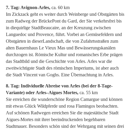
7. Tag: Avignon-Arles,
ca. 60 km
Im Zickzack geht es weiter durch Weinberge und Obstgärten bis
zum Radweg der BrückePont du Gard, der Sie verkehrsfrei bis
in diequirlige StadtBeaucaire, an der Kreuzung zwischen
Languedoc und Provence, führt. Vorbei an Gemüsefeldern und
Obstgärten in dieserLandschaft, die von Zufahrtsstraßen zum
alten Bauernhaus Le Vieux Mas und Bewässerungskanälen
durchzogen ist. Römische Kultur und romanisches Erbe prägen
das Stadtbild und die Geschichte von Arles. Arles war die
zweitwichtigste Stadt des römischen Imperiums, ist aber auch
die Stadt Vincent van Goghs. Eine Übernachtung in Arles.
8. Tag: Individuelle Abreise von Arles (bei der 8-Tage-
Variante) oder Arles–Aigues Mortes,
ca. 55 km
Sie erreichen die wunderschöne Region Camargue und können
mit etwas Glück Wildpferde und rosa Flamingos beobachten.
Auf schönen Radwegen erreichen Sie die majestätische Stadt
Aigues-Mortes mit ihrer beeindruckenden begehbaren
Stadtmauer. Besonders schön sind der Wehrgang mit seinen drei