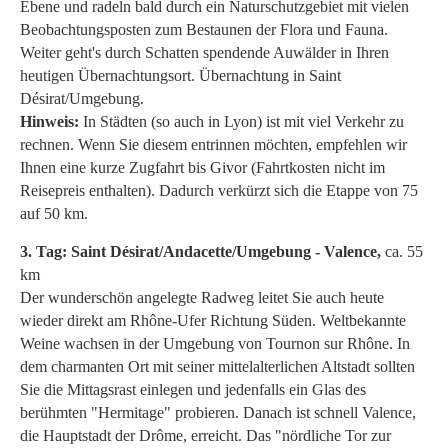
Ebene und radeln bald durch ein Naturschutzgebiet mit vielen
Beobachtungsposten zum Bestaunen der Flora und Fauna.
Weiter geht's durch Schatten spendende Auwälder in Ihren
heutigen Übernachtungsort. Übernachtung in Saint
Désirat/Umgebung.
Hinweis:
In Städten (so auch in Lyon) ist mit viel Verkehr zu
rechnen. Wenn Sie diesem entrinnen möchten, empfehlen wir
Ihnen eine kurze Zugfahrt bis Givor (Fahrtkosten nicht im
Reisepreis enthalten). Dadurch verkürzt sich die Etappe von 75
auf 50 km.
3. Tag: Saint Désirat/Andacette/Umgebung
- Valence,
ca. 55
km
Der wunderschön angelegte Radweg leitet Sie auch heute
wieder direkt am Rhône-Ufer Richtung Süden. Weltbekannte
Weine wachsen in der Umgebung von Tournon sur Rhône. In
dem charmanten Ort mit seiner mittelalterlichen Altstadt sollten
Sie die Mittagsrast einlegen und jedenfalls ein Glas des
berühmten "Hermitage" probieren. Danach ist schnell Valence,
die Hauptstadt der Drôme, erreicht. Das "nördliche Tor zur