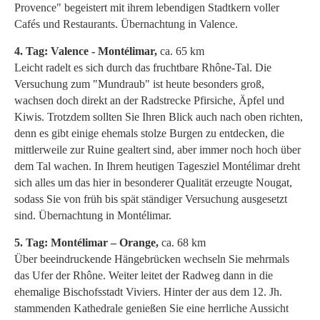
Provence" begeistert mit ihrem lebendigen Stadtkern voller
Cafés und Restaurants. Übernachtung in Valence.
4. Tag: Valence - Montélimar,
ca. 65 km
Leicht radelt es sich durch das fruchtbare Rhône-Tal. Die
Versuchung zum "Mundraub" ist heute besonders groß,
wachsen doch direkt an der Radstrecke Pfirsiche, Äpfel und
Kiwis. Trotzdem sollten Sie Ihren Blick auch nach oben richten,
denn es gibt einige ehemals stolze Burgen zu entdecken, die
mittlerweile zur Ruine gealtert sind, aber immer noch hoch über
dem Tal wachen. In Ihrem heutigen Tagesziel Montélimar dreht
sich alles um das hier in besonderer Qualität erzeugte Nougat,
sodass Sie von früh bis spät ständiger Versuchung ausgesetzt
sind. Übernachtung in Montélimar.
5. Tag: Montélimar – Orange,
ca. 68 km
Über beeindruckende Hängebrücken wechseln Sie mehrmals
das Ufer der Rhône. Weiter leitet der Radweg dann in die
ehemalige Bischofsstadt Viviers. Hinter der aus dem 12. Jh.
stammenden Kathedrale genießen Sie eine herrliche Aussicht