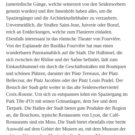
(unterirdische Gänge, welche seinerzeit von den Seidenwebern
genutzt wurden) und ihre Innenhöfe haben alles, um die
Spaziergänger und die Architekturliebhaber zu verzaubern.
Unvermeidlich, die Straßen Saint-Jean, Juiverie oder Boeuf,
reich an Entdeckungen, welche zum Flanieren einladen.
Ebenfalls interessant ist das römische Theater von Fourvière.
Von der Esplanade der Basilika Fourvière hat man einen
wunderbaren Panoramablick auf die Stadt. Die Halbinsel, die
sich zwischen der Rhône und der Saône befindet, lädt zum
Einkaufsbummel ein durch die Geschäftsstraßen mit Boutiquen
und schönen Plätzen, darunter der Platz Terreaux, der Platz
Bellecour, der Platz Jacobins oder der Platz Louis Pradel. Der
Besuch der Stadt geht weiter in das alte Seidenweberviertel
Croix-Rousse. Um sich zu entspannen lohnt ein Spaziergang im
Park Tête d'Or mit seinen Grünanlagen, dem See und dem
Tierpark. Die Hallen der Stadt bieten gute Produkte der Region
an, die Bouchons, typische Restaurants von Lyon, die Café-
Restaurants sind ein Muss. Die Stadt bietet ebenfalls eine breite
Auswahl auf dem Gebiet der Museen an, mit dem Museum der