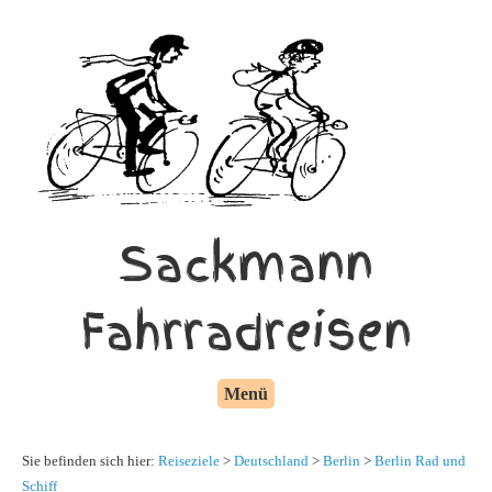
Sackmann
Fahrradreisen
Menü
Sie befinden sich hier:
Reiseziele
>
Deutschland
>
Berlin
>
Berlin Rad und
Schiff