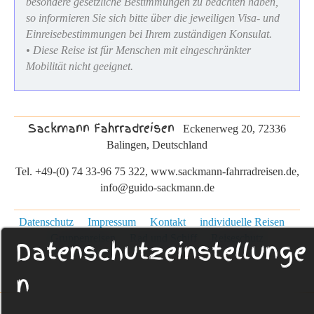
besondere gesetzliche Bestimmungen zu beachten haben,
so informieren Sie sich bitte über die jeweiligen Visa- und
Einreisebestimmungen bei Ihrem zuständigen Konsulat.
• Diese Reise ist für Menschen mit eingeschränkter
Mobilität nicht geeignet.
Sackmann Fahrradreisen
Eckenerweg 20, 72336
Balingen, Deutschland
Tel. +49-(0) 74 33-96 75 322, www.sackmann-fahrradreisen.de,
info@guido-sackmann.de
Datenschutz
Impressum
Kontakt
individuelle Reisen
Gruppenreisen
Rad und Schiff
Reiseschutz
Datenschutzeinstellunge
n