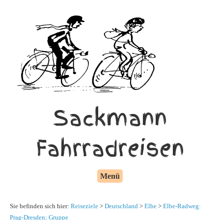
Sackmann
Fahrradreisen
Menü
Sie befinden sich hier:
Reiseziele
>
Deutschland
>
Elbe
>
Elbe-Radweg:
Prag-Dresden; Gruppe