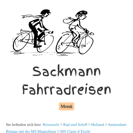
Sackmann
Fahrradreisen
Menü
Sie befinden sich hier:
Reiseziele
>
Rad und Schiff
>
Holland
>
Amsterdam-
Brügge mit der MS Magnifique
>
MS Claire d´Etoile