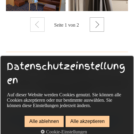
Zurück
Weiter
Seite
1
von 2
Datenschutzeinstellung
Sackmann Fahrradreisen
Eckenerweg 20, 72336
Balingen, Deutschland
en
Tel. +49-(0) 74 33-96 75 322, www.sackmann-fahrradreisen.de,
info@guido-sackmann.de
Auf dieser Website werden Cookies genutzt. Sie können alle
Cookies akzeptieren oder nur bestimmte auswählen. Sie
können diese Einstellungen jederzeit ändern.
Datenschutz
Impressum
Kontakt
individuelle Reisen
Alle ablehnen
Alle akzeptieren
Gruppenreisen
Rad und Schiff
Reiseschutz
Cookie-Einstellungen