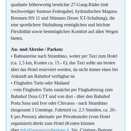
qualitativ höherwertig bestückte 27-Gang-Räder (mit
hochwertiger Suntour-Federgabel, hydraulischen Magura-
Bremsen HS 11 und Shimano Deore XT-Schaltung), die
eine sportlichere Sitzhaltung ermöglichen und höchste
Flexibilität sowie bestmöglichen Komfort auf allen Wegen
bieten.
An- und Abreise / Parken:
• Bahnanreise nach Strambino, weiter per Taxi zum Hotel
(ca. 1,5 km, Kosten ca. 15.- €); das Taxi sollte am besten
über das Hotel reserviert werden, da nicht immer eines bei
Ankunft am Bahnhof verfügbar ist
• Flughafen Turin oder Mailand
- vom Flughafen Turin zunächst per Flughafenzug zum
Bahnhof Dora GTT und von dort - über den Bahnhof
Porta Susa und Ivre oder Chivasso - nach Strambino
(insgesamt 3 Umstiege, Fahrtzeit ca. 2,5 Stunden, ca. 20.-
€ pro Person); alternativ per Privattransfer (vom Hotel
organisiert) direkt zum Hotel (Kosten können
über
info@autoservizibertone.it
, Sig. Cristiano Bertone