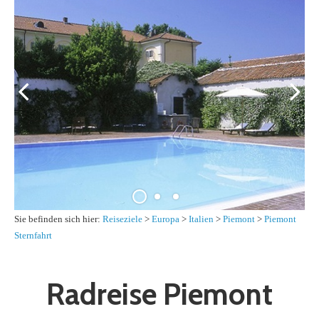
Sie befinden sich hier:
Reiseziele
>
Europa
>
Italien
>
Piemont
>
Piemont
Sternfahrt
Radreise Piemont