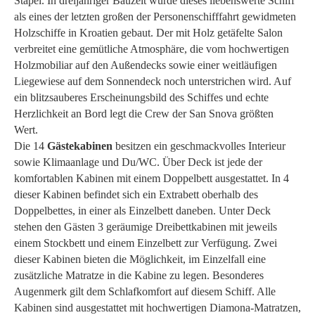
Stapel. In dreijähriger Bauzeit wurde dieses liebenswerte Schiff
als eines der letzten großen der Personenschifffahrt gewidmeten
Holzschiffe in Kroatien gebaut. Der mit Holz getäfelte Salon
verbreitet eine gemütliche Atmosphäre, die vom hochwertigen
Holzmobiliar auf den Außendecks sowie einer weitläufigen
Liegewiese auf dem Sonnendeck noch unterstrichen wird. Auf
ein blitzsauberes Erscheinungsbild des Schiffes und echte
Herzlichkeit an Bord legt die Crew der San Snova größten
Wert.
Die 14
Gästekabinen
besitzen ein geschmackvolles Interieur
sowie Klimaanlage und Du/WC. Über Deck ist jede der
komfortablen Kabinen mit einem Doppelbett ausgestattet. In 4
dieser Kabinen befindet sich ein Extrabett oberhalb des
Doppelbettes, in einer als Einzelbett daneben. Unter Deck
stehen den Gästen 3 geräumige Dreibettkabinen mit jeweils
einem Stockbett und einem Einzelbett zur Verfügung. Zwei
dieser Kabinen bieten die Möglichkeit, im Einzelfall eine
zusätzliche Matratze in die Kabine zu legen. Besonderes
Augenmerk gilt dem Schlafkomfort auf diesem Schiff. Alle
Kabinen sind ausgestattet mit hochwertigen Diamona-Matratzen,