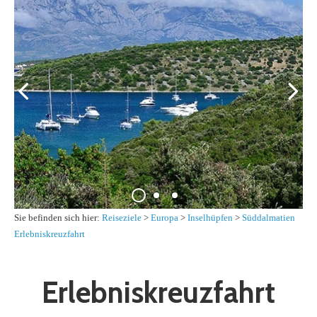
Sie befinden sich hier:
Reiseziele
>
Europa
>
Inselhüpfen
>
Süddalmatien
Erlebniskreuzfahrt
Erlebniskreuzfahrt