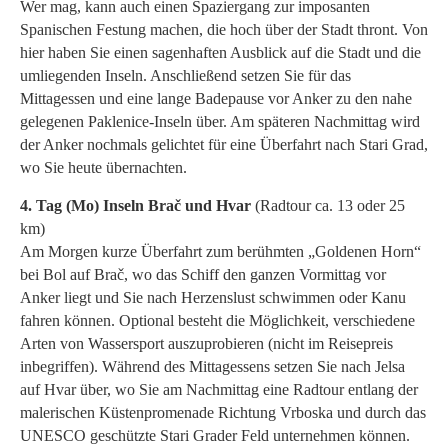
Wer mag, kann auch einen Spaziergang zur imposanten
Spanischen Festung machen, die hoch über der Stadt thront. Von
hier haben Sie einen sagenhaften Ausblick auf die Stadt und die
umliegenden Inseln. Anschließend setzen Sie für das
Mittagessen und eine lange Badepause vor Anker zu den nahe
gelegenen Paklenice-Inseln über. Am späteren Nachmittag wird
der Anker nochmals gelichtet für eine Überfahrt nach Stari Grad,
wo Sie heute übernachten.
4. Tag (Mo) Inseln Brač und Hvar
(Radtour ca. 13 oder 25
km)
Am Morgen kurze Überfahrt zum berühmten „Goldenen Horn“
bei Bol auf Brač, wo das Schiff den ganzen Vormittag vor
Anker liegt und Sie nach Herzenslust schwimmen oder Kanu
fahren können. Optional besteht die Möglichkeit, verschiedene
Arten von Wassersport auszuprobieren (nicht im Reisepreis
inbegriffen). Während des Mittagessens setzen Sie nach Jelsa
auf Hvar über, wo Sie am Nachmittag eine Radtour entlang der
malerischen Küstenpromenade Richtung Vrboska und durch das
UNESCO geschützte Stari Grader Feld unternehmen können.