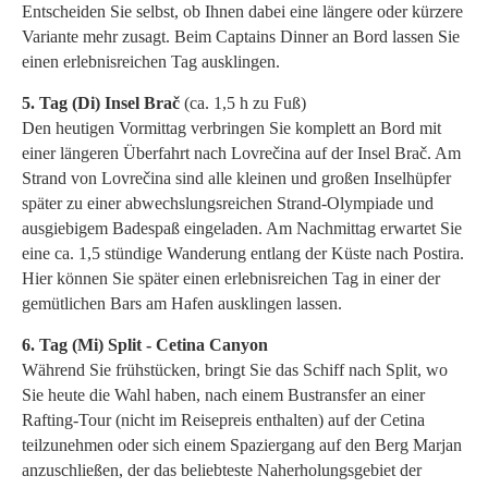
Entscheiden Sie selbst, ob Ihnen dabei eine längere oder kürzere
Variante mehr zusagt. Beim Captains Dinner an Bord lassen Sie
einen erlebnisreichen Tag ausklingen.
5. Tag (Di)
Insel Brač
(ca. 1,5 h zu Fuß)
Den heutigen Vormittag verbringen Sie komplett an Bord mit
einer längeren Überfahrt nach Lovrečina auf der Insel Brač. Am
Strand von Lovrečina sind alle kleinen und großen Inselhüpfer
später zu einer abwechslungsreichen Strand-Olympiade und
ausgiebigem Badespaß eingeladen. Am Nachmittag erwartet Sie
eine ca. 1,5 stündige Wanderung entlang der Küste nach Postira.
Hier können Sie später einen erlebnisreichen Tag in einer der
gemütlichen Bars am Hafen ausklingen lassen.
6. Tag (Mi)
Split - Cetina Canyon
Während Sie frühstücken, bringt Sie das Schiff nach Split, wo
Sie heute die Wahl haben, nach einem Bustransfer an einer
Rafting-Tour (nicht im Reisepreis enthalten) auf der Cetina
teilzunehmen oder sich einem Spaziergang auf den Berg Marjan
anzuschließen, der das beliebteste Naherholungsgebiet der