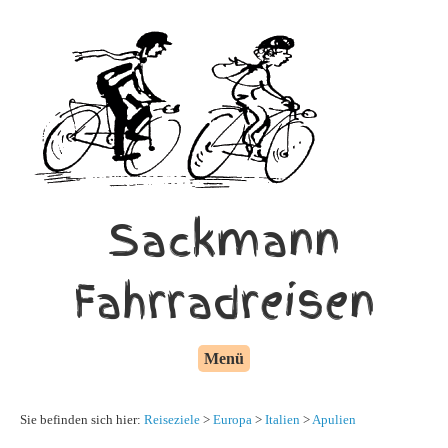
Sackmann
Fahrradreisen
Menü
Sie befinden sich hier:
Reiseziele
>
Europa
>
Italien
>
Apulien