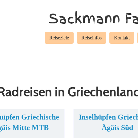
Sackmann Fa
Reiseziele
Reiseinfos
Kontakt
Radreisen in Griechenlan
hüpfen Griechische
Inselhüpfen Griec
gäis Mitte MTB
Ägäis Süd