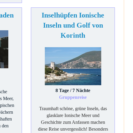
laden
Inselhüpfen Ionische
Inseln und Golf von
Korinth
8 Tage / 7 Nächte
sche
Gruppenreise
es Meer,
ypischen
Traumhaft schöne, grüne Inseln, das
Dächern
glasklare Ionische Meer und
mhaften
Geschichte zum Anfassen machen
u den
diese Reise unvergesslich! Besonders