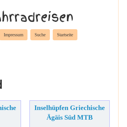
hrradreisen
Impressum
Suche
Startseite
d
hische
Inselhüpfen Griechische
Ägäis Süd MTB