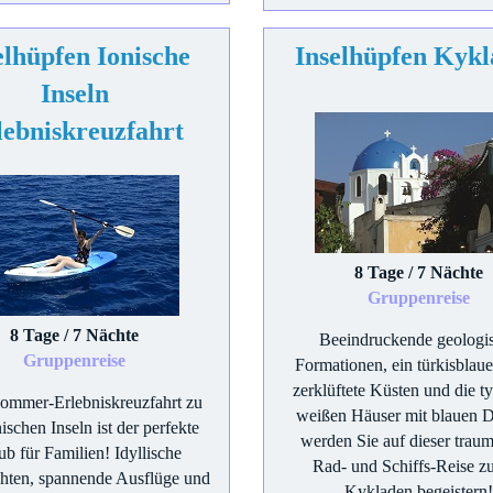
elhüpfen Ionische
Inselhüpfen Kyk
Inseln
lebniskreuzfahrt
8 Tage / 7 Nächte
Gruppenreise
8 Tage / 7 Nächte
Beeindruckende geologi
Gruppenreise
Formationen, ein türkisblau
zerklüftete Küsten und die t
ommer-Erlebniskreuzfahrt zu
weißen Häuser mit blauen 
ischen Inseln ist der perfekte
werden Sie auf dieser trau
ub für Familien! Idyllische
Rad- und Schiffs-Reise z
hten, spannende Ausflüge und
Kykladen begeistern!