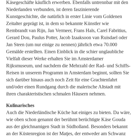
Käsegeschäfte käuflich erwerben. Ebenfalls untrennbar mit den
Niederlanden verbunden, ist deren faszinierende
Kunstgeschichte, die natürlich in erster Linie vom Goldenen
Zeitalter geprägt ist, in dem so bekannte Künstler wie
Rembrandt van Rijn, Jan Vermeer, Frans Hals, Carel Fabritius,
Gerard Dou, Paulus Potter, Jacob Izaaksoon van Ruisdael oder
Jan Steen (um nur einige zu nennen) jährlich etwa 70.000
Gemälde erstellten. Einen Einblick in die schier unglaubliche
Vielfalt dieser Werke erhalten Sie im Amsterdamer
Rijksmuseum, und nachdem die Mehrzahl der Rad- und Schiffs-
Reisen in unserem Programm in Amsterdam beginnt, sollten Sie
sich darüber hinaus auch noch Zeit für eine Grachtenfahrt
und/oder einen Rundgang durch die malerische Altstadt mit
ihren charakteristischen schmalen Häusern nehmen.
Kulinarisches
Auch die Niederländische Küche hat einiges zu bieten. Da wäre,
wie oben schon genannt der berühmt berüchtigte Käse Gouda
aus der gleichnamigen Stadt in Südholland. Besonders bekannt
an der Küstenregion ist der Matjes, der entweder am Schwanz