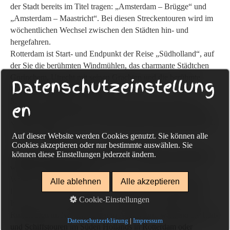
der Stadt bereits im Titel tragen: „Amsterdam – Brügge“ und
„Amsterdam – Maastricht“. Bei diesen Streckentouren wird im
wöchentlichen Wechsel zwischen den Städten hin- und
hergefahren.
Rotterdam ist Start- und Endpunkt der Reise „Südholland“, auf
der Sie die berühmten Windmühlen, das charmante Städtchen
Gorinchem, Utrecht mit seinen Grachten und die berühmte
Datenschutzeinstellung
Käsestadt Gouda kennenlernen.
Maastricht liegt ganz im Süden und nahe an der Grenze zu
en
Belgien und Deutschland. Von hier startet die luxuriöse Hotel-
Yacht MS Miró zu einer sehr interessanten Rundreise durch die
Auf dieser Website werden Cookies genutzt. Sie können alle
Provinz Limburg.
Cookies akzeptieren oder nur bestimmte auswählen. Sie
können diese Einstellungen jederzeit ändern.
Welche der Rad- und Schiffsreisen in Holland sind Rund-,
welche Streckentouren?
Wenn Sie Ihre Rad- und Schiffsreise durch die Niederlande
Alle ablehnen
Alle akzeptieren
lieber am selben Ort starten und enden möchten, können wir
Cookie-Einstellungen
Ihnen hier unsere angebotenen Rundtouren vorstellen. Alle
Rundtouren im Norden starten in Amsterdam, während die Rad-
Datenschutzerklärung
|
Impressum
und Schiffstouren im Süden Hollands in Rotterdam oder