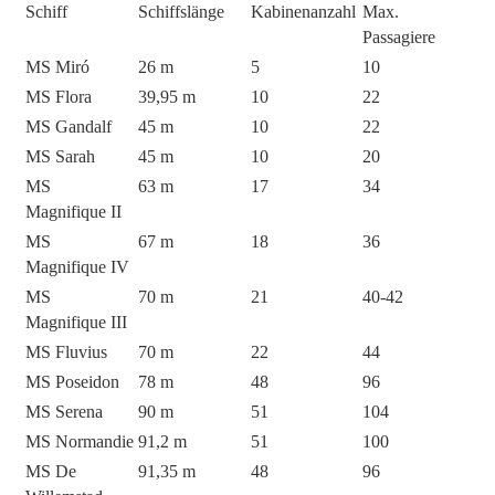
Schiff
Schiffslänge
Kabinenanzahl
Max.
Passagiere
MS Miró
26 m
5
10
MS Flora
39,95 m
10
22
MS Gandalf
45 m
10
22
MS Sarah
45 m
10
20
MS
63 m
17
34
Magnifique II
MS
67 m
18
36
Magnifique IV
MS
70 m
21
40-42
Magnifique III
MS Fluvius
70 m
22
44
MS Poseidon
78 m
48
96
MS Serena
90 m
51
104
MS Normandie
91,2 m
51
100
MS De
91,35 m
48
96