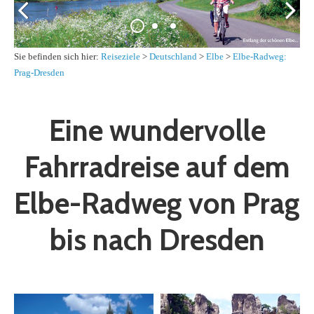
Sie befinden sich hier:
Reiseziele
>
Deutschland
>
Elbe
>
Elbe-Radweg:
Prag-Dresden
Eine wundervolle
Fahrradreise auf dem
Elbe-Radweg von Prag
bis nach Dresden