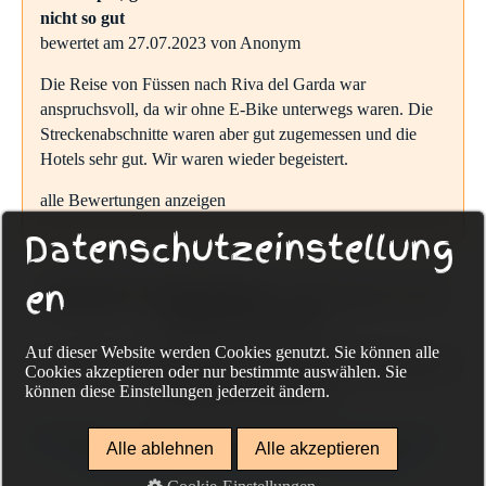
nicht so gut
bewertet am 27.07.2023 von Anonym
Die Reise von Füssen nach Riva del Garda war
anspruchsvoll, da wir ohne E-Bike unterwegs waren. Die
Streckenabschnitte waren aber gut zugemessen und die
Hotels sehr gut. Wir waren wieder begeistert.
alle Bewertungen anzeigen
Datenschutzeinstellung
en
Sackmann Fahrradreisen
Eckenerweg 20, 72336
Balingen, Deutschland
Auf dieser Website werden Cookies genutzt. Sie können alle
Tel. +49-(0) 74 33-96 75 322, www.sackmann-fahrradreisen.de,
Cookies akzeptieren oder nur bestimmte auswählen. Sie
info@guido-sackmann.de
können diese Einstellungen jederzeit ändern.
Datenschutz
Impressum
Kontakt
individuelle Reisen
Alle ablehnen
Alle akzeptieren
Gruppenreisen
Rad und Schiff
Reiseschutz