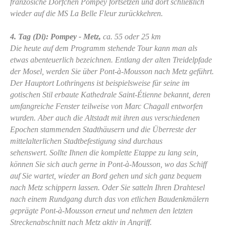
französiche Dörfchen Pompey fortsetzen und dort schließlich
wieder auf die MS La Belle Fleur zurückkehren.
4. Tag (Di): Pompey - Metz,
ca. 55 oder 25 km
Die heute auf dem Programm stehende Tour kann man als
etwas abenteuerlich bezeichnen. Entlang der alten Treidelpfade
der Mosel, werden Sie über Pont-à-Mousson nach Metz geführt.
Der Hauptort Lothringens ist beispielsweise für seine im
gotischen Stil erbaute Kathedrale Saint-Étienne bekannt, deren
umfangreiche Fenster teilweise von Marc Chagall entworfen
wurden. Aber auch die Altstadt mit ihren aus verschiedenen
Epochen stammenden Stadthäusern und die Überreste der
mittelalterlichen Stadtbefestigung sind durchaus
sehenswert. Sollte Ihnen die komplette Etappe zu lang sein,
können Sie sich auch gerne in Pont-à-Mousson, wo das Schiff
auf Sie wartet, wieder an Bord gehen und sich ganz bequem
nach Metz schippern lassen. Oder Sie satteln Ihren Drahtesel
nach einem Rundgang durch das von etlichen Baudenkmälern
geprägte Pont-à-Mousson erneut und nehmen den letzten
Streckenabschnitt nach Metz aktiv in Angriff.