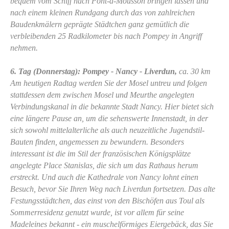
bequem vom Schiff nach Pont-à-Mousson bringen lassen und
nach einem kleinen Rundgang durch das von zahlreichen
Baudenkmälern geprägte Städtchen ganz gemütlich die
verbleibenden 25 Radkilometer bis nach Pompey in Angriff
nehmen.
6. Tag (Donnerstag): Pompey - Nancy - Liverdun,
ca. 30 km
Am heutigen Radtag werden Sie der Mosel untreu und folgen
stattdessen dem zwischen Mosel und Meurthe angelegten
Verbindungskanal in die bekannte Stadt Nancy. Hier bietet sich
eine längere Pause an, um die sehenswerte Innenstadt, in der
sich sowohl mittelalterliche als auch neuzeitliche Jugendstil-
Bauten finden, angemessen zu bewundern. Besonders
interessant ist die im Stil der französischen Königsplätze
angelegte Place Stanislas, die sich um das Rathaus herum
erstreckt. Und auch die Kathedrale von Nancy lohnt einen
Besuch, bevor Sie Ihren Weg nach Liverdun fortsetzen. Das alte
Festungsstädtchen, das einst von den Bischöfen aus Toul als
Sommerresidenz genutzt wurde, ist vor allem für seine
Madeleines bekannt - ein muschelförmiges Eiergebäck, das Sie