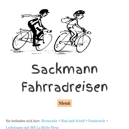
Sackmann
Fahrradreisen
Menü
Sie befinden sich hier:
Reiseziele
>
Rad und Schiff
>
Frankreich
>
Lothringen mit MS La Belle Fleur