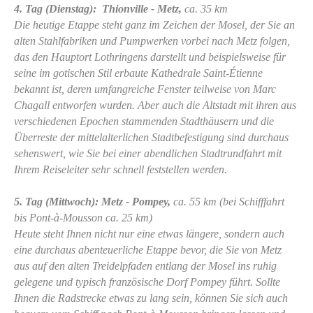
4. Tag (Dienstag): Thionville - Metz,
ca. 35 km
Die heutige Etappe steht ganz im Zeichen der Mosel, der Sie an
alten Stahlfabriken und Pumpwerken vorbei nach Metz folgen,
das den Hauptort Lothringens darstellt und beispielsweise für
seine im gotischen Stil erbaute Kathedrale Saint-Étienne
bekannt ist, deren umfangreiche Fenster teilweise von Marc
Chagall entworfen wurden. Aber auch die Altstadt mit ihren aus
verschiedenen Epochen stammenden Stadthäusern und die
Überreste der mittelalterlichen Stadtbefestigung sind durchaus
sehenswert, wie Sie bei einer abendlichen Stadtrundfahrt mit
Ihrem Reiseleiter sehr schnell feststellen werden.
5. Tag (Mittwoch): Metz - Pompey,
ca. 55 km (bei Schifffahrt
bis Pont-à-Mousson ca. 25 km)
Heute steht Ihnen nicht nur eine etwas längere, sondern auch
eine durchaus abenteuerliche Etappe bevor, die Sie von Metz
aus auf den alten Treidelpfaden entlang der Mosel ins ruhig
gelegene und typisch französische Dorf Pompey führt. Sollte
Ihnen die Radstrecke etwas zu lang sein, können Sie sich auch