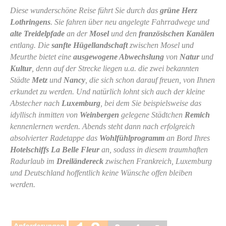
Diese wunderschöne Reise führt Sie durch das
grüne Herz
Lothringens
. Sie fahren über neu angelegte Fahrradwege und
alte Treidelpfade
an der
Mosel
und den
französischen Kanälen
entlang. Die
sanfte Hügellandschaft
zwischen Mosel und
Meurthe bietet eine
ausgewogene Abwechslung
von
Natur
und
Kultur
, denn auf der Strecke liegen u.a. die zwei bekannten
Städte
Metz
und
Nancy
, die sich schon darauf freuen, von Ihnen
erkundet zu werden. Und natürlich lohnt sich auch der kleine
Abstecher nach
Luxemburg
, bei dem Sie beispielsweise das
idyllisch inmitten von
Weinbergen
gelegene Städtchen
Remich
kennenlernen werden. Abends steht dann nach erfolgreich
absolvierter Radetappe das
Wohlfühlprogramm
an Bord Ihres
Hotelschiffs La Belle Fleur
an, sodass in diesem traumhaften
Radurlaub im
Dreiländereck
zwischen Frankreich, Luxemburg
und Deutschland hoffentlich keine Wünsche offen bleiben
werden.