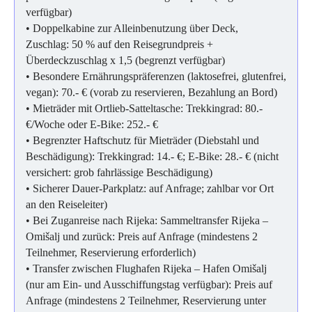
verfügbar)
• Doppelkabine zur Alleinbenutzung über Deck,
Zuschlag:
50 % auf den Reisegrundpreis +
Überdeckzuschlag x 1,5 (begrenzt verfügbar)
• Besondere Ernährungspräferenzen (laktosefrei, glutenfrei,
vegan): 70.- € (vorab zu reservieren, Bezahlung an Bord)
• Mieträder mit Ortlieb-Satteltasche: Trekkingrad: 80.-
€/Woche oder E-Bike: 252.- €
• Begrenzter Haftschutz für Mieträder (Diebstahl und
Beschädigung): Trekkingrad: 14.- €; E-Bike: 28.- € (nicht
versichert: grob fahrlässige Beschädigung)
• Sicherer Dauer-Parkplatz: auf Anfrage; zahlbar vor Ort
an den Reiseleiter)
• Bei Zuganreise nach Rijeka: Sammeltransfer Rijeka –
Omišalj und zurück: Preis auf Anfrage (mindestens 2
Teilnehmer, Reservierung erforderlich)
• Transfer zwischen Flughafen Rijeka – Hafen Omišalj
(nur am Ein- und Ausschiffungstag verfügbar): Preis auf
Anfrage (mindestens 2 Teilnehmer, Reservierung unter