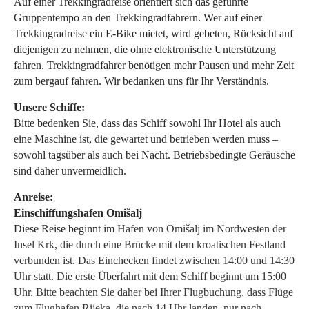
Auf einer Trekkingradreise orientiert sich das geführte
Gruppentempo an den Trekkingradfahrern. Wer auf einer
Trekkingradreise ein E-Bike mietet, wird gebeten, Rücksicht auf
diejenigen zu nehmen, die ohne elektronische Unterstützung
fahren. Trekkingradfahrer benötigen mehr Pausen und mehr Zeit
zum bergauf fahren. Wir bedanken uns für Ihr Verständnis.
Unsere Schiffe:
Bitte bedenken Sie, dass das Schiff sowohl Ihr Hotel als auch
eine Maschine ist, die gewartet und betrieben werden muss –
sowohl tagsüber als auch bei Nacht. Betriebsbedingte Geräusche
sind daher unvermeidlich.
Anreise:
Einschiffungshafen Omišalj
Diese Reise beginnt im
Hafen von Omišalj im Nordwesten der
Insel Krk, die durch eine Brücke mit dem kroatischen Festland
verbunden ist. Das Einchecken findet zwischen 14:00 und 14:30
Uhr statt. Die erste Überfahrt mit dem Schiff beginnt um 15:00
Uhr. Bitte beachten Sie daher bei Ihrer Flugbuchung, dass Flüge
zum Flughafen Rijeka, die nach 14 Uhr landen, nur nach