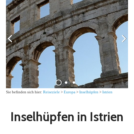
Sie befinden sich hier:
Reiseziele
>
Europa
>
Inselhüpfen
>
Istrien
Inselhüpfen in Istrien