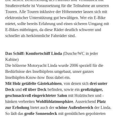
Straßenverkehr ist Voraussetzung für die Teilnahme an unseren
Touren. Alle Touren inklusive der Höhenmeter lassen sich mit
elektronischer Unterstützung gut bewältigen. Wer ein E-Bike
mietet, sollte bereits Erfahrung und einen sicheren Umgang mit
E-Bikes mitbringen, da diese Räder deutlich schwerer und
schneller als herkömmliche Fahrräder sind.
Das Schiff: Komfortschiff Linda
(Dusche/WC in jeder
Kabine)
Die hölzerne Motoryacht Linda wurde 2006 speziell für die
Bedürfnisse des Inselhüpfens umgebaut, unser ganzes
Inselhüpfen-Know-how floss dabei ein.
Mit Holz getäfelte Gästekabinen
, von denen sich
drei unter
Deck
und
elf über Deck
befinden, sowie ein
großzügiger,
geschmackvoll eingerichteter Salon
mit Holztischen und -
bänken verbreiten
Wohlfühlatmosphäre
. Ausreichend
Platz
zur Erholung
bietet auch der
schöne Außenbereich
der Linda.
So lädt das
große Sonnendeck
mit gemütlichen gepolsterten