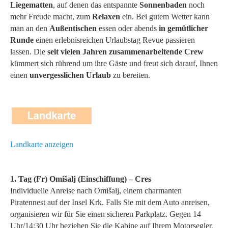
Liegematten
, auf denen das entspannte
Sonnenbaden
noch
mehr Freude macht, zum
Relaxen
ein. Bei gutem Wetter kann
man an den
Außentischen
essen oder abends
in gemütlicher
Runde
einen erlebnisreichen Urlaubstag Revue passieren
lassen. Die
seit vielen Jahren zusammenarbeitende Crew
kümmert sich rührend um ihre Gäste und freut sich darauf, Ihnen
einen
unvergesslichen Urlaub
zu bereiten.
Landkarte anzeigen
1. Tag (Fr) Omišalj (Einschiffung) – Cres
Individuelle Anreise nach Omišalj, einem charmanten
Piratennest auf der Insel Krk. Falls Sie mit dem Auto anreisen,
organisieren wir für Sie einen sicheren Parkplatz. Gegen 14
Uhr/14:30 Uhr beziehen Sie die Kabine auf Ihrem Motorsegler.