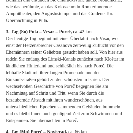
wie das berühmte, an das Kolosseum in Rom erinnernde
Amphitheater, den Augustustempel und das Goldene Tor.
Übernachtung in Pula.
3. Tag (So) Pula – Vrsar – Poreč,
ca. 42 km
Der heutige Tag beginnt mit einer Überfahrt nach Vrsar, wo
einst der Herzensbrecher Casanova zeitweilig Zuflucht vor den
Ehemännern seiner Geliebten gesucht haben soll. Von hier aus
radeln Sie entlang des Limski-Kanals zunächst nach Kloštar im
ländlichen Hinterland und schließlich bis nach Poreč. Die
lebhafte Stadt mit ihrer langen Promenade und den
Einkaufsstraßen gehört zu den schönsten in Istrien. Der
wechselvollen Geschichte von Poreč begegnen Sie am
Nachmittag auf Schritt und Tritt, wenn Sie durch die
bezaubernde Altstadt mit ihren wunderschönen, aus
unterschiedlichen Epochen stammenden Gebäuden bummeln
und es bleibt Ihnen auch genügend Zeit zum Schwimmen und
Entspannen. Sie übernachten in Poreč.
4. Tag (Mo) Poreč – Novigrad,
ca. 66 km