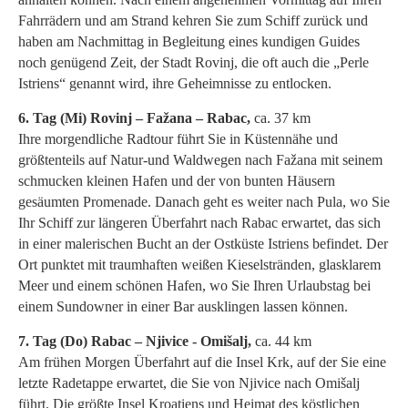
Fahrrädern und am Strand kehren Sie zum Schiff zurück und
haben am Nachmittag in Begleitung eines kundigen Guides
noch genügend Zeit, der Stadt Rovinj, die oft auch die „Perle
Istriens“ genannt wird, ihre Geheimnisse zu entlocken.
6. Tag (Mi) Rovinj – Fažana – Rabac,
ca. 37 km
Ihre morgendliche Radtour führt Sie in Küstennähe und
größtenteils auf Natur-und Waldwegen nach Fažana mit seinem
schmucken kleinen Hafen und der von bunten Häusern
gesäumten Promenade. Danach geht es weiter nach Pula, wo Sie
Ihr Schiff zur längeren Überfahrt nach Rabac erwartet, das sich
in einer malerischen Bucht an der Ostküste Istriens befindet. Der
Ort punktet mit traumhaften weißen Kieselstränden, glasklarem
Meer und einem schönen Hafen, wo Sie Ihren Urlaubstag bei
einem Sundowner in einer Bar ausklingen lassen können.
7. Tag (Do) Rabac – Njivice - Omišalj,
ca. 44 km
Am frühen Morgen Überfahrt auf die Insel Krk, auf der Sie eine
letzte Radetappe erwartet, die Sie von Njivice nach Omišalj
führt. Die größte Insel Kroatiens und Heimat des köstlichen