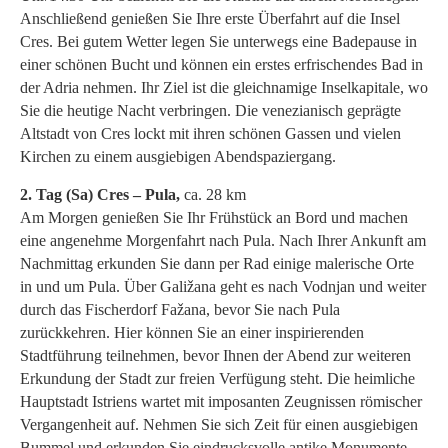
Anschließend genießen Sie Ihre erste Überfahrt auf die Insel
Cres. Bei gutem Wetter legen Sie unterwegs eine Badepause in
einer schönen Bucht und können ein erstes erfrischendes Bad in
der Adria nehmen. Ihr Ziel ist die gleichnamige Inselkapitale, wo
Sie die heutige Nacht verbringen. Die venezianisch geprägte
Altstadt von Cres lockt mit ihren schönen Gassen und vielen
Kirchen zu einem ausgiebigen Abendspaziergang.
2. Tag (Sa) Cres – Pula,
ca. 28 km
Am Morgen genießen Sie Ihr Frühstück an Bord und machen
eine angenehme Morgenfahrt nach Pula. Nach Ihrer Ankunft am
Nachmittag erkunden Sie dann per Rad einige malerische Orte
in und um Pula. Über Galižana geht es nach Vodnjan und weiter
durch das Fischerdorf Fažana, bevor Sie nach Pula
zurückkehren. Hier können Sie an einer inspirierenden
Stadtführung teilnehmen, bevor Ihnen der Abend zur weiteren
Erkundung der Stadt zur freien Verfügung steht. Die heimliche
Hauptstadt Istriens wartet mit imposanten Zeugnissen römischer
Vergangenheit auf. Nehmen Sie sich Zeit für einen ausgiebigen
Bummel und erkunden Sie eindrucksvolle antike Monumente,