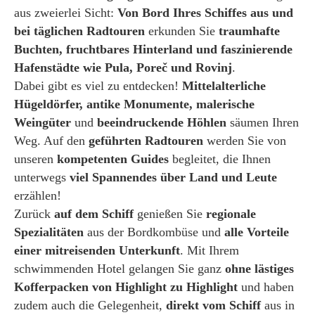
aus zweierlei Sicht:
Von Bord Ihres Schiffes aus und
bei täglichen Radtouren
erkunden Sie
traumhafte
Buchten, fruchtbares Hinterland und faszinierende
Hafenstädte wie Pula, Poreč und Rovinj
.
Dabei gibt es viel zu entdecken!
Mittelalterliche
Hügeldörfer, antike Monumente, malerische
Weingüter
und
beeindruckende Höhlen
säumen Ihren
Weg. Auf den
g
eführten Radtouren
werden Sie von
unseren
kompetenten Guides
begleitet, die Ihnen
unterwegs
viel Spannendes über Land und Leute
erzählen!
Zurück
auf dem Schiff
genießen Sie
regionale
Spezialitäten
aus der Bordkombüse und
alle Vorteile
einer mitreisenden Unterkunft
. Mit Ihrem
schwimmenden Hotel gelangen Sie ganz
ohne lästiges
Kofferpacken von Highlight zu Highlight
und haben
zudem auch die Gelegenheit,
direkt vom Schiff
aus in