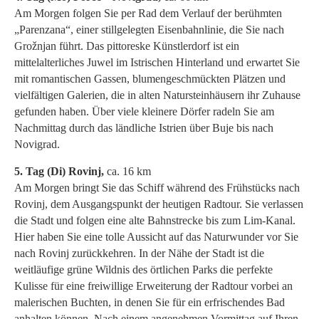
Am Morgen folgen Sie per Rad dem Verlauf der berühmten
„Parenzana“, einer stillgelegten Eisenbahnlinie, die Sie nach
Grožnjan führt. Das pittoreske Künstlerdorf ist ein
mittelalterliches Juwel im Istrischen Hinterland und erwartet Sie
mit romantischen Gassen, blumengeschmückten Plätzen und
vielfältigen Galerien, die in alten Natursteinhäusern ihr Zuhause
gefunden haben. Über viele kleinere Dörfer radeln Sie am
Nachmittag durch das ländliche Istrien über Buje bis nach
Novigrad.
5. Tag (Di) Rovinj,
ca. 16 km
Am Morgen bringt Sie das Schiff während des Frühstücks nach
Rovinj, dem Ausgangspunkt der heutigen Radtour. Sie verlassen
die Stadt und folgen eine alte Bahnstrecke bis zum Lim-Kanal.
Hier haben Sie eine tolle Aussicht auf das Naturwunder vor Sie
nach Rovinj zurückkehren. In der Nähe der Stadt ist die
weitläufige grüne Wildnis des örtlichen Parks die perfekte
Kulisse für eine freiwillige Erweiterung der Radtour vorbei an
malerischen Buchten, in denen Sie für ein erfrischendes Bad
anhalten können. Nach einem angenehmen Vormittag auf Ihren