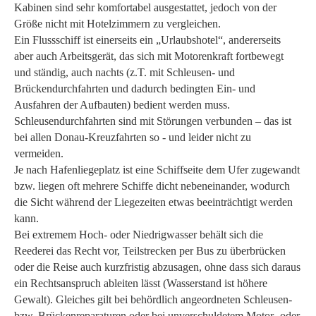
Kabinen sind sehr komfortabel ausgestattet, jedoch von der
Größe nicht mit Hotelzimmern zu vergleichen.
Ein Flussschiff ist einerseits ein „Urlaubshotel“, andererseits
aber auch Arbeitsgerät, das sich mit Motorenkraft fortbewegt
und ständig, auch nachts (z.T. mit Schleusen- und
Brückendurchfahrten und dadurch bedingten Ein- und
Ausfahren der Aufbauten) bedient werden muss.
Schleusendurchfahrten sind mit Störungen verbunden – das ist
bei allen Donau-Kreuzfahrten so - und leider nicht zu
vermeiden.
Je nach Hafenliegeplatz ist eine Schiffseite dem Ufer zugewandt
bzw. liegen oft mehrere Schiffe dicht nebeneinander, wodurch
die Sicht während der Liegezeiten etwas beeinträchtigt werden
kann.
Bei extremem Hoch- oder Niedrigwasser behält sich die
Reederei das Recht vor, Teilstrecken per Bus zu überbrücken
oder die Reise auch kurzfristig abzusagen, ohne dass sich daraus
ein Rechtsanspruch ableiten lässt (Wasserstand ist höhere
Gewalt). Gleiches gilt bei behördlich angeordneten Schleusen-
bzw. Brückenreparaturen oder bei unverschuldetem Motor- oder