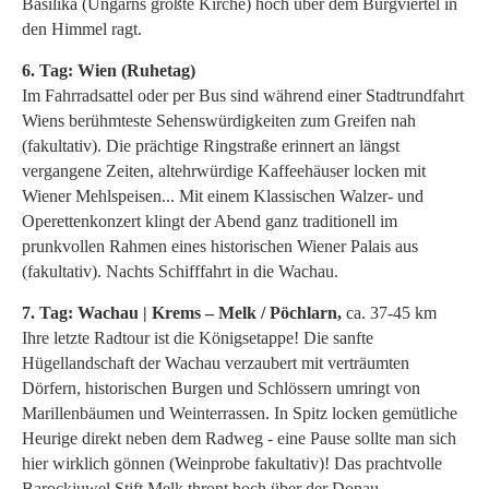
Basilika (Ungarns größte Kirche) hoch über dem Burgviertel in
den Himmel ragt.
6. Tag: Wien (Ruhetag)
Im Fahrradsattel oder per Bus sind während einer Stadtrundfahrt
Wiens berühmteste Sehenswürdigkeiten zum Greifen nah
(fakultativ). Die prächtige Ringstraße erinnert an längst
vergangene Zeiten, altehrwürdige Kaffeehäuser locken mit
Wiener Mehlspeisen... Mit einem Klassischen Walzer- und
Operettenkonzert klingt der Abend ganz traditionell im
prunkvollen Rahmen eines historischen Wiener Palais aus
(fakultativ). Nachts Schifffahrt in die Wachau.
7. Tag: Wachau | Krems – Melk / Pöchlarn,
ca. 37-45 km
Ihre letzte Radtour ist die Königsetappe! Die sanfte
Hügellandschaft der Wachau verzaubert mit verträumten
Dörfern, historischen Burgen und Schlössern umringt von
Marillenbäumen und Weinterrassen. In Spitz locken gemütliche
Heurige direkt neben dem Radweg - eine Pause sollte man sich
hier wirklich gönnen (Weinprobe fakultativ)! Das prachtvolle
Barockjuwel Stift Melk thront hoch über der Donau.