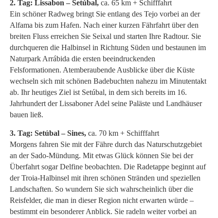
2. Tag: Lissabon – Setúbal,
ca. 65 km + Schifffahrt
Ein schöner Radweg bringt Sie entlang des Tejo vorbei an der
Alfama bis zum Hafen. Nach einer kurzen Fährfahrt über den
breiten Fluss erreichen Sie Seixal und starten Ihre Radtour. Sie
durchqueren die Halbinsel in Richtung Süden und bestaunen im
Naturpark Arrábida die ersten beeindruckenden
Felsformationen. Atemberaubende Ausblicke über die Küste
wechseln sich mit schönen Badebuchten nahezu im Minutentakt
ab. Ihr heutiges Ziel ist Setúbal, in dem sich bereits im 16.
Jahrhundert der Lissaboner Adel seine Paläste und Landhäuser
bauen ließ.
3. Tag: Setúbal – Sines,
ca. 70 km + Schifffahrt
Morgens fahren Sie mit der Fähre durch das Naturschutzgebiet
an der Sado-Mündung. Mit etwas Glück können Sie bei der
Überfahrt sogar Delfine beobachten. Die Radetappe beginnt auf
der Troia-Halbinsel mit ihren schönen Stränden und speziellen
Landschaften. So wundern Sie sich wahrscheinlich über die
Reisfelder, die man in dieser Region nicht erwarten würde –
bestimmt ein besonderer Anblick. Sie radeln weiter vorbei an