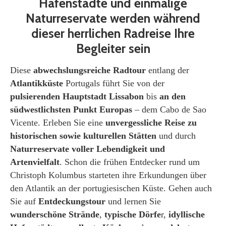
Hafenstädte und einmalige
Naturreservate werden während
dieser herrlichen Radreise Ihre
Begleiter sein
Diese
abwechslungsreiche Radtour
entlang der
Atlantikküste
Portugals führt Sie von der
pulsierenden Hauptstadt Lissabon
bis
an den
südwestlichsten Punkt Europa
s
– dem Cabo de Sao
Vicente. Erleben Sie eine
unvergessliche Reise zu
historischen sowie kulturellen Stätten
und durch
N
aturreservate voller Lebendigkeit und
Artenvielfalt
. Schon die frühen Entdecker rund um
Christoph Kolumbus starteten ihre Erkundungen über
den Atlantik an der portugiesischen Küste. Gehen auch
Sie auf
Entdeckungstour
und lernen Sie
wunderschöne Strände
,
typische Dörfe
r,
idyllische