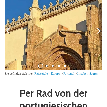
Sie befinden sich hier:
Reiseziele
>
Europa
>
Portugal
>
Lissabon-Sagres
Per Rad von der
portugiesischen