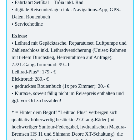
• Fährfahrt Setúbal – Tróia inkl. Rad
• digitale Reiseunterlagen inkl. Navigations-App, GPS-
Daten, Routenbuch
• Servicehotline
Extras:
• Leihrad mit Gepäcktasche, Reparaturset, Luftpumpe und
Zahlenschloss inkl. Leihradversicherung (Unisex-Rahmen
mit tiefem Durchstieg, Herrenrahmen auf Anfrage):
7-/21-Gang-Tourenrad: 99.- €
Leihrad-Plus*: 179.- €
Elektrorad: 289.- €
• gedrucktes Routenbuch (1x pro Zimmer): 20.- €
• Kurtaxe, soweit fällig nicht im Reisepreis enthalten und
ggf. vor Ort zu bezahlen!
* = Hinter dem Begriff "Leihrad Plus" verbergen sich
qualitativ höherwertig bestückte 27-Gang-Räder (mit
hochwertiger Suntour-Federgabel, hydraulischen Magura-
Bremsen HS 11 und Shimano Deore XT-Schaltung), die