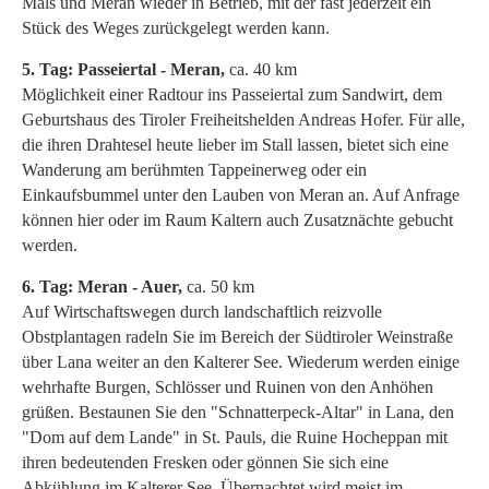
Mals und Meran wieder in Betrieb, mit der fast jederzeit ein
Stück des Weges zurückgelegt werden kann.
5. Tag: Passeiertal - Meran,
ca. 40 km
Möglichkeit einer Radtour ins Passeiertal zum Sandwirt, dem
Geburtshaus des Tiroler Freiheitshelden Andreas Hofer. Für alle,
die ihren Drahtesel heute lieber im Stall lassen, bietet sich eine
Wanderung am berühmten Tappeinerweg oder ein
Einkaufsbummel unter den Lauben von Meran an. Auf Anfrage
können hier oder im Raum Kaltern auch Zusatznächte gebucht
werden.
6. Tag: Meran - Auer,
ca. 50 km
Auf Wirtschaftswegen durch landschaftlich reizvolle
Obstplantagen radeln Sie im Bereich der Südtiroler Weinstraße
über Lana weiter an den Kalterer See. Wiederum werden einige
wehrhafte Burgen, Schlösser und Ruinen von den Anhöhen
grüßen. Bestaunen Sie den "Schnatterpeck-Altar" in Lana, den
"Dom auf dem Lande" in St. Pauls, die Ruine Hocheppan mit
ihren bedeutenden Fresken oder gönnen Sie sich eine
Abkühlung im Kalterer See. Übernachtet wird meist im