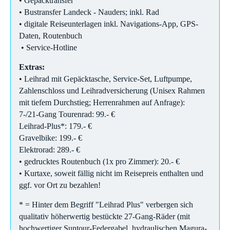
• Gepäcktransfer
• Bustransfer Landeck - Nauders; inkl. Rad
• digitale Reiseunterlagen inkl. Navigations-App, GPS-
Daten, Routenbuch
• Service-Hotline
Extras:
• Leihrad mit Gepäcktasche, Service-Set, Luftpumpe,
Zahlenschloss und Leihradversicherung (Unisex Rahmen
mit tiefem Durchstieg; Herrenrahmen auf Anfrage):
7-/21-Gang Tourenrad: 99.- €
Leihrad-Plus*: 179.- €
Gravelbike: 199.- €
Elektrorad: 289.- €
• gedrucktes Routenbuch (1x pro Zimmer): 20.- €
• Kurtaxe, soweit fällig nicht im Reisepreis enthalten und
ggf. vor Ort zu bezahlen!
* = Hinter dem Begriff "Leihrad Plus" verbergen sich
qualitativ höherwertig bestückte 27-Gang-Räder (mit
hochwertiger Suntour-Federgabel, hydraulischen Magura-