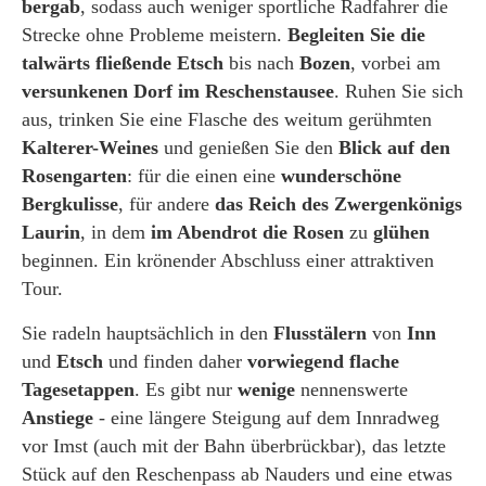
bergab
, sodass auch weniger sportliche Radfahrer die
Strecke ohne Probleme meistern.
Begleiten Sie die
talwärts fließende Etsch
bis nach
Bozen
, vorbei am
versunkenen Dorf im Reschenstausee
. Ruhen Sie sich
aus, trinken Sie eine Flasche des weitum gerühmten
Kalterer-Weines
und genießen Sie den
Blick auf den
Rosengarten
: für die einen eine
wunderschöne
Bergkulisse
, für andere
das Reich des Zwergenkönigs
Laurin
, in dem
im Abendrot die Rosen
zu
glühen
beginnen. Ein krönender Abschluss einer attraktiven
Tour.
Sie radeln hauptsächlich in den
Flusstälern
von
Inn
und
Etsch
und finden daher
vorwiegend flache
Tagesetappen
. Es gibt nur
wenige
nennenswerte
Anstiege
- eine längere Steigung auf dem Innradweg
vor Imst (auch mit der Bahn überbrückbar), das letzte
Stück auf den Reschenpass ab Nauders und eine etwas