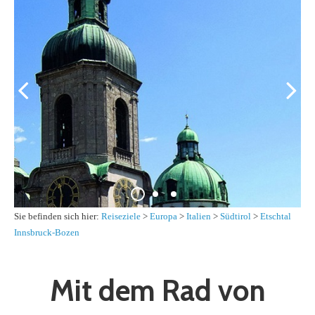
Sie befinden sich hier:
Reiseziele
>
Europa
>
Italien
>
Südtirol
>
Etschtal
Innsbruck-Bozen
Mit dem Rad von