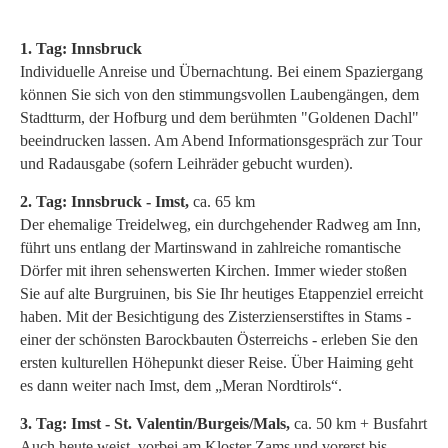
1. Tag: Innsbruck
Individuelle Anreise und Übernachtung. Bei einem Spaziergang
können Sie sich von den stimmungsvollen Laubengängen, dem
Stadtturm, der Hofburg und dem berühmten "Goldenen Dachl"
beeindrucken lassen. Am Abend Informationsgespräch zur Tour
und Radausgabe (sofern Leihräder gebucht wurden).
2. Tag: Innsbruck - Imst,
ca. 65 km
Der ehemalige Treidelweg, ein durchgehender Radweg am Inn,
führt uns entlang der Martinswand in zahlreiche romantische
Dörfer mit ihren sehenswerten Kirchen. Immer wieder stoßen
Sie auf alte Burgruinen, bis Sie Ihr heutiges Etappenziel erreicht
haben. Mit der Besichtigung des Zisterzienserstiftes in Stams -
einer der schönsten Barockbauten Österreichs - erleben Sie den
ersten kulturellen Höhepunkt dieser Reise. Über Haiming geht
es dann weiter nach Imst, dem „Meran Nordtirols“.
3. Tag: Imst - St. Valentin/Burgeis/Mals,
ca. 50 km + Busfahrt
Auch heute weist, vorbei am Kloster Zams und vorerst bis