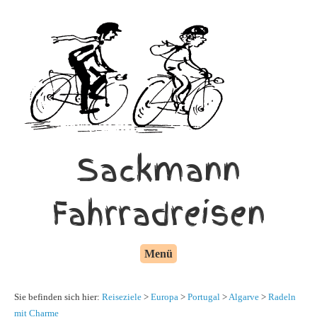
Sackmann
Fahrradreisen
Menü
Sie befinden sich hier:
Reiseziele
>
Europa
>
Portugal
>
Algarve
>
Radeln
mit Charme