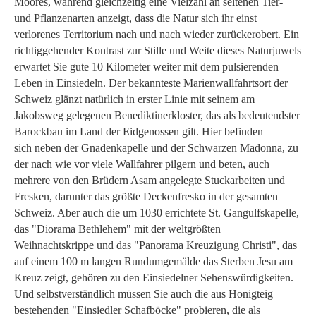
Moores, während gleichzeitig eine Vielzahl an seltenen Tier-
und Pflanzenarten anzeigt, dass die Natur sich ihr einst
verlorenes Territorium nach und nach wieder zurückerobert. Ein
richtiggehender Kontrast zur Stille und Weite dieses Naturjuwels
erwartet Sie gute 10 Kilometer weiter mit dem pulsierenden
Leben in Einsiedeln. Der bekannteste Marienwallfahrtsort der
Schweiz glänzt natürlich in erster Linie mit seinem am
Jakobsweg gelegenen Benediktinerkloster, das als bedeutendster
Barockbau im Land der Eidgenossen gilt. Hier befinden
sich neben der Gnadenkapelle und der Schwarzen Madonna, zu
der nach wie vor viele Wallfahrer pilgern und beten, auch
mehrere von den Brüdern Asam angelegte Stuckarbeiten und
Fresken, darunter das größte Deckenfresko in der gesamten
Schweiz. Aber auch die um 1030 errichtete St. Gangulfskapelle,
das "Diorama Bethlehem" mit der weltgrößten
Weihnachtskrippe und das "Panorama Kreuzigung Christi", das
auf einem 100 m langen Rundumgemälde das Sterben Jesu am
Kreuz zeigt, gehören zu den Einsiedelner Sehenswürdigkeiten.
Und selbstverständlich müssen Sie auch die aus Honigteig
bestehenden "Einsiedler Schafböcke" probieren, die als