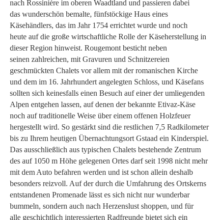
nach Rossinière im oberen Waadtland und passieren dabei
das wunderschön bemalte, fünfstöckige Haus eines
Käsehändlers, das im Jahr 1754 errichtet wurde und noch
heute auf die große wirtschaftliche Rolle der Käseherstellung in
dieser Region hinweist. Rougemont besticht neben
seinen zahlreichen, mit Gravuren und Schnitzereien
geschmückten Chalets vor allem mit der romanischen Kirche
und dem im 16. Jahrhundert angelegten Schloss, und Käsefans
sollten sich keinesfalls einen Besuch auf einer der umliegenden
Alpen entgehen lassen, auf denen der bekannte Etivaz-Käse
noch auf traditionelle Weise über einem offenen Holzfeuer
hergestellt wird. So gestärkt sind die restlichen 7,5 Radkilometer
bis zu Ihrem heutigen Übernachtungsort Gstaad ein Kinderspiel.
Das ausschließlich aus typischen Chalets bestehende Zentrum
des auf 1050 m Höhe gelegenen Ortes darf seit 1998 nicht mehr
mit dem Auto befahren werden und ist schon allein deshalb
besonders reizvoll. Auf der durch die Umfahrung des Ortskerns
entstandenen Promenade lässt es sich nicht nur wunderbar
bummeln, sondern auch nach Herzenslust shoppen, und für
alle geschichtlich interessierten Radfreunde bietet sich ein