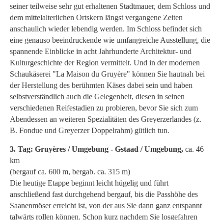
seiner teilweise sehr gut erhaltenen Stadtmauer, dem Schloss und
dem mittelalterlichen Ortskern längst vergangene Zeiten
anschaulich wieder lebendig werden. Im Schloss befindet sich
eine genauso beeindruckende wie umfangreiche Ausstellung, die
spannende Einblicke in acht Jahrhunderte Architektur- und
Kulturgeschichte der Region vermittelt. Und in der modernen
Schaukäserei "La Maison du Gruyère" können Sie hautnah bei
der Herstellung des berühmten Käses dabei sein und haben
selbstverständlich auch die Gelegenheit, diesen in seinen
verschiedenen Reifestadien zu probieren, bevor Sie sich zum
Abendessen an weiteren Spezialitäten des Greyerzerlandes (z.
B. Fondue und Greyerzer Doppelrahm) gütlich tun.
3. Tag: Gruyères / Umgebung - Gstaad / Umgebung,
ca. 46
km
(bergauf ca. 600 m, bergab. ca. 315 m)
Die heutige Etappe beginnt leicht hügelig und führt
anschließend fast durchgehend bergauf, bis die Passhöhe des
Saanenmöser erreicht ist, von der aus Sie dann ganz entspannt
talwärts rollen können. Schon kurz nachdem Sie losgefahren