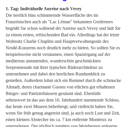
1. Tag: Individuelle Anreise nach Vevey
Die herrlich blau schimmernde Wasserfläche des im
Französischen auch als "Lac Léman" bekannten Genfersees
begrüßt Sie schon während der Anreise nach Vevey und lädt Sie
zu einem ersten, erfrischenden Bad ein. Allerdings hat der letzte
Wohnsitz Charlie Chaplins und Hauptverwaltungssitz des
Nestlé-Konzerns noch deutlich mehr zu bieten. So sollten Sie es
beispielsweise nicht versäumen, einen Spaziergang auf der
mediterran anmutenden, wunderschön geschmückten
Seepromenade mit ihrer typischen Bäderarchitektur zu
unternehmen und dabei den herrlichen Rundumblick zu
genießen. Außerdem lohnt sich ein Bummel durch die schmucke
Altstadt, deren charmante Gassen von etlichen gut erhaltenen
Bürger- und Patrizierhäusern gesäumt sind. Ebenfalls
sehenswert ist das aus dem 16. Jahrhundert stammende Schloss,
das heute zwei Museen beherbergt, und vielleicht haben Sie,
wenn Sie früh genug angereist sind, ja auch noch Lust und Zeit,
einen kleinen Abstecher ins ca. 7 km entfernte Montreux zu
unternehmen. Der idyllisch inmitten von Weinbergen gelegene