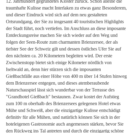
12. Jahrhundert gegründetes Kloster zurück. Schon alleine die
traumhafte Kulisse macht Interlaken zu etwas ganz Besonderem,
und dieser Eindruck wird sich auf dem neu gestalteten
Ortsrundgang, der Sie zu insgesamt 40 touristischen Highlights
der Stadt führt, noch vertiefen. Im Anschluss an diese imposante
Entdeckungsreise machen Sie sich wieder auf den Weg und
folgen der Seen-Route zum charmanten Brienzersee, der als
tiefster See der Schweiz gilt und dessen östliches Ufer Sie auf
den nächsten ca. 20 Kilometern begleiten wird. Der erste
Zwischenstopp bietet sich einige Kilometer nördlich von
Iseltwald an, denn hier stürzen sich die imposanten
Gießbachfälle aus einer Höhe von 400 m über 14 Stufen hinweg
dem Brienzersee entgegen, und dieses atemberaubende
Naturschauspiel lässt sich wunderbar von der Terrasse des
"Grandhotel Gießbach" bestaunen. Zwar kostet der Aufstieg
zum 100 m oberhalb des Brienzersees gelegenen Hotel etwas
Mühe und Schweiß, aber die einzigartige Kulisse entschädigt
definitiv für alle Mühen, und natürlich können Sie sich in der
hoteleigenen Gastronomie auch angemessen stärken, bevor Sie
den Rückweg ins Tal antreten und durch die einzigartig schöne