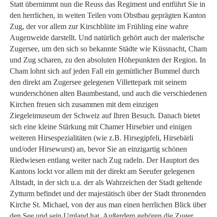
Statt übernimmt nun die Reuss das Regiment und entführt Sie in
den herrlichen, in weiten Teilen vom Obstbau geprägten Kanton
Zug, der vor allem zur Kirschblüte im Frühling eine wahre
Augenweide darstellt. Und natürlich gehört auch der malerische
Zugersee, um den sich so bekannte Städte wie Küssnacht, Cham
und Zug scharen, zu den absoluten Höhepunkten der Region. In
Cham lohnt sich auf jeden Fall ein gemütlicher Bummel durch
den direkt am Zugersee gelegenen Villettepark mit seinem
wunderschönen alten Baumbestand, und auch die verschiedenen
Kirchen freuen sich zusammen mit dem einzigen
Ziegeleimuseum der Schweiz auf Ihren Besuch. Danach bietet
sich eine kleine Stärkung mit Chamer Hirsebier und einigen
weiteren Hirsespezialitäten (wie z.B. Hirsegipfeli, Hirsebärli
und/oder Hirsewurst) an, bevor Sie an einzigartig schönen
Riedwiesen entlang weiter nach Zug radeln. Der Hauptort des
Kantons lockt vor allem mit der direkt am Seeufer gelegenen
Altstadt, in der sich u.a. der als Wahrzeichen der Stadt geltende
Zytturm befindet und der majestätisch über der Stadt thronenden
Kirche St. Michael, von der aus man einen herrlichen Blick über
den See und sein Umland hat. Außerdem gehören die Zuger