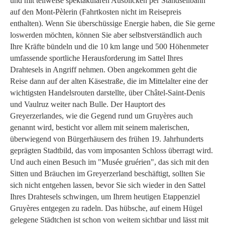
und mit teilweise spektakulären Ausblicken per Standseilbahn
auf den Mont-Pèlerin (Fahrtkosten nicht im Reisepreis
enthalten). Wenn Sie überschüssige Energie haben, die Sie gerne
loswerden möchten, können Sie aber selbstverständlich auch
Ihre Kräfte bündeln und die 10 km lange und 500 Höhenmeter
umfassende sportliche Herausforderung im Sattel Ihres
Drahtesels in Angriff nehmen. Oben angekommen geht die
Reise dann auf der alten Käsestraße, die im Mittelalter eine der
wichtigsten Handelsrouten darstellte, über Châtel-Saint-Denis
und Vaulruz weiter nach Bulle. Der Hauptort des
Greyerzerlandes, wie die Gegend rund um Gruyères auch
genannt wird, besticht vor allem mit seinem malerischen,
überwiegend von Bürgerhäusern des frühen 19. Jahrhunderts
geprägten Stadtbild, das vom imposanten Schloss überragt wird.
Und auch einen Besuch im "Musée gruérien", das sich mit den
Sitten und Bräuchen im Greyerzerland beschäftigt, sollten Sie
sich nicht entgehen lassen, bevor Sie sich wieder in den Sattel
Ihres Drahtesels schwingen, um Ihrem heutigen Etappenziel
Gruyères entgegen zu radeln. Das hübsche, auf einem Hügel
gelegene Städtchen ist schon von weitem sichtbar und lässt mit