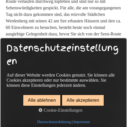
Route verlaufen durchweg topfeben und sind nur so mit
Sehenswürdigkeiten gespickt. Für alle, die am vorangegangenen
Tag nicht dazu gekommen sind, das reizvolle Städtchen
Werdenberg mit seinen 42 am See erbauten Häusern und den ca.
60 Einwohnern zu besuchen, besteht heute noch einmal
ausgiebige Gelegenheit dazu, bevor Sie sich von der Seen-Route
an Grabs, Frümsen und Sennwald vorbei nach Altstätten führen
Datenschutzeinstellung
lassen. Der bezaubernde Marktort, der im Jahre 1567 beinahe
komplett abbrannte, besticht vor allem mit seiner von einem
en
romantischen Laubengang sowie zahlreichen Häusern mit
geschweiften Giebeln geprägten, charmanten Altstadt und
möchte unbedingt ausgiebig erkundet werden, ehe Sie sich
Auf dieser Website werden Cookies genutzt. Sie können alle
wieder in den Sattel Ihres Drahtesels schwingen und Ihre Reise
Cookies akzeptieren oder nur bestimmte auswählen. Sie
können diese Einstellungen jederzeit ändern.
in Richtung Bodensee fortsetzen. Alternativ lohnt sich aber auch
ein kleiner Abstecher in die Berge, denn sowohl der Kurort Gais
als auch das in erster Linie für seinen Käse bekannte Appenzell
Alle ablehnen
Alle akzeptieren
sind von Altstätten aus gut per Bahn erreichbar, in der
Cookie-Einstellungen
selbstverständlich auch Fahrräder transportiert werden können
(Fahrtkosten nicht im Reisepreis enthalten). Wieder zurück in
Datenschutzerklärung
|
Impressum
Altstätten radeln Sie auf der Seen-Route zunächst nach St.