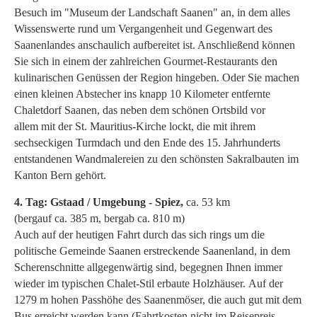
Besuch im "Museum der Landschaft Saanen" an, in dem alles
Wissenswerte rund um Vergangenheit und Gegenwart des
Saanenlandes anschaulich aufbereitet ist. Anschließend können
Sie sich in einem der zahlreichen Gourmet-Restaurants den
kulinarischen Genüssen der Region hingeben. Oder Sie machen
einen kleinen Abstecher ins knapp 10 Kilometer entfernte
Chaletdorf Saanen, das neben dem schönen Ortsbild vor
allem mit der St. Mauritius-Kirche lockt, die mit ihrem
sechseckigen Turmdach und den Ende des 15. Jahrhunderts
entstandenen Wandmalereien zu den schönsten Sakralbauten im
Kanton Bern gehört.
4. Tag: Gstaad / Umgebung - Spiez,
ca. 53 km
(bergauf ca. 385 m, bergab ca. 810 m)
Auch auf der heutigen Fahrt durch das sich rings um die
politische Gemeinde Saanen erstreckende Saanenland, in dem
Scherenschnitte allgegenwärtig sind, begegnen Ihnen immer
wieder im typischen Chalet-Stil erbaute Holzhäuser. Auf der
1279 m hohen Passhöhe des Saanenmöser, die auch gut mit dem
Bus erreicht werden kann (Fahrtkosten nicht im Reisepreis