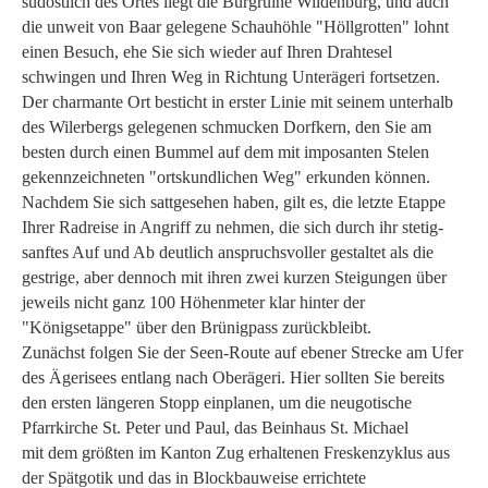
südöstlich des Ortes liegt die Burgruine Wildenburg, und auch
die unweit von Baar gelegene Schauhöhle "Höllgrotten" lohnt
einen Besuch, ehe Sie sich wieder auf Ihren Drahtesel
schwingen und Ihren Weg in Richtung Unterägeri fortsetzen.
Der charmante Ort besticht in erster Linie mit seinem unterhalb
des Wilerbergs gelegenen schmucken Dorfkern, den Sie am
besten durch einen Bummel auf dem mit imposanten Stelen
gekennzeichneten "ortskundlichen Weg" erkunden können.
Nachdem Sie sich sattgesehen haben, gilt es, die letzte Etappe
Ihrer Radreise in Angriff zu nehmen, die sich durch ihr stetig-
sanftes Auf und Ab deutlich anspruchsvoller gestaltet als die
gestrige, aber dennoch mit ihren zwei kurzen Steigungen über
jeweils nicht ganz 100 Höhenmeter klar hinter der
"Königsetappe" über den Brünigpass zurückbleibt.
Zunächst folgen Sie der Seen-Route auf ebener Strecke am Ufer
des Ägerisees entlang nach Oberägeri. Hier sollten Sie bereits
den ersten längeren Stopp einplanen, um die neugotische
Pfarrkirche St. Peter und Paul, das Beinhaus St. Michael
mit dem größten im Kanton Zug erhaltenen Freskenzyklus aus
der Spätgotik und das in Blockbauweise errichtete