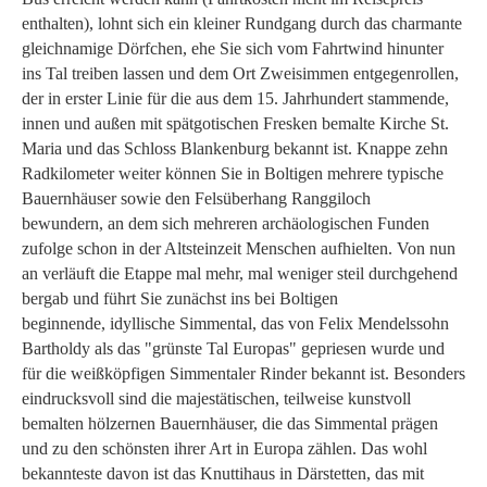
enthalten), lohnt sich ein kleiner Rundgang durch das charmante
gleichnamige Dörfchen, ehe Sie sich vom Fahrtwind hinunter
ins Tal treiben lassen und dem Ort Zweisimmen entgegenrollen,
der in erster Linie für die aus dem 15. Jahrhundert stammende,
innen und außen mit spätgotischen Fresken bemalte Kirche St.
Maria und das Schloss Blankenburg bekannt ist. Knappe zehn
Radkilometer weiter können Sie in Boltigen mehrere typische
Bauernhäuser sowie den Felsüberhang Ranggiloch
bewundern, an dem sich mehreren archäologischen Funden
zufolge schon in der Altsteinzeit Menschen aufhielten. Von nun
an verläuft die Etappe mal mehr, mal weniger steil durchgehend
bergab und führt Sie zunächst ins bei Boltigen
beginnende, idyllische Simmental, das von Felix Mendelssohn
Bartholdy als das "grünste Tal Europas" gepriesen wurde und
für die weißköpfigen Simmentaler Rinder bekannt ist. Besonders
eindrucksvoll sind die majestätischen, teilweise kunstvoll
bemalten hölzernen Bauernhäuser, die das Simmental prägen
und zu den schönsten ihrer Art in Europa zählen. Das wohl
bekannteste davon ist das Knuttihaus in Därstetten, das mit