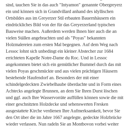
sind, tauchen Sie in das auch "Intyamon" genannte Obergreyerz
ein und können sich in Grandvillard anhand des idyllischen
Ortsbildes aus im Greyerzer Stil erbauten Bauernhäusern ein
eindrückliches Bild von der für das Greyerzerland typischen
Bauweise machen. Außerdem werden Ihnen hier auch die an
vielen Ställen angebrachten und als "Poyas" bekannten
Holzmalereien zum ersten Mal begegnen. Auf dem Weg nach
Lessoc lohnt sich unbedingt ein kleiner Abstecher zur 1684
errichteten Kapelle Notre-Dame du Roc. Und in Lessoc
angekommen bietet sich ein gemütlicher Bummel durch das mit
vielen Poyas geschmückte und aus vielen prächtigen Häusern
bestehende Haufendorf an. Besonders der mit einer
schindelgedeckten Zwiebelhaube überdachte und in Form eines
Achtecks angelegte Brunnen, an dem Sie Ihren Durst löschen
und ggf. auch Ihre Wasservorräte auffüllen können sowie die mit
einer geschnitzten Holzdecke und sehenswerten Fresken
ausgestattete Kirche verdienen Ihre Aufmerksamkeit, bevor Sie
den Ort über die im Jahre 1667 angelegte, gedeckte Holzbrücke
wieder verlassen. Nun radeln Sie an Montbovon vorbei weiter