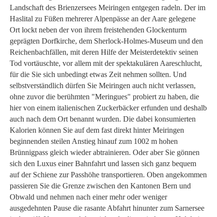
Landschaft des Brienzersees Meiringen entgegen radeln. Der im
Haslital zu Füßen mehrerer Alpenpässe an der Aare gelegene
Ort lockt neben der von ihrem freistehenden Glockenturm
geprägten Dorfkirche, dem Sherlock-Holmes-Museum und den
Reichenbachfällen, mit deren Hilfe der Meisterdetektiv seinen
Tod vortäuschte, vor allem mit der spektakulären Aareschlucht,
für die Sie sich unbedingt etwas Zeit nehmen sollten. Und
selbstverständlich dürfen Sie Meiringen auch nicht verlassen,
ohne zuvor die berühmten "Meringues" probiert zu haben, die
hier von einem italienischen Zuckerbäcker erfunden und deshalb
auch nach dem Ort benannt wurden. Die dabei konsumierten
Kalorien können Sie auf dem fast direkt hinter Meiringen
beginnenden steilen Anstieg hinauf zum 1002 m hohen
Brünnigpass gleich wieder abtrainieren. Oder aber Sie gönnen
sich den Luxus einer Bahnfahrt und lassen sich ganz bequem
auf der Schiene zur Passhöhe transportieren. Oben angekommen
passieren Sie die Grenze zwischen den Kantonen Bern und
Obwald und nehmen nach einer mehr oder weniger
ausgedehnten Pause die rasante Abfahrt hinunter zum Sarnersee