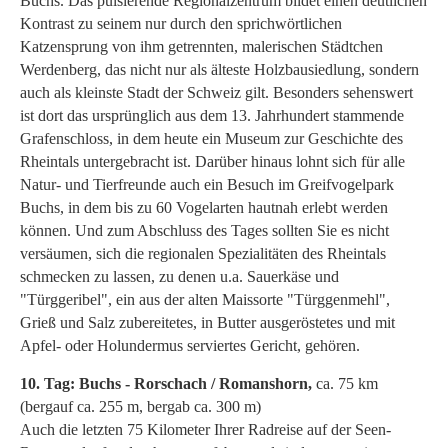
Buchs. Das pulsierende Regionalzentrum bildet einen deutlichen
Kontrast zu seinem nur durch den sprichwörtlichen
Katzensprung von ihm getrennten, malerischen Städtchen
Werdenberg, das nicht nur als älteste Holzbausiedlung, sondern
auch als kleinste Stadt der Schweiz gilt. Besonders sehenswert
ist dort das ursprünglich aus dem 13. Jahrhundert stammende
Grafenschloss, in dem heute ein Museum zur Geschichte des
Rheintals untergebracht ist. Darüber hinaus lohnt sich für alle
Natur- und Tierfreunde auch ein Besuch im Greifvogelpark
Buchs, in dem bis zu 60 Vogelarten hautnah erlebt werden
können. Und zum Abschluss des Tages sollten Sie es nicht
versäumen, sich die regionalen Spezialitäten des Rheintals
schmecken zu lassen, zu denen u.a. Sauerkäse und
"Türggeribel", ein aus der alten Maissorte "Türggenmehl",
Grieß und Salz zubereitetes, in Butter ausgeröstetes und mit
Apfel- oder Holundermus serviertes Gericht, gehören.
10. Tag: Buchs - Rorschach / Romanshorn,
ca. 75 km
(bergauf ca. 255 m, bergab ca. 300 m)
Auch die letzten 75 Kilometer Ihrer Radreise auf der Seen-