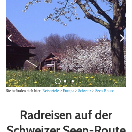
Sie befinden sich hier:
Reiseziele
>
Europa
>
Schweiz
>
Seen-Route
Radreisen auf der
Schweizer Seen-Route