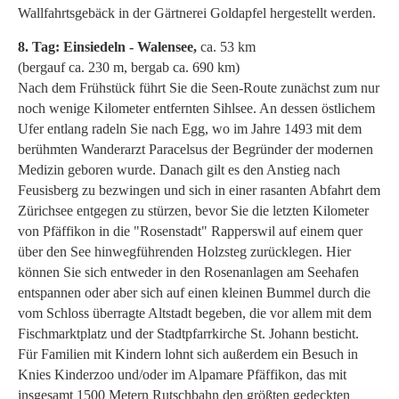
Wallfahrtsgebäck in der Gärtnerei Goldapfel hergestellt werden.
8. Tag: Einsiedeln - Walensee,
ca. 53 km
(bergauf ca. 230 m, bergab ca. 690 km)
Nach dem Frühstück führt Sie die Seen-Route zunächst zum nur
noch wenige Kilometer entfernten Sihlsee. An dessen östlichem
Ufer entlang radeln Sie nach Egg, wo im Jahre 1493 mit dem
berühmten Wanderarzt Paracelsus der Begründer der modernen
Medizin geboren wurde. Danach gilt es den Anstieg nach
Feusisberg zu bezwingen und sich in einer rasanten Abfahrt dem
Zürichsee entgegen zu stürzen, bevor Sie die letzten Kilometer
von Pfäffikon in die "Rosenstadt" Rapperswil auf einem quer
über den See hinwegführenden Holzsteg zurücklegen. Hier
können Sie sich entweder in den Rosenanlagen am Seehafen
entspannen oder aber sich auf einen kleinen Bummel durch die
vom Schloss überragte Altstadt begeben, die vor allem mit dem
Fischmarktplatz und der Stadtpfarrkirche St. Johann besticht.
Für Familien mit Kindern lohnt sich außerdem ein Besuch in
Knies Kinderzoo und/oder im Alpamare Pfäffikon, das mit
insgesamt 1500 Metern Rutschbahn den größten gedeckten