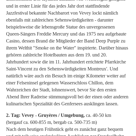
und in erster Linie für das jedes Jahr dort stattfindende
Jazzfestival bekannte Nachbarort von Vevey lockt nämlich
ebenfalls mit zahlreichen Sehenswürdigkeiten - darunter
beispielsweise die lebensgroße Statue des unvergessenen
Queen-Sängers Freddie Mercury und das 1975 neu aufgebaute
Casino, dessen Brand die Mitglieder der Band Deep Purple zu
ihrem Welthit "Smoke on the Water" inspirierte. Darüber hinaus
gehören zahlreiche Hotelbauten aus dem 19. und 20.
Jahrhundert sowie die im 11. Jahrhundert errichtete Pfarrkirche
Saint-Vincent zu den Sehenswürdigkeiten Montreux'. Und
natürlich wäre auch ein Besuch im einige Kilometer weiter auf
einer Felseninsel gelegenen Wasserschloss Chillon, dem
Wahrzeichen der Stadt, lohnenswert, bevor Sie den ersten
Abend Ihrer Radreise stimmungsvoll bei der einen oder anderen
kulinarischen Spezialität des Genfersees ausklingen lassen.
2. Tag: Vevey - Gruyères / Umgebung,
ca. 40-50 km
(bergauf ca. 600-855 m, bergab ca. 500-735 m)
Nach dem heutigen Frühstück geht es zunächst ganz bequem