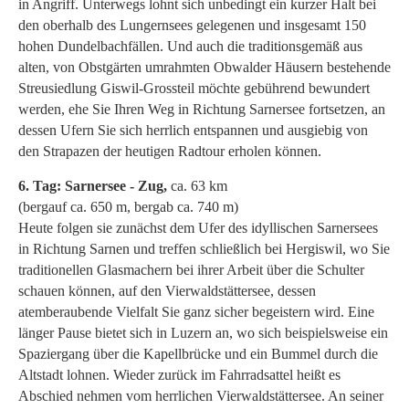
in Angriff. Unterwegs lohnt sich unbedingt ein kurzer Halt bei
den oberhalb des Lungernsees gelegenen und insgesamt 150
hohen Dundelbachfällen. Und auch die traditionsgemäß aus
alten, von Obstgärten umrahmten Obwalder Häusern bestehende
Streusiedlung Giswil-Grossteil möchte gebührend bewundert
werden, ehe Sie Ihren Weg in Richtung Sarnersee fortsetzen, an
dessen Ufern Sie sich herrlich entspannen und ausgiebig von
den Strapazen der heutigen Radtour erholen können.
6. Tag: Sarnersee - Zug,
ca. 63 km
(bergauf ca. 650 m, bergab ca. 740 m)
Heute folgen sie zunächst dem Ufer des idyllischen Sarnersees
in Richtung Sarnen und treffen schließlich bei Hergiswil, wo Sie
traditionellen Glasmachern bei ihrer Arbeit über die Schulter
schauen können, auf den Vierwaldstättersee, dessen
atemberaubende Vielfalt Sie ganz sicher begeistern wird. Eine
länger Pause bietet sich in Luzern an, wo sich beispielsweise ein
Spaziergang über die Kapellbrücke und ein Bummel durch die
Altstadt lohnen. Wieder zurück im Fahrradsattel heißt es
Abschied nehmen vom herrlichen Vierwaldstättersee. An seiner