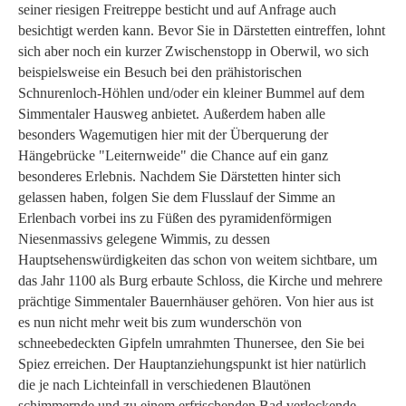
seiner riesigen Freitreppe besticht und auf Anfrage auch
besichtigt werden kann. Bevor Sie in Därstetten eintreffen, lohnt
sich aber noch ein kurzer Zwischenstopp in Oberwil, wo sich
beispielsweise ein Besuch bei den prähistorischen
Schnurenloch-Höhlen und/oder ein kleiner Bummel auf dem
Simmentaler Hausweg anbietet. Außerdem haben alle
besonders Wagemutigen hier mit der Überquerung der
Hängebrücke "Leiternweide" die Chance auf ein ganz
besonderes Erlebnis. Nachdem Sie Därstetten hinter sich
gelassen haben, folgen Sie dem Flusslauf der Simme an
Erlenbach vorbei ins zu Füßen des pyramidenförmigen
Niesenmassivs gelegene Wimmis, zu dessen
Hauptsehenswürdigkeiten das schon von weitem sichtbare, um
das Jahr 1100 als Burg erbaute Schloss, die Kirche und mehrere
prächtige Simmentaler Bauernhäuser gehören. Von hier aus ist
es nun nicht mehr weit bis zum wunderschön von
schneebedeckten Gipfeln umrahmten Thunersee, den Sie bei
Spiez erreichen. Der Hauptanziehungspunkt ist hier natürlich
die je nach Lichteinfall in verschiedenen Blautönen
schimmernde und zu einem erfrischenden Bad verlockende