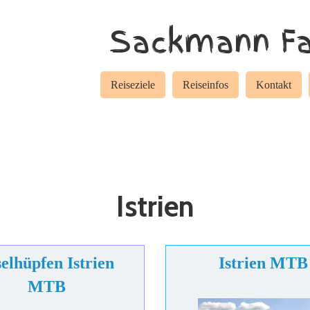
Sackmann Fa
Reiseziele
Reiseinfos
Kontakt
Istrien
selhüpfen Istrien
Istrien MTB
MTB