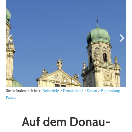
Sie befinden sich hier:
Reiseziele
>
Deutschland
>
Donau
>
Regensburg-
Passau
Auf dem Donau-