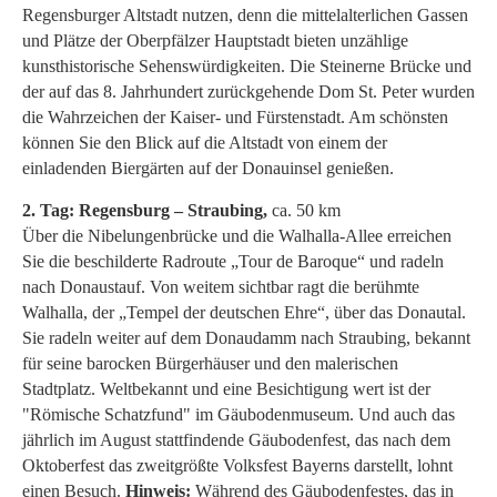
Regensburger Altstadt nutzen, denn die mittelalterlichen Gassen
und Plätze der Oberpfälzer Hauptstadt bieten unzählige
kunsthistorische Sehenswürdigkeiten. Die Steinerne Brücke und
der auf das 8. Jahrhundert zurückgehende Dom St. Peter wurden
die Wahrzeichen der Kaiser- und Fürstenstadt. Am schönsten
können Sie den Blick auf die Altstadt von einem der
einladenden Biergärten auf der Donauinsel genießen.
2. Tag: Regensburg – Straubing,
ca. 50 km
Über die Nibelungenbrücke und die Walhalla-Allee erreichen
Sie die beschilderte Radroute „Tour de Baroque“ und radeln
nach Donaustauf. Von weitem sichtbar ragt die berühmte
Walhalla, der „Tempel der deutschen Ehre“, über das Donautal.
Sie radeln weiter auf dem Donaudamm nach Straubing, bekannt
für seine barocken Bürgerhäuser und den malerischen
Stadtplatz. Weltbekannt und eine Besichtigung wert ist der
"Römische Schatzfund" im Gäubodenmuseum. Und auch das
jährlich im August stattfindende Gäubodenfest, das nach dem
Oktoberfest das zweitgrößte Volksfest Bayerns darstellt, lohnt
einen Besuch.
Hinweis:
Während des Gäubodenfestes, das in