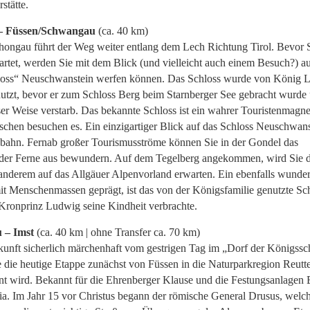
stätte.
 – Füssen/Schwangau
(ca. 40 km)
ngau führt der Weg weiter entlang dem Lech Richtung Tirol. Bevor S
rtet, werden Sie mit dem Blick (und vielleicht auch einem Besuch?) au
oss“ Neuschwanstein werfen können. Das Schloss wurde von König L
genutzt, bevor er zum Schloss Berg beim Starnberger See gebracht wurde
ser Weise verstarb. Das bekannte Schloss ist ein wahrer Touristenmagn
hen besuchen es. Ein einzigartiger Blick auf das Schloss Neuschwanst
rgbahn. Fernab großer Tourismusströme können Sie in der Gondel das
 der Ferne aus bewundern. Auf dem Tegelberg angekommen, wird Sie 
anderem auf das Allgäuer Alpenvorland erwarten. Ein ebenfalls wunde
it Menschenmassen geprägt, ist das von der Königsfamilie genutzte Sc
ronprinz Ludwig seine Kindheit verbrachte.
 – Imst
(ca. 40 km | ohne Transfer ca. 70 km)
kunft sicherlich märchenhaft vom gestrigen Tag im „Dorf der Königssc
e die heutige Etappe zunächst von Füssen in die Naturparkregion Reutt
nt wird. Bekannt für die Ehrenberger Klause und die Festungsanlagen 
a. Im Jahr 15 vor Christus begann der römische General Drusus, welch