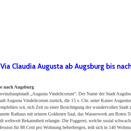
 Via Claudia Augusta ab Augsburg bis nac
ise nach Augsburg
rovinzhauptstadt „Augusta Vindelicorum“. Der Name der Stadt Augsbur
adt Augusta Vindelicorum zurück, die 15 v. Chr. unter Kaiser Augustu
pfehlen wir, sich Zeit zu einer Besichtigung der wundervollen Stadt
annte Rathaus mit seinem Goldenen Saal, das Wasserwerk am Roten To
adt weltweit Bekanntheit erlangte. Die Fuggerei, welche sozial schwach
ession für 88 Cent pro Wohnung beherbergen, teilt sich in 140 Wohnu