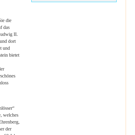
ie die
f das
udwig II.
 und dort
et und
ein bietet
der
rschönes
hloss
hlösser“
e, welches
Ehrenberg,
er der