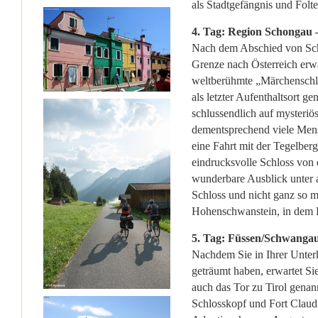
als Stadtgefängnis und Folter
4. Tag: Region Schongau
Nach dem Abschied von Scho
Grenze nach Österreich erwa
weltberühmte „Märchenschl
als letzter Aufenthaltsort 
schlussendlich auf mysteriö
dementsprechend viele Mensc
eine Fahrt mit der Tegelbe
eindrucksvolle Schloss von
wunderbare Ausblick unter 
Schloss und nicht ganz so m
Hohenschwanstein, in dem K
5. Tag: Füssen/Schwangau
Nachdem Sie in Ihrer Unter
geträumt haben, erwartet Si
auch das Tor zu Tirol genan
Schlosskopf und Fort Claudi