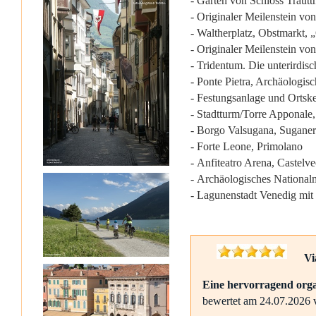
- Gärten von Schloss Traut
- Originaler Meilenstein v
- Waltherplatz, Obstmarkt,
- Originaler Meilenstein v
- Tridentum. Die unterirdisc
- Ponte Pietra, Archäologi
- Festungsanlage und Orts
- Stadtturm/Torre Apponale
- Borgo Valsugana, Suganer
- Forte Leone, Primolano
- Anfiteatro Arena, Castelve
- Archäologisches National
- Lagunenstadt Venedig mit
Vi
Eine hervorragend orga
bewertet am 24.07.2026