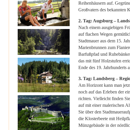
Reihenhäusern auf. Gegründ
Großvaters des bekannten 
2. Tag: Augsburg – Lands
Nach einem ausgiebigen Früh
auf flachen Wegen gemütlich
Stadtmauer aus dem 15. Jahr
Marienbrunnen zum Flanier
Barfußpfad und Ruhebänken is
das mit fünf Holzstufen erri
Ende des 19. Jahrhunderts a
3. Tag: Landsberg – Regi
Am Horizont kann man jetzt
noch auf das Erleben der ei
richten. Vielleicht finden S
auf mit einer malerischen Al
Sie über den Stadtmaueraufg
die Klosterbeete mit Heilpf
Münzgebäude in der nördlich