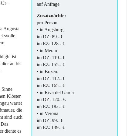
-Ur-
auf Anfrage
Zusatznächte:
pro Person
ia Augusta
• in Augsburg
cksvolle
im DZ: 89.- €
dem
im EZ: 128.- €
• in Meran
light ist
im DZ: 119.- €
alter an bis
im EZ: 155.- €
.
• in Bozen:
im DZ: 112.- €
im EZ: 165.- €
e Sinne
• in Riva del Garda
hen Klöster
im DZ: 120.- €
ongau wartet
im EZ: 182.- €
dtmauer, die
• in Verona
nt sind auch
im DZ: 99.- €
. Das
im EZ: 139.- €
r diente es