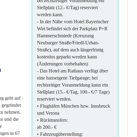
bei rechtzeitiger Voranmeldung ein
Stellplatz (12.- €/Tag)
reserviert
werden kann.
- In der Nähe vom Hotel Bayerischer
Wirt befindet sich der Parkplatz P+R
Hammerschmiede (Kreuzung
Neuburger Straße/Friedl-Urban-
Straße), auf dem auch längerfristig
kostenlos geparkt werden kann
(Änderungen vorbehalten)
h
- Das Hotel am Rathaus verfügt über
eine hauseigene Tiefgarage; bei
rechtzeitiger Voranmeldung kann ein
Stellplatz (15.- €/Tag, 100.- €/7 Tage)
g geht auf
reserviert werden.
s gegründet
• Flughäfen München bzw. Innsbruck
 zu nehmen.
und Verona
r und die
• Rücktransfers:
e
ab 200.- €
ngen in 67
• Fahrzeugüberstellung: