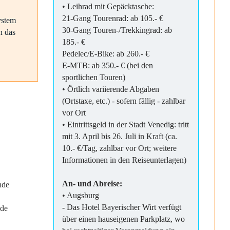
• Leihrad mit Gepäcktasche:
21-Gang Tourenrad: ab 105.- €
ystem
30-Gang Touren-/Trekkingrad: ab
n das
185.- €
Pedelec/E-Bike: ab 260.- €
E-MTB: ab 350.- € (bei den
sportlichen Touren)
• Örtlich variierende Abgaben
(Ortstaxe, etc.) - sofern fällig - zahlbar
vor Ort
• Eintrittsgeld in der Stadt Venedig: tritt
mit 3. April bis 26. Juli in Kraft (ca.
10.- €/Tag, zahlbar vor Ort; weitere
Informationen in den Reiseunterlagen)
An- und Abreise:
nde
• Augsburg
- Das Hotel Bayerischer Wirt verfügt
nde
über einen hauseigenen Parkplatz, wo