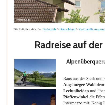
Sie befinden sich hier:
Reiseziele
>
Deutschland
>
Via Claudia Augusta
Radreise auf der
Alpenüberqueru
Raus aus der Stadt und 
Augsburger Wald
de
Lechtalheiden
und über
Pfaffenwinkel
die Führ
Intermezzo mit König L