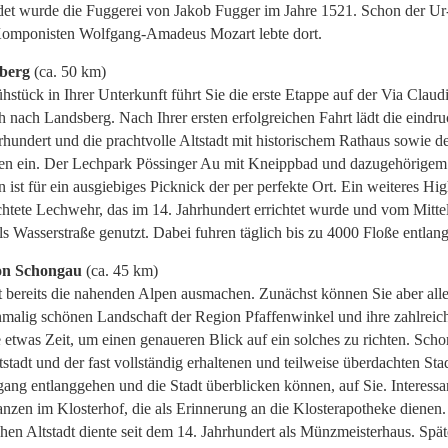
et wurde die Fuggerei von Jakob Fugger im Jahre 1521. Schon der Ur
Komponisten Wolfgang-Amadeus Mozart lebte dort.
berg
(ca. 50 km)
stück in Ihrer Unterkunft führt Sie die erste Etappe auf der Via Claud
 nach Landsberg. Nach Ihrer ersten erfolgreichen Fahrt lädt die eindru
hundert und die prachtvolle Altstadt mit historischem Rathaus sowie 
en ein. Der Lechpark Pössinger Au mit Kneippbad und dazugehörigem
t für ein ausgiebiges Picknick der per perfekte Ort. Ein weiteres High
chtete Lechwehr, das im 14. Jahrhundert errichtet wurde und vom Mittel
ls Wasserstraße genutzt. Dabei fuhren täglich bis zu 4000 Floße entlang
on Schongau
(ca. 45 km)
 bereits die nahenden Alpen ausmachen. Zunächst können Sie aber all
nmalig schönen Landschaft der Region Pfaffenwinkel und ihre zahlreic
ie etwas Zeit, um einen genaueren Blick auf ein solches zu richten. Sch
tstadt und der fast vollständig erhaltenen und teilweise überdachten Sta
ang entlanggehen und die Stadt überblicken können, auf Sie. Interessa
lanzen im Klosterhof, die als Erinnerung an die Klosterapotheke dienen
en Altstadt diente seit dem 14. Jahrhundert als Münzmeisterhaus. Späte