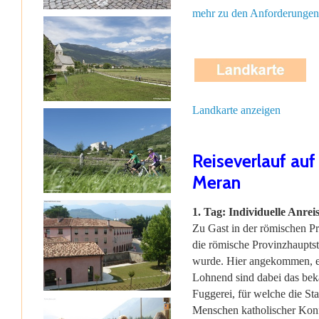
mehr zu den Anforderungen
Landkarte anzeigen
Reiseverlauf auf
Meran
1. Tag: Individuelle Anre
Zu Gast in der römischen P
die römische Provinzhauptst
wurde. Hier angekommen, em
Lohnend sind dabei das bek
Fuggerei, für welche die St
Menschen katholischer Konf