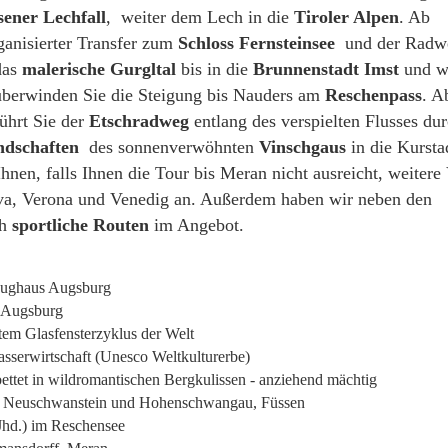
sener Lechfall
, weiter dem Lech in die
Tiroler Alpen
. Ab
rganisierter Transfer zum
Schloss Fernsteinsee
und der Radwe
das
malerische Gurgltal
bis in die
Brunnenstadt Imst
und we
 überwinden Sie die Steigung bis Nauders am
Reschenpass
. A
ührt Sie der
Etschradweg
entlang des verspielten Flusses dur
ndschaften
des sonnenverwöhnten
Vinschgaus
in die Kurst
hnen, falls Ihnen die Tour bis Meran nicht ausreicht, weitere
iva, Verona und Venedig an. Außerdem haben wir neben den
ch
sportliche Routen
im Angebot.
ughaus Augsburg
, Augsburg
tem Glasfensterzyklus der Welt
sserwirtschaft (Unesco Weltkulturerbe)
ettet in wildromantischen Bergkulissen - anziehend mächtig
r Neuschwanstein und Hohenschwangau, Füssen
Jhd.) im Reschensee