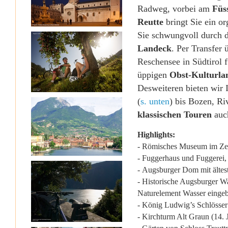
Radweg, vorbei am
Füs
Reutte
bringt Sie ein o
Sie schwungvoll durch 
Landeck
. Per Transfer
Reschensee in Südtirol f
üppigen
Obst-Kulturla
Desweiteren bieten wir I
(
s. unten
) bis Bozen, R
klassischen Touren
au
Highlights:
- Römisches Museum im Ze
- Fuggerhaus und Fuggerei
- Augsburger Dom mit ältes
- Historische Augsburger Wa
Naturelement Wasser eingeb
- König Ludwig’s Schlösse
- Kirchturm Alt Graun (14. 