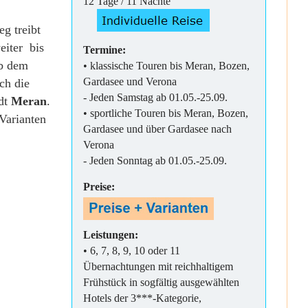
12 Tage / 11 Nächte
g treibt
iter bis
Termine:
b dem
• klassische Touren bis Meran, Bozen,
Gardasee und Verona
ch die
- Jeden Samstag ab 01.05.-25.09.
adt
Meran
.
• sportliche Touren bis Meran, Bozen,
 Varianten
Gardasee und über Gardasee nach
Verona
- Jeden Sonntag ab 01.05.-25.09.
Preise:
Leistungen:
• 6, 7, 8, 9, 10 oder 11
Übernachtungen mit reichhaltigem
Frühstück in sogfältig ausgewählten
Hotels der 3***-Kategorie,