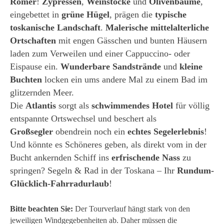
Römer
!
Zypressen
,
Weinstöcke
und
Olivenbäume
,
eingebettet in
grüne Hügel
, prägen die
typische
toskanische Landschaft
.
Malerische mittelalterliche
Ortschaften
mit engen Gässchen und bunten Häusern
laden zum Verweilen und einer Cappuccino- oder
Eispause ein.
Wunderbare Sandstrände
und
kleine
Buchten
locken ein ums andere Mal zu einem Bad im
glitzernden Meer.
Die
Atlantis
sorgt als
schwimmendes Hotel
für völlig
entspannte Ortswechsel und beschert als
Großsegler
obendrein noch ein
echtes Segelerlebnis
!
Und könnte es Schöneres geben, als direkt vom in der
Bucht ankernden Schiff ins
erfrischende Nass
zu
springen? Segeln & Rad in der Toskana – Ihr
Rundum-
Glücklich-Fahrradurlaub
!
Bitte beachten Sie:
Der Tourverlauf hängt stark von den
jeweiligen Windgegebenheiten ab. Daher müssen die