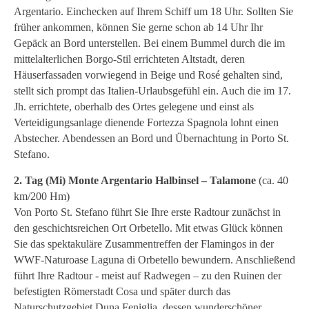
Argentario. Einchecken auf Ihrem Schiff um 18 Uhr. Sollten Sie
früher ankommen, können Sie gerne schon ab 14 Uhr Ihr
Gepäck an Bord unterstellen. Bei einem Bummel durch die im
mittelalterlichen Borgo-Stil errichteten Altstadt, deren
Häuserfassaden vorwiegend in Beige und Rosé gehalten sind,
stellt sich prompt das Italien-Urlaubsgefühl ein. Auch die im 17.
Jh. errichtete, oberhalb des Ortes gelegene und einst als
Verteidigungsanlage dienende Fortezza Spagnola lohnt einen
Abstecher. Abendessen an Bord und Übernachtung in Porto St.
Stefano.
2. Tag (Mi) Monte Argentario Halbinsel – Talamone
(ca. 40
km/200 Hm)
Von Porto St. Stefano führt Sie Ihre erste Radtour zunächst in
den geschichtsreichen Ort Orbetello. Mit etwas Glück können
Sie das spektakuläre Zusammentreffen der Flamingos in der
WWF-Naturoase Laguna di Orbetello bewundern. Anschließend
führt Ihre Radtour - meist auf Radwegen – zu den Ruinen der
befestigten Römerstadt Cosa und später durch das
Naturschutzgebiet Duna Feniglia, dessen wunderschöner