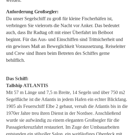
werden.
Anforderung Großsegler:
Da unser Segelschiff zu groß für kleine Fischerhäfen ist,
verbringen Sie vielerorts die Nacht vor Anker. Das bedeutet
auch, dass Ihr Radtag oft mit einer Überfahrt im Beiboot
beginnt. Für das Aus- und Einschiffen sind Trittsicherheit und
ein gewisses Maß an Beweglichkeit Voraussetzung. Reiseleiter
und Crew sind Ihnen beim Betreten des Schiffes gerne
behilflich.
Das Schiff:
Tallship ATLANTIS
Mit 57 m Länge und 7,5 m Breite, 14 Segeln und über 750 m2
Segelfläche ist die Atlantis in jedem Hafen ein echter Blickfang.
1905 als Feuerschiff Elbe 2 gebaut, versah die Atlantis bis in die
1970er Jahre treu ihren Dienst in der Nordsee. Anschließend
wurde sie aufwändig zu einem eleganten Großsegler für die
Passagierkreuzfahrt restauriert. Im Zuge der Umbauarbeiten
entstanden ein stilvoller Salon, ein weitläufiges Oberdeck mit