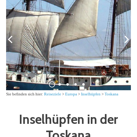
Sie befinden sich hier:
Reiseziele
>
Europa
>
Inselhüpfen
>
Toskana
Inselhüpfen in der
Toskana