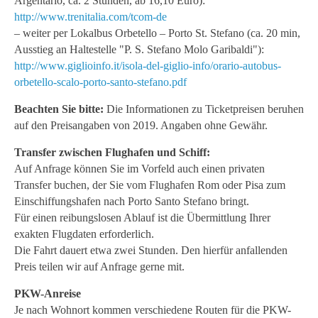
Argentario, ca. 2 Stunden, ab 16,10 Euro):
http://www.trenitalia.com/tcom-de
– weiter per Lokalbus Orbetello – Porto St. Stefano (ca. 20 min,
Ausstieg an Haltestelle "P. S. Stefano Molo Garibaldi"):
http://www.giglioinfo.it/isola-del-giglio-info/orario-autobus-
orbetello-scalo-porto-santo-stefano.pdf
Beachten Sie bitte:
Die Informationen zu Ticketpreisen beruhen
auf den Preisangaben von 2019. Angaben ohne Gewähr.
Transfer zwischen Flughafen und Schiff:
Auf Anfrage können Sie im Vorfeld auch einen privaten
Transfer buchen, der Sie vom Flughafen Rom oder Pisa zum
Einschiffungshafen nach Porto Santo Stefano bringt.
Für einen reibungslosen Ablauf ist die Übermittlung Ihrer
exakten Flugdaten erforderlich.
Die Fahrt dauert etwa zwei Stunden. Den hierfür anfallenden
Preis teilen wir auf Anfrage gerne mit.
PKW-Anreise
Je nach Wohnort kommen verschiedene Routen für die PKW-