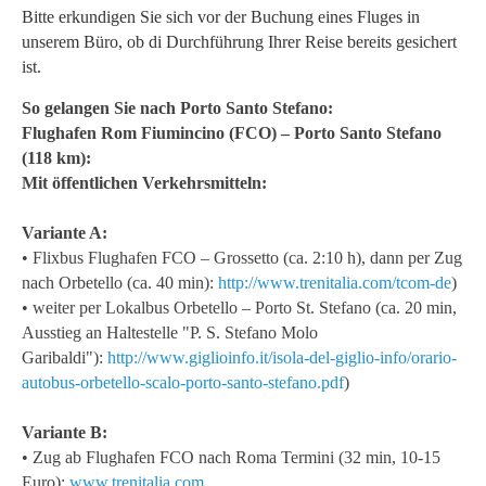
Bitte erkundigen Sie sich vor der Buchung eines Fluges in
unserem Büro, ob di Durchführung Ihrer Reise bereits gesichert
ist.
So gelangen Sie nach Porto Santo Stefano:
Flughafen Rom Fiumincino (FCO) – Porto Santo Stefano
(118 km):
Mit öffentlichen Verkehrsmitteln:
Variante A:
• Flixbus Flughafen FCO – Grossetto (ca. 2:10 h), dann per Zug
nach Orbetello (ca. 40 min):
http://www.trenitalia.com/tcom-de
)
• weiter per Lokalbus Orbetello – Porto St. Stefano (ca. 20 min,
Ausstieg an Haltestelle "P. S. Stefano Molo
Garibaldi"):
http://www.giglioinfo.it/isola-del-giglio-info/orario-
autobus-orbetello-scalo-porto-santo-stefano.pdf
)
Variante B:
• Zug ab Flughafen FCO nach Roma Termini (32 min, 10-15
Euro):
www.trenitalia.com