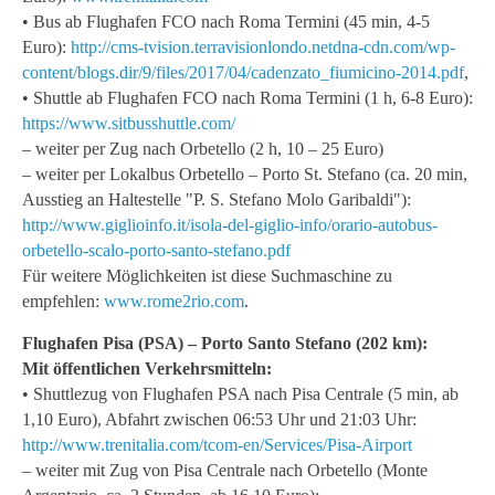
• Bus ab Flughafen FCO nach Roma Termini (45 min, 4-5
Euro):
http://cms-tvision.terravisionlondo.netdna-cdn.com/wp-
content/blogs.dir/9/files/2017/04/cadenzato_fiumicino-2014.pdf
,
• Shuttle ab Flughafen FCO nach Roma Termini (1 h, 6-8 Euro):
https://www.sitbusshuttle.com/
– weiter per Zug nach Orbetello (2 h, 10 – 25 Euro)
– weiter per Lokalbus Orbetello – Porto St. Stefano (ca. 20 min,
Ausstieg an Haltestelle "P. S. Stefano Molo Garibaldi"):
http://www.giglioinfo.it/isola-del-giglio-info/orario-autobus-
orbetello-scalo-porto-santo-stefano.pdf
Für weitere Möglichkeiten ist diese Suchmaschine zu
empfehlen:
www.rome2rio.com
.
Flughafen Pisa (PSA) – Porto Santo Stefano (202 km):
Mit öffentlichen Verkehrsmitteln:
• Shuttlezug von Flughafen PSA nach Pisa Centrale (5 min, ab
1,10 Euro), Abfahrt zwischen 06:53 Uhr und 21:03 Uhr:
http://www.trenitalia.com/tcom-en/Services/Pisa-Airport
– weiter mit Zug von Pisa Centrale nach Orbetello (Monte