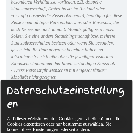
besonderen Verhältnisse vorliegen, z.B. doppelte
Staatsbürgerschaft, Erstwohnsitz im Ausland oder
vorläufig ausgestellte Reisedokumente), benötigen für diese
Reise einen gültigen Personalausweis oder Reisepass, der
nach Reiseende noch mind. 6 Monate gültig sein muss.
Sollten Sie eine andere Staatsbürgerschaft bzw. mehrere
Staatsbürgerschaften besitzen oder wenn Sie besondere
gesetzliche Bestimmungen zu beachten haben, so
informieren Sie sich bitte über die jeweiligen Visa- und
Einreisebestimmungen bei Ihrem zuständigen Konsulat.
• Diese Reise ist für Menschen mit eingeschränkter
Mobilität nicht geeignet.
Datenschutzeinstellung
en
Sackmann Fahrradreisen
Eckenerweg 20, 72336
Balingen, Deutschland
Auf dieser Website werden Cookies genutzt. Sie können alle
Tel. +49-(0) 74 33-96 75 322, www.sackmann-fahrradreisen.de,
Cookies akzeptieren oder nur bestimmte auswählen. Sie
info@guido-sackmann.de
können diese Einstellungen jederzeit ändern.