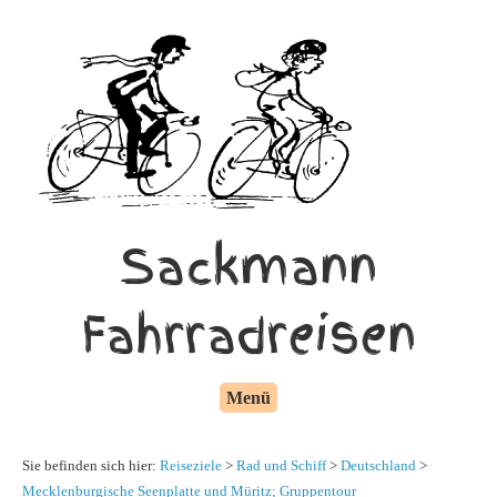
Sackmann
Fahrradreisen
Menü
Sie befinden sich hier:
Reiseziele
>
Rad und Schiff
>
Deutschland
>
Mecklenburgische Seenplatte und Müritz; Gruppentour