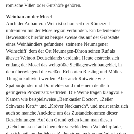
römische Villen oder Gutshöfe gehören.
Weinbau an der Mosel
Auch der Anbau von Wein ist schon seit der Römerzeit
untrennbar mit der Moselregion verbunden. Ein bedeutendes
Beweisstück hierfür ist beispielsweise das auf der Grabstätte
eines Weinhändlers gefundene, steinerne Neumagener
Weinschiff, dem der Ort Neumagen-Dhron seinen Ruf als
ältester Weinort Deutschlands verdankt. Heute erstreckt sich
entlang der Mosel das weltgrößte Steillagenweinbaugebiet, in
dem überwiegend die weißen Rebsorten Riesling und Müller-
Thurgau kultiviert werden. Aber auch Rotweine wie
Spätburgunder und Dornfelder sind mit einem deutlich
geringeren Prozentsatz vertreten. Die Weine tragen klangvolle
Namen wie beispielsweise „Bernkastler Doctor“, „Zeller
Schwarze Katz‘“ und „Kröver Nacktarsch“, und meist rankt sich
auch so manche Anekdote um das Zustandekommen dieser
Bezeichnungen. Auf den Grund gehen kann man diesen
„Geheimnissen“ auf einem der verschiedenen Weinlehrpfade,
die sich entlang des Mosel-Radwegs erstrecken und/oder in den