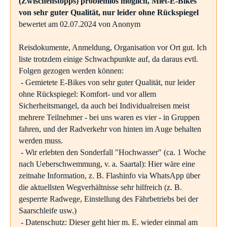
(Zwischenstopps) problemlos möglich, Miet-E-Bikes
von sehr guter Qualität, nur leider ohne Rückspiegel
bewertet am 02.07.2024 von Anonym
Reisdokumente, Anmeldung, Organisation vor Ort gut. Ich
liste trotzdem einige Schwachpunkte auf, da daraus evtl.
Folgen gezogen werden können:
- Gemietete E-Bikes von sehr guter Qualität, nur leider
ohne Rückspiegel: Komfort- und vor allem
Sicherheitsmangel, da auch bei Individualreisen meist
mehrere Teilnehmer - bei uns waren es vier - in Gruppen
fahren, und der Radverkehr von hinten im Auge behalten
werden muss.
- Wir erlebten den Sonderfall "Hochwasser" (ca. 1 Woche
nach Ueberschwemmung, v. a. Saartal): Hier wäre eine
zeitnahe Information, z. B. Flashinfo via WhatsApp über
die aktuellsten Wegverhältnisse sehr hilfreich (z. B.
gesperrte Radwege, Einstellung des Fährbetriebs bei der
Saarschleife usw.)
- Datenschutz: Dieser geht hier m. E. wieder einmal am