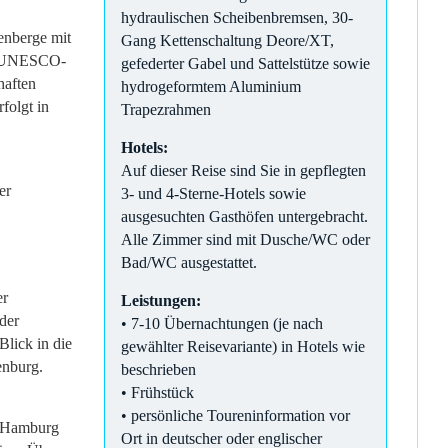
hydraulischen Scheibenbremsen, 30-
enberge mit
Gang Kettenschaltung Deore/XT,
im UNESCO-
gefederter Gabel und Sattelstütze sowie
haften
hydrogeformtem Aluminium
folgt in
Trapezrahmen
Hotels:
Auf dieser Reise sind Sie in gepflegten
er
3- und 4-Sterne-Hotels sowie
ausgesuchten Gasthöfen untergebracht.
Alle Zimmer sind mit Dusche/WC oder
Bad/WC ausgestattet.
er
Leistungen:
der
• 7-10 Übernachtungen (je nach
Blick in die
gewählter Reisevariante) in Hotels wie
uenburg.
beschrieben
• Frühstück
• persönliche Toureninformation vor
t Hamburg
Ort in deutscher oder englischer