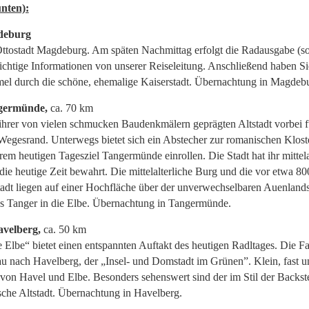
unten):
gdeburg
 Ottostadt Magdeburg. Am späten Nachmittag erfolgt die Radausgabe (s
ichtige Informationen von unserer Reiseleitung. Anschließend haben Si
el durch die schöne, ehemalige Kaiserstadt. Übernachtung in Magde
germünde,
ca. 70 km
ihrer von vielen schmucken Baudenkmälern geprägten Altstadt vorbei f
Wegesrand. Unterwegs bietet sich ein Abstecher zur romanischen Klost
rem heutigen Tagesziel Tangermünde einrollen. Die Stadt hat ihr mittela
die heutige Zeit bewahrt. Die mittelalterliche Burg und die vor etwa 80
tadt liegen auf einer Hochfläche über der unverwechselbaren Auenland
 Tanger in die Elbe. Übernachtung in Tangermünde.
velberg,
ca. 50 km
 Elbe“ bietet einen entspannten Auftakt des heutigen Radltages. Die Fa
au nach Havelberg, der „Insel- und Domstadt im Grünen”. Klein, fast u
von Havel und Elbe. Besonders sehenswert sind der im Stil der Backst
che Altstadt. Übernachtung in Havelberg.