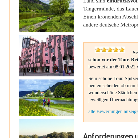
Land sind
eindrucksvol
Tangermünde, das Lauen
Einen krönenden Abschlu
andere deutsche Metropo
Se
schon vor der Tour. Re
bewertet am 08.01.2022 
Sehr schöne Tour. Spitze
neu entscheiden ob man l
wunderschöne Städtchen 
jeweiligen Übernachtungso
alle Bewertungen anzeig
Anforderungen 