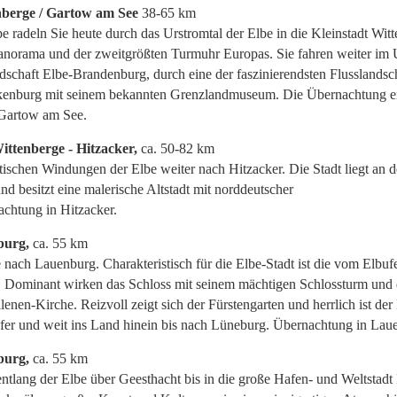
nberge / Gartow am See
38-65 km
 radeln Sie heute durch das Urstromtal der Elbe in die Kleinstadt Witt
anorama und der zweitgrößten Turmuhr Europas. Sie fahren weiter 
dschaft Elbe-Brandenburg, durch eine der faszinierendsten Flusslandsc
kenburg mit seinem bekannten Grenzlandmuseum. Die Übernachtung er
Gartow am See.
ittenberge - Hitzacker,
ca. 50-82 km
ischen Windungen der Elbe weiter nach Hitzacker. Die Stadt liegt an d
d besitzt eine malerische Altstadt mit norddeutscher
nachtung in Hitzacker.
burg,
ca. 55 km
 nach Lauenburg. Charakteristisch für die Elbe-Stadt ist die vom Elbuf
e. Dominant wirken das Schloss mit seinem mächtigen Schlossturm und 
en-Kirche. Reizvoll zeigt sich der Fürstengarten und herrlich ist der 
fer und weit ins Land hinein bis nach Lüneburg. Übernachtung in La
burg,
ca. 55 km
lang der Elbe über Geesthacht bis in die große Hafen- und Weltstad