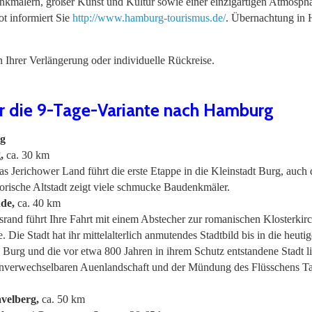
enkmälern, großer Kunst und Kultur sowie einer einzigartigen Atmosph
t informiert Sie
http://www.hamburg-tourismus.de/
. Übernachtung in
Ihrer Verlängerung oder individuelle Rückreise.
ür die 9-Tage-Variante nach Hamburg
rg
,
ca. 30 km
 Jerichower Land führt die erste Etappe in die Kleinstadt Burg, auch d
orische Altstadt zeigt viele schmucke Baudenkmäler.
de,
ca. 40 km
rand führt Ihre Fahrt mit einem Abstecher zur romanischen Klosterkir
ie Stadt hat ihr mittelalterlich anmutendes Stadtbild bis in die heutig
e Burg und die vor etwa 800 Jahren in ihrem Schutz entstandene Stadt l
unverwechselbaren Auenlandschaft und der Mündung des Flüsschens Ta
velberg,
ca. 50 km