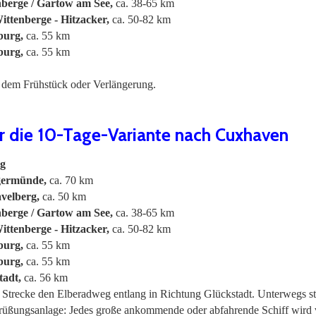
nberge / Gartow am See,
ca. 38-65 km
ittenberge - Hitzacker,
ca. 50-82 km
burg,
ca. 55 km
burg,
ca. 55 km
h dem Frühstück oder Verlängerung.
ür die 10-Tage-Variante nach Cuxhaven
rg
germünde,
ca. 70 km
velberg,
ca. 50 km
nberge / Gartow am See,
ca. 38-65 km
ittenberge - Hitzacker,
ca. 50-82 km
burg,
ca. 55 km
burg,
ca. 55 km
tadt,
ca. 56 km
er Strecke den Elberadweg entlang in Richtung Glückstadt. Unterwegs str
grüßungsanlage: Jedes große ankommende oder abfahrende Schiff wird 