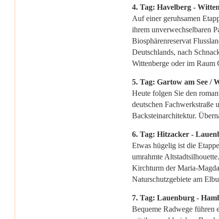
4. Tag: Havelberg - Witte
Auf einer geruhsamen Etappe
ihrem unverwechselbaren P
Biosphärenreservat Flusslan
Deutschlands, nach Schnac
Wittenberge oder im Raum 
5. Tag: Gartow am See / W
Heute folgen Sie den romant
deutschen Fachwerkstraße un
Backsteinarchitektur. Über
6. Tag: Hitzacker - Lauen
Etwas hügelig ist die Etappe
umrahmte Altstadtsilhouett
Kirchturm der Maria-Magdalen
Naturschutzgebiete am Elbu
7. Tag: Lauenburg - Ham
Bequeme Radwege führen ent