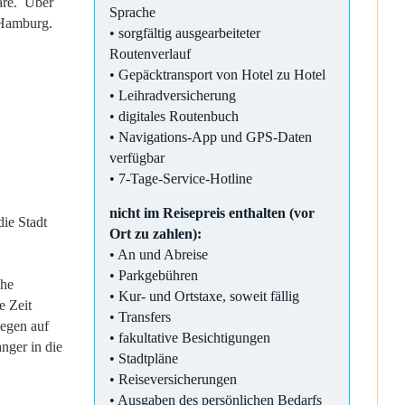
äre. Über
Sprache
 Hamburg.
• sorgfältig ausgearbeiteter
Routenverlauf
• Gepäcktransport von Hotel zu Hotel
• Leihradversicherung
• digitales Routenbuch
• Navigations-App und GPS-Daten
verfügbar
• 7-Tage-Service-Hotline
nicht im Reisepreis enthalten (vor
ie Stadt
Ort zu zahlen):
• An und Abreise
• Parkgebühren
che
• Kur- und Ortstaxe, soweit fällig
e Zeit
• Transfers
iegen auf
• fakultative Besichtigungen
nger in die
• Stadtpläne
• Reiseversicherungen
• Ausgaben des persönlichen Bedarfs