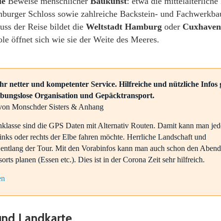
le
Beweise menschlicher
Baukunst
: etwa die mittelalterlich
burger Schloss sowie zahlreiche Backstein- und Fachwerkba
ss der Reise bildet die
Weltstadt Hamburg
oder
Cuxhaven
le öffnet sich wie sie der Weite des Meeres.
hr netter und kompetenter Service. Hilfreiche und nützliche Infos g
ibungslose Organisation und Gepäcktransport.
von Monschder Sisters & Anhang
nklasse sind die GPS Daten mit Alternativ Routen. Damit kann man je
inks oder rechts der Elbe fahren möchte. Herrliche Landschaft und
entlang der Tour. Mit den Vorabinfos kann man auch schon den Abend
rts planen (Essen etc.). Dies ist in der Corona Zeit sehr hilfreich.
en
und Landkarte