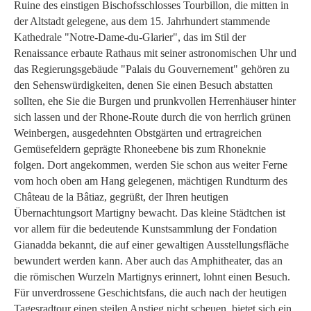
Ruine des einstigen Bischofsschlosses Tourbillon, die mitten in
der Altstadt gelegene, aus dem 15. Jahrhundert stammende
Kathedrale "Notre-Dame-du-Glarier", das im Stil der
Renaissance erbaute Rathaus mit seiner astronomischen Uhr und
das Regierungsgebäude "Palais du Gouvernement" gehören zu
den Sehenswürdigkeiten, denen Sie einen Besuch abstatten
sollten, ehe Sie die Burgen und prunkvollen Herrenhäuser hinter
sich lassen und der Rhone-Route durch die von herrlich grünen
Weinbergen, ausgedehnten Obstgärten und ertragreichen
Gemüsefeldern geprägte Rhoneebene bis zum Rhoneknie
folgen. Dort angekommen, werden Sie schon aus weiter Ferne
vom hoch oben am Hang gelegenen, mächtigen Rundturm des
Château de la Bâtiaz, gegrüßt, der Ihren heutigen
Übernachtungsort Martigny bewacht. Das kleine Städtchen ist
vor allem für die bedeutende Kunstsammlung der Fondation
Gianadda bekannt, die auf einer gewaltigen Ausstellungsfläche
bewundert werden kann. Aber auch das Amphitheater, das an
die römischen Wurzeln Martignys erinnert, lohnt einen Besuch.
Für unverdrossene Geschichtsfans, die auch nach der heutigen
Tagesradtour einen steilen Anstieg nicht scheuen, bietet sich ein