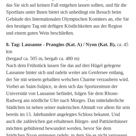
das Sie sich auf keinen Fall entgehen lassen sollten, und für die
Sportfans unter Ihnen bietet sich unbedingt ein Besuch beim
Gebäude des Internationalen Olympischen Komitees an, ehe Sie
den heutigen Tag mit deftigen Köstlichkeiten aus der Region
und einem guten Wein beschließen.
8. Tag: Lausanne - Prangins (Kat. A) / Nyon (Kat. B),
ca. 45
km
(bergauf ca. 505 m, bergab ca. 480 m)
Nach dem Frühstück lassen Sie das auf drei Hügel gelegene
Lausanne hinter sich und radeln weiter am Genfersee entlang,
der Sie mit seinem geballten welschen Charme verzaubern wird.
Vorbei an Saint-Sulpice, in dem sich das Sportzentrum der
Universität von Lausanne befindet, folgen Sie dem Rhone-
Radweg ans nördliche Ufer nach Morges. Das mittelalterliche
Städtchen ist neben seiner malerischen Altstadt vor allem für sein
bereits im 13. Jahrhundert angelegtes Schloss bekannt. Und
auch die zahlreichen gut erhaltenen Bürger- und Patrizierhäuser
möchten gebührend bewundert werden, bevor Sie dem
Städtchen Nyon entgegen radeln, in dem Sie es nicht verpassen