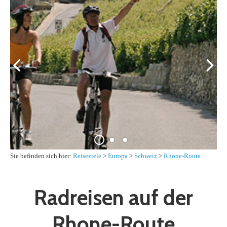
Sie befinden sich hier:
Reiseziele
>
Europa
>
Schweiz
>
Rhone-Route
Radreisen auf der
Rhone-Route