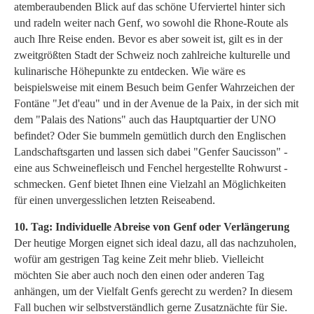
atemberaubenden Blick auf das schöne Uferviertel hinter sich
und radeln weiter nach Genf, wo sowohl die Rhone-Route als
auch Ihre Reise enden. Bevor es aber soweit ist, gilt es in der
zweitgrößten Stadt der Schweiz noch zahlreiche kulturelle und
kulinarische Höhepunkte zu entdecken. Wie wäre es
beispielsweise mit einem Besuch beim Genfer Wahrzeichen der
Fontäne "Jet d'eau" und in der Avenue de la Paix, in der sich mit
dem "Palais des Nations" auch das Hauptquartier der UNO
befindet? Oder Sie bummeln gemütlich durch den Englischen
Landschaftsgarten und lassen sich dabei "Genfer Saucisson" -
eine aus Schweinefleisch und Fenchel hergestellte Rohwurst -
schmecken. Genf bietet Ihnen eine Vielzahl an Möglichkeiten
für einen unvergesslichen letzten Reiseabend.
10. Tag: Individuelle Abreise von Genf oder Verlängerung
Der heutige Morgen eignet sich ideal dazu, all das nachzuholen,
wofür am gestrigen Tag keine Zeit mehr blieb. Vielleicht
möchten Sie aber auch noch den einen oder anderen Tag
anhängen, um der Vielfalt Genfs gerecht zu werden? In diesem
Fall buchen wir selbstverständlich gerne Zusatznächte für Sie.