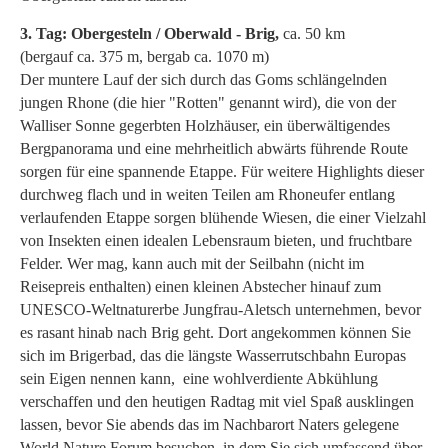
3. Tag: Obergesteln / Oberwald - Brig,
ca. 50 km
(bergauf ca. 375 m, bergab ca. 1070 m)
Der muntere Lauf der sich durch das Goms schlängelnden
jungen Rhone (die hier "Rotten" genannt wird), die von der
Walliser Sonne gegerbten Holzhäuser, ein überwältigendes
Bergpanorama und eine mehrheitlich abwärts führende Route
sorgen für eine spannende Etappe. Für weitere Highlights dieser
durchweg flach und in weiten Teilen am Rhoneufer entlang
verlaufenden Etappe sorgen blühende Wiesen, die einer Vielzahl
von Insekten einen idealen Lebensraum bieten, und fruchtbare
Felder. Wer mag, kann auch mit der Seilbahn (nicht im
Reisepreis enthalten) einen kleinen Abstecher hinauf zum
UNESCO-Weltnaturerbe Jungfrau-Aletsch unternehmen, bevor
es rasant hinab nach Brig geht. Dort angekommen können Sie
sich im Brigerbad, das die längste Wasserrutschbahn Europas
sein Eigen nennen kann, eine wohlverdiente Abkühlung
verschaffen und den heutigen Radtag mit viel Spaß ausklingen
lassen, bevor Sie abends das im Nachbarort Naters gelegene
World Nature Forum besuchen, in dem Sie sich umfassend über