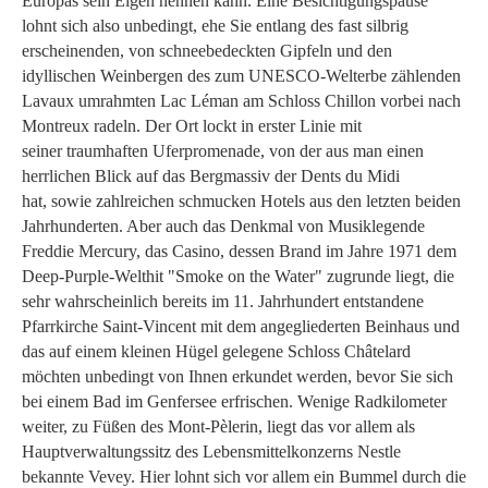
Europas sein Eigen nennen kann. Eine Besichtigungspause
lohnt sich also unbedingt, ehe Sie entlang des fast silbrig
erscheinenden, von schneebedeckten Gipfeln und den
idyllischen Weinbergen des zum UNESCO-Welterbe zählenden
Lavaux umrahmten Lac Léman am Schloss Chillon vorbei nach
Montreux radeln. Der Ort lockt in erster Linie mit
seiner traumhaften Uferpromenade, von der aus man einen
herrlichen Blick auf das Bergmassiv der Dents du Midi
hat, sowie zahlreichen schmucken Hotels aus den letzten beiden
Jahrhunderten. Aber auch das Denkmal von Musiklegende
Freddie Mercury, das Casino, dessen Brand im Jahre 1971 dem
Deep-Purple-Welthit "Smoke on the Water" zugrunde liegt, die
sehr wahrscheinlich bereits im 11. Jahrhundert entstandene
Pfarrkirche Saint-Vincent mit dem angegliederten Beinhaus und
das auf einem kleinen Hügel gelegene Schloss Châtelard
möchten unbedingt von Ihnen erkundet werden, bevor Sie sich
bei einem Bad im Genfersee erfrischen. Wenige Radkilometer
weiter, zu Füßen des Mont-Pèlerin, liegt das vor allem als
Hauptverwaltungssitz des Lebensmittelkonzerns Nestle
bekannte Vevey. Hier lohnt sich vor allem ein Bummel durch die