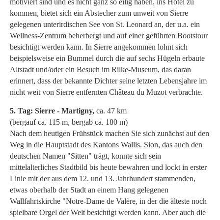
motiviert sind und es nicht ganz so eilig haben, ins Hotel zu
kommen, bietet sich ein Abstecher zum unweit von Sierre
gelegenen unterirdischen See von St. Leonard an, der u.a. ein
Wellness-Zentrum beherbergt und auf einer geführten Bootstour
besichtigt werden kann. In Sierre angekommen lohnt sich
beispielsweise ein Bummel durch die auf sechs Hügeln erbaute
Altstadt und/oder ein Besuch im Rilke-Museum, das daran
erinnert, dass der bekannte Dichter seine letzten Lebensjahre im
nicht weit von Sierre entfernten Château du Muzot verbrachte.
5. Tag: Sierre - Martigny,
ca. 47 km
(bergauf ca. 115 m, bergab ca. 180 m)
Nach dem heutigen Frühstück machen Sie sich zunächst auf den
Weg in die Hauptstadt des Kantons Wallis. Sion, das auch den
deutschen Namen "Sitten" trägt, konnte sich sein
mittelalterliches Stadtbild bis heute bewahren und lockt in erster
Linie mit der aus dem 12. und 13. Jahrhundert stammenden,
etwas oberhalb der Stadt an einem Hang gelegenen
Wallfahrtskirche "Notre-Dame de Valère, in der die älteste noch
spielbare Orgel der Welt besichtigt werden kann. Aber auch die