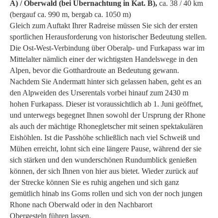
A) / Oberwald (bei Übernachtung in Kat. B),
ca. 38 / 40 km
(bergauf ca. 990 m, bergab ca. 1050 m)
Gleich zum Auftakt Ihrer Radreise müssen Sie sich der ersten
sportlichen Herausforderung von historischer Bedeutung stellen.
Die Ost-West-Verbindung über Oberalp- und Furkapass war im
Mittelalter nämlich einer der wichtigsten Handelswege in den
Alpen, bevor die Gotthardroute an Bedeutung gewann.
Nachdem Sie Andermatt hinter sich gelassen haben, geht es an
den Alpweiden des Urserentals vorbei hinauf zum 2430 m
hohen Furkapass. Dieser ist voraussichtlich ab 1. Juni geöffnet,
und unterwegs begegnet Ihnen sowohl der Ursprung der Rhone
als auch der mächtige Rhonegletscher mit seinen spektakulären
Eishöhlen. Ist die Passhöhe schließlich nach viel Schweiß und
Mühen erreicht, lohnt sich eine längere Pause, während der sie
sich stärken und den wunderschönen Rundumblick genießen
können, der sich Ihnen von hier aus bietet. Wieder zurück auf
der Strecke können Sie es ruhig angehen und sich ganz
gemütlich hinab ins Goms rollen und sich von der noch jungen
Rhone nach Oberwald oder in den Nachbarort
Obergesteln führen lassen.