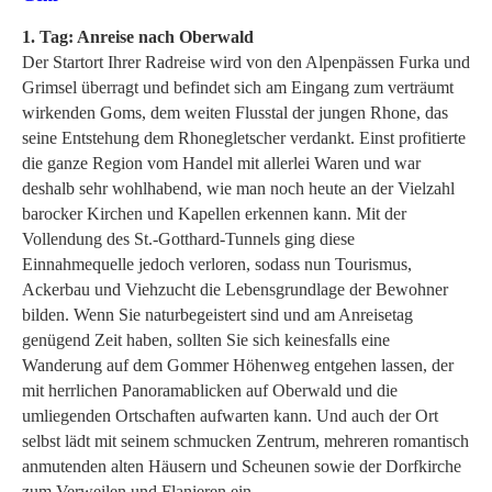
1. Tag: Anreise nach Oberwald
Der Startort Ihrer Radreise wird von den Alpenpässen Furka und
Grimsel überragt und befindet sich am Eingang zum verträumt
wirkenden Goms, dem weiten Flusstal der jungen Rhone, das
seine Entstehung dem Rhonegletscher verdankt. Einst profitierte
die ganze Region vom Handel mit allerlei Waren und war
deshalb sehr wohlhabend, wie man noch heute an der Vielzahl
barocker Kirchen und Kapellen erkennen kann. Mit der
Vollendung des St.-Gotthard-Tunnels ging diese
Einnahmequelle jedoch verloren, sodass nun Tourismus,
Ackerbau und Viehzucht die Lebensgrundlage der Bewohner
bilden. Wenn Sie naturbegeistert sind und am Anreisetag
genügend Zeit haben, sollten Sie sich keinesfalls eine
Wanderung auf dem Gommer Höhenweg entgehen lassen, der
mit herrlichen Panoramablicken auf Oberwald und die
umliegenden Ortschaften aufwarten kann. Und auch der Ort
selbst lädt mit seinem schmucken Zentrum, mehreren romantisch
anmutenden alten Häusern und Scheunen sowie der Dorfkirche
zum Verweilen und Flanieren ein.