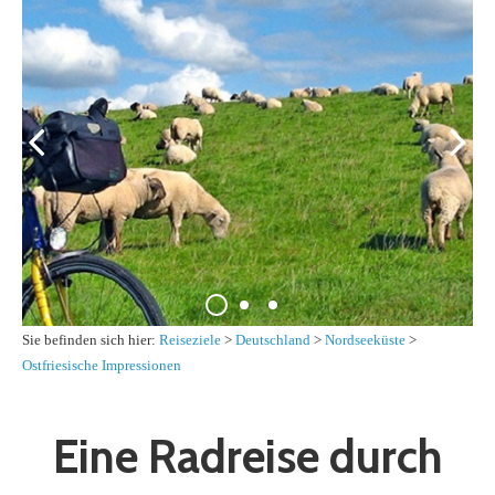
Sie befinden sich hier:
Reiseziele
>
Deutschland
>
Nordseeküste
>
Ostfriesische Impressionen
Eine Radreise durch