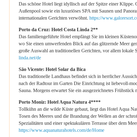
Das schöne Hotel liegt idyllisch auf der Spitze einer Klippe
Außenpool sowie ein luxuriöses SPA mit Saunen und Panorama
internationalen Gerichten verwöhnt.
https://www.galoresort.
Porto da Cruz: Hotel Costa Linda 2**
Das familiengeführte Hotel empfängt Sie im kleinen Küstenor
wo Sie einen umwerfenden Blick auf das glitzernde Meer gen
große Auswahl an traditionellen Gerichten, vor allem lokale
linda.net/de
São Vicente: Hotel Solar da Bica
Das traditionelle Landhaus befindet sich in herrlicher Aussi
nach der Radtour im Garten Die Einrichtung ist liebevoll-mod
Sauna. Morgens erwartet Sie ein ausgezeichnetes Frühstück mi
Porto Moniz: Hotel Aqua Natura 4****
Tollkühn an die wilde Küste gebaut, liegt das Hotel Aqua Nat
Tosen des Meeres und die Brandung der Wellen an der schroff
Spezialitäten und einer spektakulären Terrasse über dem Me
https://www.aquanaturahotels.com/de/Home