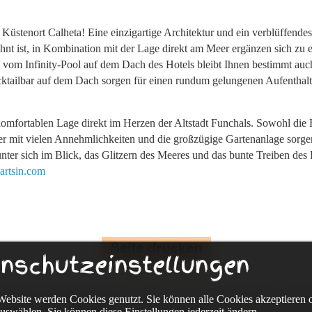
Küstenort Calheta! Eine einzigartige Architektur und ein verblüffendes
nt ist, in Kombination mit der Lage direkt am Meer ergänzen sich zu 
 vom Infinity-Pool auf dem Dach des Hotels bleibt Ihnen bestimmt auch
cktailbar auf dem Dach sorgen für einen rundum gelungenen Aufenthal
er komfortablen Lage direkt im Herzen der Altstadt Funchals. Sowohl d
mmer mit vielen Annehmlichkeiten und die großzügige Gartenanlage sorge
nter sich im Blick, das Glitzern des Meeres und das bunte Treiben de
.artsin.com
nschutzeinstellungen
Website werden Cookies genutzt. Sie können alle Cookies akzeptieren 
kmann Fahrradreisen
Eckenerweg 20, 72336 Balingen, Deutsc
uswählen. Sie können diese Einstellungen jederzeit ändern.