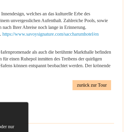
 Innendesign, welches an das kulturelle Erbe des
einem unvergesslichen Aufenthalt. Zahlreiche Pools, sowie
 nach Ihrer Abreise noch lange in Erinnerung.
t.
https://www.savoysignature.com/saccharumhotel/en
ie Hafenpromenade als auch die berühmte Markthalle befinden
n für einen Ruhepol inmitten des Treibens der quirligen
s Hafens können entspannt beobachtet werden. Der krönende
zurück zur Tour
oder nur
hland