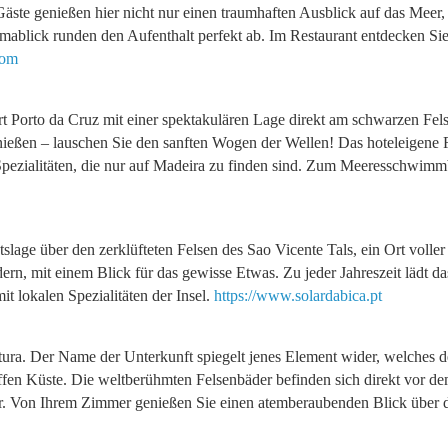
. Gäste genießen hier nicht nur einen traumhaften Ausblick auf das Me
blick runden den Aufenthalt perfekt ab. Im Restaurant entdecken Sie d
com
t Porto da Cruz mit einer spektakulären Lage direkt am schwarzen Fels
ießen – lauschen Sie den sanften Wogen der Wellen! Das hoteleigene R
 Spezialitäten, die nur auf Madeira zu finden sind. Zum Meeresschwimm
chtslage über den zerklüfteten Felsen des Sao Vicente Tals, ein Ort vo
ern, mit einem Blick für das gewisse Etwas. Zu jeder Jahreszeit lädt 
t lokalen Spezialitäten der Insel.
https://www.solardabica.pt
ura. Der Name der Unterkunft spiegelt jenes Element wider, welches de
en Küste. Die weltberühmten Felsenbäder befinden sich direkt vor dem
er. Von Ihrem Zimmer genießen Sie einen atemberaubenden Blick über d