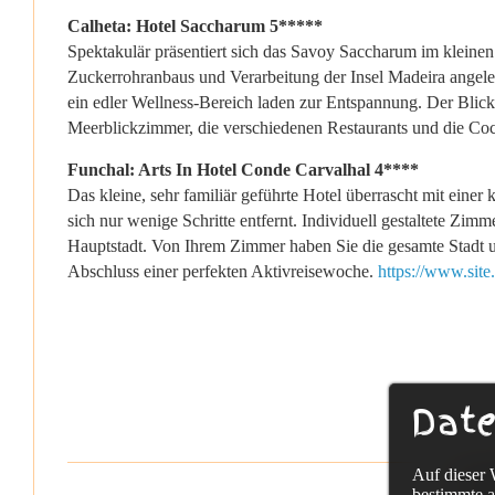
Calheta: Hotel Saccharum 5*****
Spektakulär präsentiert sich das Savoy Saccharum im kleinen 
Zuckerrohranbaus und Verarbeitung der Insel Madeira angeleh
ein edler Wellness-Bereich laden zur Entspannung. Der Blick
Meerblickzimmer, die verschiedenen Restaurants und die Co
Funchal: Arts In Hotel Conde Carvalhal 4****
Das kleine, sehr familiär geführte Hotel überrascht mit ein
sich nur wenige Schritte entfernt. Individuell gestaltete Zi
Hauptstadt. Von Ihrem Zimmer haben Sie die gesamte Stadt u
Abschluss einer perfekten Aktivreisewoche.
https://www.site
Date
Auf dieser 
Sac
bestimmte a