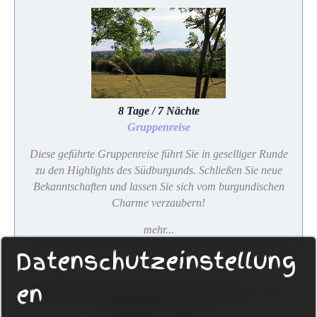
8 Tage / 7 Nächte
Gruppenreise
Diese geführte Gruppenreise führt Sie in geselliger Runde
zu den Highlights des Südburgunds. Schließen Sie neue
Bekanntschaften und lassen Sie sich vom burgundischen
Charme verzaubern!
mehr...
Datenschutzeinstellung
en
Sackmann Fahrradreisen
Eckenerweg 20, 72336
Balingen, Deutschland