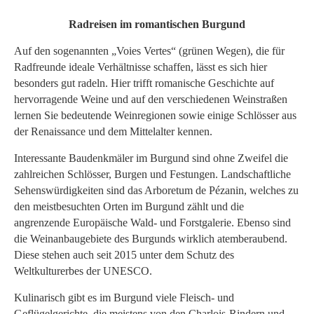
Radreisen im romantischen Burgund
Auf den sogenannten „Voies Vertes“ (grünen Wegen), die für
Radfreunde ideale Verhältnisse schaffen, lässt es sich hier
besonders gut radeln. Hier trifft romanische Geschichte auf
hervorragende Weine und auf den verschiedenen Weinstraßen
lernen Sie bedeutende Weinregionen sowie einige Schlösser aus
der Renaissance und dem Mittelalter kennen.
Interessante Baudenkmäler im Burgund sind ohne Zweifel die
zahlreichen Schlösser, Burgen und Festungen. Landschaftliche
Sehenswürdigkeiten sind das Arboretum de Pézanin, welches zu
den meistbesuchten Orten im Burgund zählt und die
angrenzende Europäische Wald- und Forstgalerie. Ebenso sind
die Weinanbaugebiete des Burgunds wirklich atemberaubend.
Diese stehen auch seit 2015 unter dem Schutz des
Weltkulturerbes der UNESCO.
Kulinarisch gibt es im Burgund viele Fleisch- und
Geflügelgerichte, die meistens von den Charlois-Rindern und