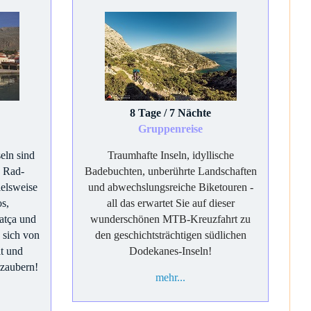
8 Tage / 7 Nächte
Gruppenreise
eln sind
Traumhafte Inseln, idyllische
n Rad-
Badebuchten, unberührte Landschaften
ielsweise
und abwechslungsreiche Biketouren -
os,
all das erwartet Sie auf dieser
Datça und
wunderschönen MTB-Kreuzfahrt zu
 sich von
den geschichtsträchtigen südlichen
it und
Dodekanes-Inseln!
rzaubern!
mehr...