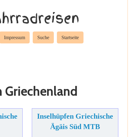
hrradreisen
Impressum
Suche
Startseite
n Griechenland
hische
Inselhüpfen Griechische
Ägäis Süd MTB