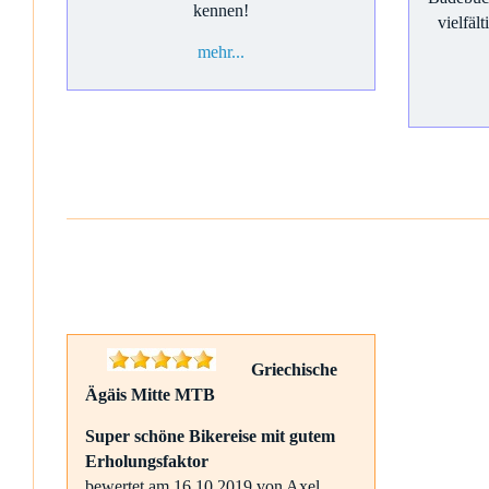
kennen!
vielfäl
mehr...
Griechische
Ägäis Mitte MTB
Super schöne Bikereise mit gutem
Erholungsfaktor
bewertet am 16.10.2019 von Axel