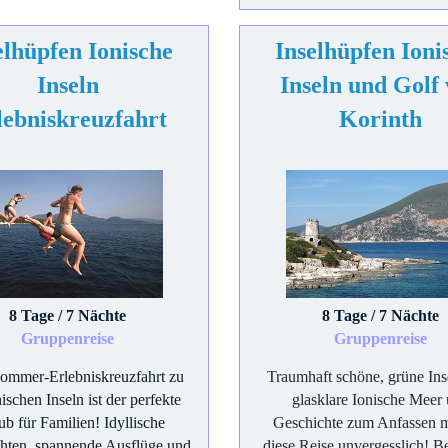
elhüpfen Ionische
Inselhüpfen Ioni
Inseln
Inseln und Golf
lebniskreuzfahrt
Korinth
8 Tage / 7 Nächte
8 Tage / 7 Nächte
Gruppenreise
Gruppenreise
ommer-Erlebniskreuzfahrt zu
Traumhaft schöne, grüne Ins
ischen Inseln ist der perfekte
glasklare Ionische Meer
ub für Familien! Idyllische
Geschichte zum Anfassen 
hten, spannende Ausflüge und
diese Reise unvergesslich! B