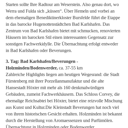
Starten sollte Ihre Radtour am Weserstein. Also genau dort, wo
Werra und Fulda sich „küssen“. Über Hemeln und vorbei an
dem ehemaligen Benediktinerkloster Bursfelde führt die Etappe
in das barocke Hugenottenstädtchen Bad Karlshafen. Das
Zentrum von Bad Karlshafen bietet mit schmucken, renovierten
Häusern im barocken Stil einen interessanten Gegensatz zur
sonstigen Fachwerkidylle. Die Übernachtung erfolgt entweder
in Bad Karlshafen oder Beverungen.
3. Tag: Bad Karlshafen/Beverungen -
Holzminden/Bodenwerder,
ca. 37-55 km
Zahlreiche Highlights liegen am heutigen Wegesrand: die Stadt
Fürstenberg mit ihrer Porzellanmanufaktur und die alte
Hansestadt Höxter mit mehr als 160 denkmalwürdigen
Gebäuden, zumeist Fachwerkhäusern. Das Schloss Corvey, die
ehemalige Reichsabtei bei Höxter, bietet eine reizvolle Mischung
aus Kunst und Kultur.Die Kleinstadt Beverungen hat noch viel
von ihrem historischen Gesicht erhalten. Holzminden ist bekannt
durch die Herstellung von Aromaessenzen und Parfümölen.
Übernachtung in Holzminden oder Bodenwerder.