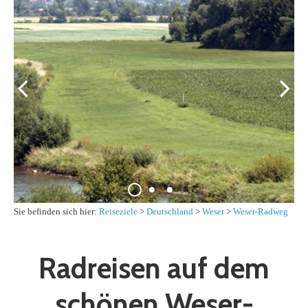
Sie befinden sich hier:
Reiseziele
>
Deutschland
>
Weser
>
Weser-Radweg
Radreisen auf dem
schönen Weser-