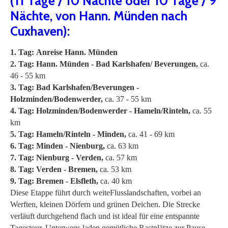
(11 Tage / 10 Nächte oder 10 Tage / 9
Nächte, von Hann. Münden nach
Cuxhaven):
1. Tag:
Anreise Hann. Münden
2. Tag:
Hann. Münden - Bad Karlshafen/ Beverungen,
ca.
46 - 55 km
3. Tag:
Bad Karlshafen/Beverungen -
Holzminden/Bodenwerder,
ca. 37 - 55 km
4. Tag:
Holzminden/Bodenwerder - Hameln/Rinteln,
ca. 55
km
5. Tag:
Hameln/Rinteln - Minden,
ca. 41 - 69 km
6. Tag:
Minden - Nienburg,
ca. 63 km
7. Tag:
Nienburg - Verden,
ca. 57 km
8. Tag:
Verden - Bremen,
ca. 53 km
9. Tag:
Bremen - Elsfleth,
ca. 40 km
Diese Etappe führt durch weiteFlusslandschaften, vorbei an
Werften, kleinen Dörfern und grünen Deichen. Die Strecke
verläuft durchgehend flach und ist ideal für eine entspannte
Tagestour. Unterwegs laden gemütliche Rastplätze zur Pause