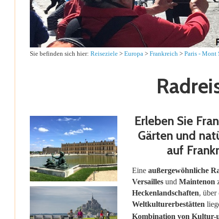
Sie befinden sich hier:
Reiseziele
>
Europa
>
Frankreich
>
Paris - Mont 
Radrei
Erleben Sie Fra
Gärten und natü
auf Frank
Eine
außergewöhnliche R
Versailles
und
Maintenon
Heckenlandschaften
, über
Weltkulturerbestätten
lieg
Kombination von Kultur-