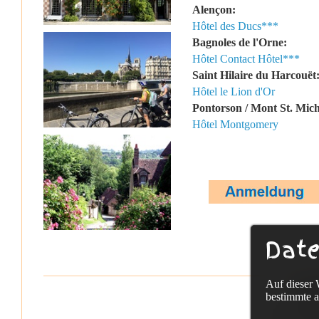
Alençon:
Hôtel des Ducs***
Bagnoles de l'Orne:
Hôtel Contact Hôtel***
Saint Hilaire du Harcouët
Hôtel le Lion d'Or
Pontorson / Mont St. Mic
Hôtel Montgomery
Date
Auf dieser 
Sac
bestimmte a
Tel. +49