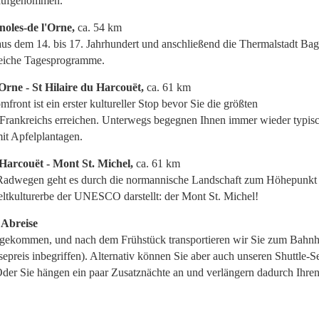
aufgenommen.
noles-de l'Orne,
ca. 54 km
us dem 14. bis 17. Jahrhundert und anschließend die Thermalstadt Bag
sreiche Tagesprogramme.
'Orne - St Hilaire du Harcouët,
ca. 61 km
mfront ist ein erster kultureller Stop bevor Sie die größten
Frankreichs erreichen. Unterwegs begegnen Ihnen immer wieder typis
t Apfelplantagen.
u Harcouët - Mont St. Michel,
ca. 61 km
Radwegen geht es durch die normannische Landschaft zum Höhepunkt 
eltkulturerbe der UNESCO darstellt: der Mont St. Michel!
 Abreise
t gekommen, und nach dem Frühstück transportieren wir Sie zum Bahn
epreis inbegriffen). Alternativ können Sie aber auch unseren Shuttle-S
der Sie hängen ein paar Zusatznächte an und verlängern dadurch Ihren