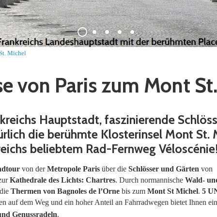
St. Michel
se von Paris zum Mont St.
nkreichs Hauptstadt, faszinierende Schlös
rlich die berühmte Klosterinsel Mont St. 
reichs beliebtem Rad-Fernweg Véloscénie
adtour
von der
Metropole Paris
über die
Schlösser und Gärten
von
zur
Kathedrale
des Lichts: Chartres
. Durch normannische
Wald- un
 die
Thermen von Bagnoles de l’Orne
bis zum
Mont St Michel
.
5 U
en auf dem Weg und ein hoher Anteil an Fahrradwegen bietet Ihnen ei
und Genussradeln
.