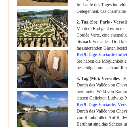
Im Laufe des Tages individue
Gelegenheit, das charmante
2. Tag (So): Paris - Versail
Mit dem Rad geht es an der
Coulée Verte, eine ehemalig
bis nach Versailles. Dort kö
faszinierenden Gärten besic
Bei 9-Tage-Variante indivi
Sie haben die Möglichkeit e
besichtigen und sich auf Ihr
3. Tag (Mo): Versailles - 
Durch das Vallée von Chevr
berühmten Wald von Rambou
letzten Geliebten Ludwigs X
Bei 9-Tage-Variante: Versa
Durch das Vallée von Chevr
von Rambouillet. Auf Radw
Berühmt sind das Schloss un