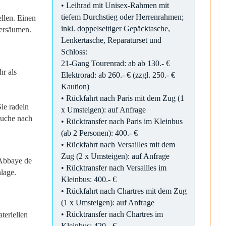
• Leihrad mit Unisex-Rahmen mit
tiefem Durchstieg oder Herrenrahmen;
ellen. Einen
inkl. doppelseitiger Gepäcktasche,
versäumen.
Lenkertasche, Reparaturset und
Schloss:
21-Gang Tourenrad: ab ab 130.- €
hr als
Elektrorad: ab 260.- € (zzgl. 250.- €
Kaution)
• Rückfahrt nach Paris mit dem Zug (1
ie radeln
x Umsteigen): auf Anfrage
Suche nach
• Rücktransfer nach Paris im Kleinbus
(ab 2 Personen): 400.- €
• Rückfahrt nach Versailles mit dem
Zug (2 x Umsteigen): auf Anfrage
 Abbaye de
• Rücktransfer nach Versailles im
lage.
Kleinbus: 400.- €
• Rückfahrt nach Chartres mit dem Zug
(1 x Umsteigen): auf Anfrage
• Rücktransfer nach Chartres im
teriellen
Kleinbus: 420.- €