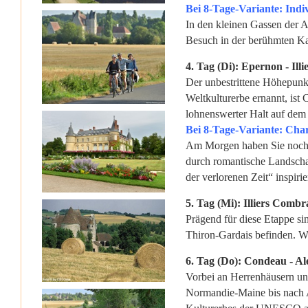
Bei 8-Tage-Variante: Indi
In den kleinen Gassen der A
Besuch in der berühmten Kat
4. Tag (Di): Epernon - Ill
Der unbestrittene Höhepunk
Weltkulturerbe ernannt, ist 
lohnenswerter Halt auf dem 
Bei 8-Tage-Variante: Chart
Am Morgen haben Sie nochmal
durch romantische Landscha
der verlorenen Zeit“ inspirie
5. Tag (Mi): Illiers Comb
Prägend für diese Etappe si
Thiron-Gardais befinden. We
6. Tag (Do): Condeau - Al
Vorbei an Herrenhäusern un
Normandie-Maine bis nach A