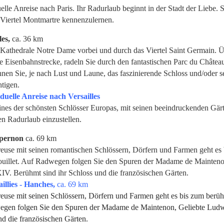
lle Anreise nach Paris. Ihr Radurlaub beginnt in der Stadt der Liebe. 
 Viertel Montmartre kennenzulernen.
les,
ca. 36 km
 Kathedrale Notre Dame vorbei und durch das Viertel Saint Germain. Ü
e Eisenbahnstrecke, radeln Sie durch den fantastischen Parc du Châtea
nnen Sie, je nach Lust und Laune, das faszinierende Schloss und/oder s
htigen.
duelle Anreise nach Versailles
ines der schönsten Schlösser Europas, mit seinen beeindruckenden Gär
en Radurlaub einzustellen.
Epernon
ca. 69 km
euse mit seinen romantischen Schlössern, Dörfern und Farmen geht es
illet. Auf Radwegen folgen Sie den Spuren der Madame de Mainteno
IV. Berühmt sind ihr Schloss und die französischen Gärten.
illies - Hanches,
ca. 69 km
euse mit seinen Schlössern, Dörfern und Farmen geht es bis zum ber
egen folgen Sie den Spuren der Madame de Maintenon, Geliebte Ludw
d die französischen Gärten.