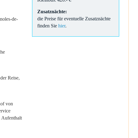
Zusatznächte:
die Preise für eventuelle Zusatznächte
noles-de-
finden Sie
hier
.
che
der Reise,
hof von
ervice
 Aufenthalt