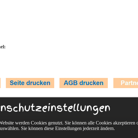
:
hel:
nschutzeinstellungen
Website werden Cookies genutzt. Sie können alle Cookies akzeptieren 
kmann Fahrradreisen
Eckenerweg 20, 72336 Balingen, Deutsc
uswählen. Sie können diese Einstellungen jederzeit ändern.
-(0) 74 33-96 75 322, www.sackmann-fahrradreisen.de, info@guido-sa