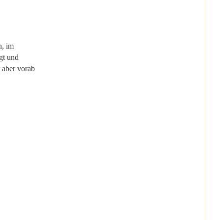
n, im
gt und
 aber vorab