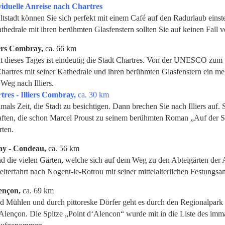
viduelle Anreise nach Chartres
ltstadt können Sie sich perfekt mit einem Café auf den Radurlaub einst
hedrale mit ihren berühmten Glasfenstern sollten Sie auf keinen Fall 
iers Combray,
ca. 66 km
t dieses Tages ist eindeutig die Stadt Chartres. Von der UNESCO zum
Chartres mit seiner Kathedrale und ihren berühmten Glasfenstern ein me
Weg nach Illiers.
res - Illiers Combray,
ca. 30 km
s Zeit, die Stadt zu besichtigen. Dann brechen Sie nach Illiers auf. S
ften, die schon Marcel Proust zu seinem berühmten Roman „Auf der 
rten.
ray - Condeau,
ca. 56 km
nd die vielen Gärten, welche sich auf dem Weg zu den Abteigärten der
iterfahrt nach Nogent-le-Rotrou mit seiner mittelalterlichen Festungsan
ençon,
ca. 69 km
d Mühlen und durch pittoreske Dörfer geht es durch den Regionalpark
lençon. Die Spitze „Point d‘Alencon“ wurde mit in die Liste des imma