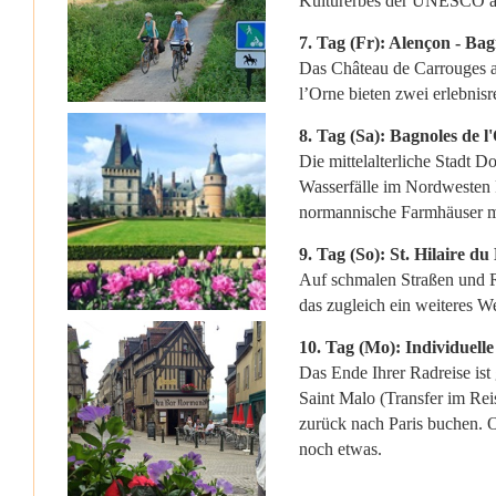
Kulturerbes der UNESCO 
7. Tag (Fr): Alençon - Bag
Das Château de Carrouges a
l’Orne bieten zwei erlebni
8. Tag (Sa): Bagnoles de l
Die mittelalterliche Stadt Do
Wasserfälle im Nordwesten 
normannische Farmhäuser mi
9. Tag (So): St. Hilaire d
Auf schmalen Straßen und 
das zugleich ein weiteres W
10. Tag (Mo): Individuelle
Das Ende Ihrer Radreise is
Saint Malo (Transfer im Reis
zurück nach Paris buchen. O
noch etwas.