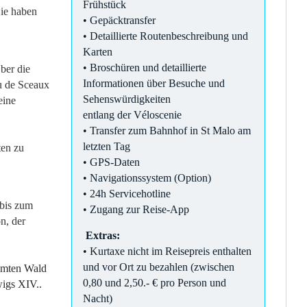
Frühstück
Sie haben
• Gepäcktransfer
• Detaillierte Routenbeschreibung und
Karten
• Broschüren und detaillierte
ber die
Informationen über Besuche und
u de Sceaux
Sehenswürdigkeiten
eine
entlang der Véloscenie
• Transfer zum Bahnhof in St Malo am
letzten Tag
ten zu
• GPS-Daten
• Navigationssystem (Option)
• 24h Servicehotline
 bis zum
• Zugang zur Reise-App
n, der
Extras:
• Kurtaxe nicht im Reisepreis enthalten
und vor Ort zu bezahlen (zwischen
ühmten Wald
0,80 und 2,50.- € pro Person und
igs XIV..
Nacht)